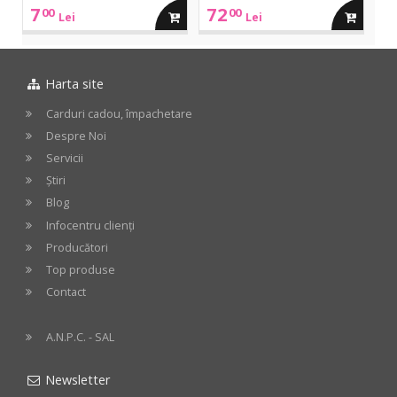
7
72
00
00
adauga
adauga
Lei
Lei
in
in
Harta site
cos
cos
Carduri cadou, împachetare
Despre Noi
Servicii
Știri
Blog
Infocentru clienți
Producători
Top produse
Contact
A.N.P.C. - SAL
Newsletter