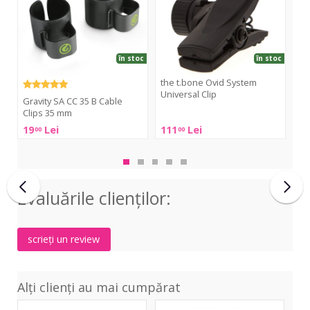
35
Universal
20
B
Clip
mm
Cable
Clips
în stoc
în stoc
35
mm
the t.bone Ovid System
K&
Universal Clip
Gravity SA CC 35 B Cable
K&
Clips 35 mm
the
Cab
19
Lei
111
Lei
4
00
00
0
t.bone
Hol
Gravity
Ovid
20
SA
System
m
CC
Universal
35
Evaluările clienţilor:
Clip
B
Cable
Clips
scrieți un review
35
mm
Alți clienți au mai cumpărat
NYS
Classic