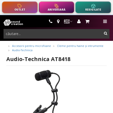
OUTLET
ANIVERSARĂ
RESIGILATE
🇷🇴
sound
instrumente
me
creation
muzicale,
cau
echipamente
pro-
Accesorii pentru microfoane
Cleme pentru haine și intrumente
Audio-Technica
audio
Audio-Technica AT8418