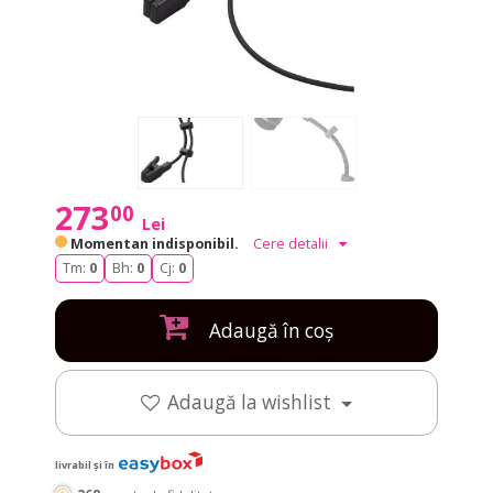
273
00
Lei
Momentan indisponibil.
Cere detalii
Tm:
0
Bh:
0
Cj:
0
Adaugă în coș
Adaugă la wishlist
livrabil și în