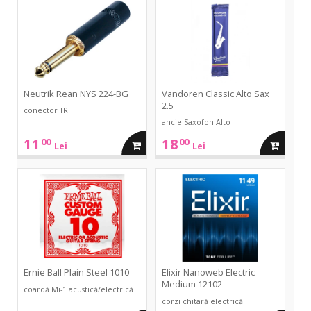
224-
Alto
BG
Sax
2.5
Neutrik Rean NYS 224-BG
Vandoren Classic Alto Sax
2.5
conector TR
ancie Saxofon Alto
11
18
00
00
adauga
adauga
Lei
Lei
in
in
Plain
Nanoweb
Steel
Electric
1010
Medium
cos
cos
12102
Ernie Ball Plain Steel 1010
Elixir Nanoweb Electric
Medium 12102
coardă Mi-1 acustică/electrică
corzi chitară electrică