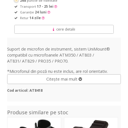
268
puncte de fidelitate
Transport
17 - 25 lei
Garanție
24 luni
Retur
14 zile
cere detalii
Suport de microfon de instrument, sistem UniMount®
compatibil cu microfoanele ATM350 / AT803 /
AT831/ AT829 / PRO35 / PRO70.
*Microfonul din poză nu este inclus, are rol orientativ.
Citește mai mult
Cod articol: AT8418
Produse similare pe stoc
SA
Ovid
Cab
CC
System
Hol