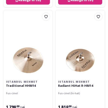
Adaugă în coș
Adaugă în coș
Istanbul
Istanbul
Mehmet
Mehmet
Traditional
Radiant
HHM14
HiHat
R-
HM14
ISTANBUL MEHMET
ISTANBUL MEHMET
Traditional HHM14
Radiant HiHat R-HM14
Fus-cinel
Fus-cinel (hi-hat)
1 790
1 810
00
00
Lei
Lei