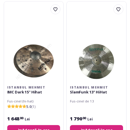
Istanbul
Istanbul
Mehmet
Mehmet
IMC
SlamFunk
Dark
13''
15''
HiHat
Hihat
ISTANBUL MEHMET
ISTANBUL MEHMET
IMC Dark 15'' Hihat
SlamFunk 13'' HiHat
Fus-cinel (hi-hat)
Fus-cinel de 13
5.0
(1)
1 648
1 790
00
00
Lei
Lei