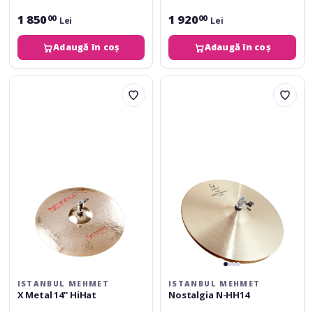
1 850
1 920
00
00
Lei
Lei
Adaugă în coș
Adaugă în coș
Istanbul
Istanbul
Mehmet
Mehmet
X
Nostalgia
Metal
N-
14''
HH14
HiHat
ISTANBUL MEHMET
ISTANBUL MEHMET
X Metal 14'' HiHat
Nostalgia N-HH14