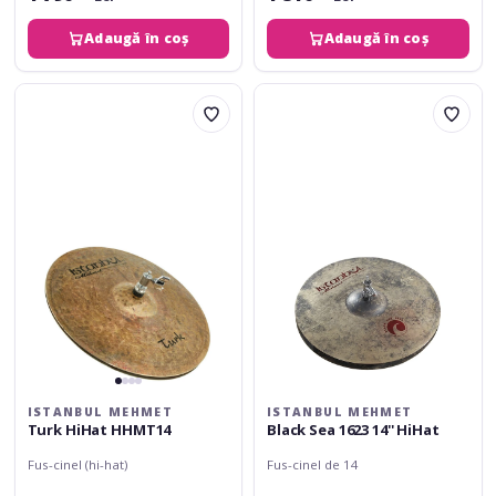
Adaugă în coș
Adaugă în coș
Istanbul
Istanbul
Mehmet
Mehmet
Turk
Black
HiHat
Sea
HHMT14
1623
14''
HiHat
ISTANBUL MEHMET
ISTANBUL MEHMET
Turk HiHat HHMT14
Black Sea 1623 14'' HiHat
Fus-cinel (hi-hat)
Fus-cinel de 14