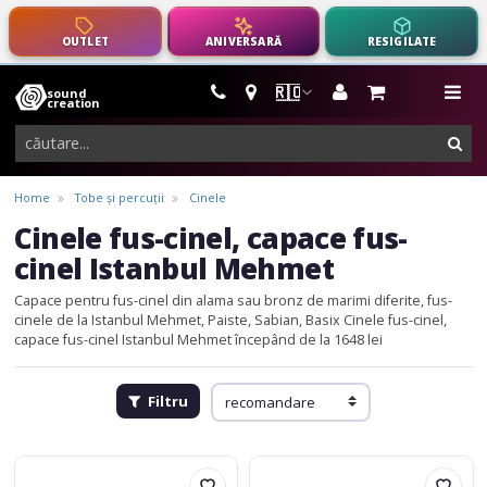
OUTLET
ANIVERSARĂ
RESIGILATE
🇷🇴
sound
instrumente
me
creation
muzicale,
cau
echipamente
pro-
Home
Tobe și percuții
Cinele
audio
Cinele fus-cinel, capace fus-
cinel Istanbul Mehmet
Capace pentru fus-cinel din alama sau bronz de marimi diferite, fus-
cinele de la Istanbul Mehmet, Paiste, Sabian, Basix
Cinele fus-cinel,
capace fus-cinel Istanbul Mehmet începând de la 1648 lei
Filtru
Istanbul
Istanbul