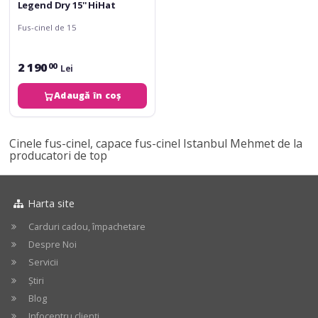
Legend Dry 15'' HiHat
Fus-cinel de 15
2 190
00
Lei
Adaugă în coș
Cinele fus-cinel, capace fus-cinel Istanbul Mehmet de la
producatori de top
Harta site
Carduri cadou, împachetare
Despre Noi
Servicii
Știri
Blog
Infocentru clienți