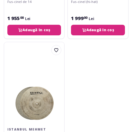
Fus-cinel de 14
Fus-cinel (hi-hat)
1 955
1 999
00
00
Lei
Lei
Adaugă în coș
Adaugă în coș
Istanbul
Mehmet
Legend
Dry
15''
HiHat
ISTANBUL MEHMET