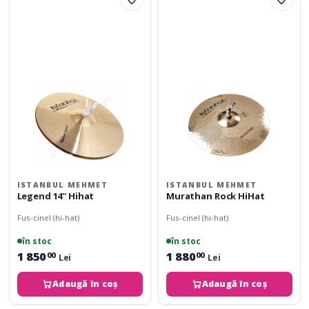
Mehmet
Mehmet
Legend
Murathan
14''
Rock
Hihat
HiHat
ISTANBUL MEHMET
ISTANBUL MEHMET
Legend 14'' Hihat
Murathan Rock HiHat
Fus-cinel (hi-hat)
Fus-cinel (hi-hat)
în stoc
în stoc
1 850
1 880
00
00
Lei
Lei
Adaugă în coș
Adaugă în coș