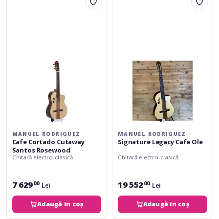
Rodriguez
Rodriguez
Cafe
Signature
Cortado
Legacy
Cutaway
Cafe
Santos
Ole
Rosewood
MANUEL RODRIGUEZ
MANUEL RODRIGUEZ
Cafe Cortado Cutaway
Signature Legacy Cafe Ole
Santos Rosewood
Chitară electro-clasică
Chitară electro-clasică
7 629
19 552
00
00
Lei
Lei
Adaugă în coș
Adaugă în coș