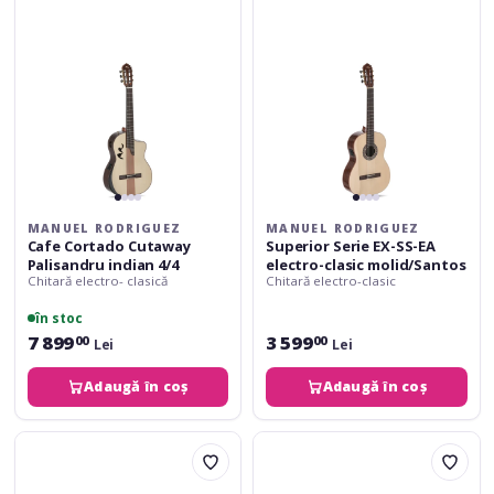
Palisandru
SS-
indian
EA
4/4
electro-
clasic
molid/Santos
MANUEL RODRIGUEZ
MANUEL RODRIGUEZ
Cafe Cortado Cutaway
Superior Serie EX-SS-EA
Palisandru indian 4/4
electro-clasic molid/Santos
Chitară electro- clasică
Chitară electro-clasic
în stoc
7 899
3 599
00
00
Lei
Lei
Adaugă în coș
Adaugă în coș
Manuel
Manuel
Rodriguez
Rodriguez
Cafe
Cafe