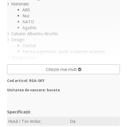
Materiale:
ABS
Nuc
NATO
Agathis
Culoare: Albastru deschis
Design:
Crestat
Partea superioară, spate și laterale laminate
Finisaj: Lucios
Citește mai mult
Cod articol: RGA-SKY
Unitatea de vanzare: bucata
Specificații:
Husă / Toc inclus:
Da