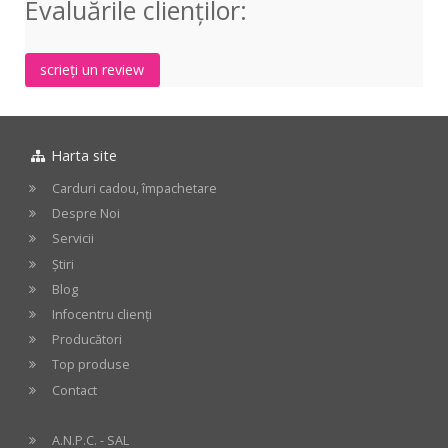
Evaluările clienţilor:
Natural
4/4
scrieți un review
Harta site
Carduri cadou, împachetare
Despre Noi
Servicii
Știri
Blog
Infocentru clienți
Producători
Top produse
Contact
A.N.P.C. - SAL