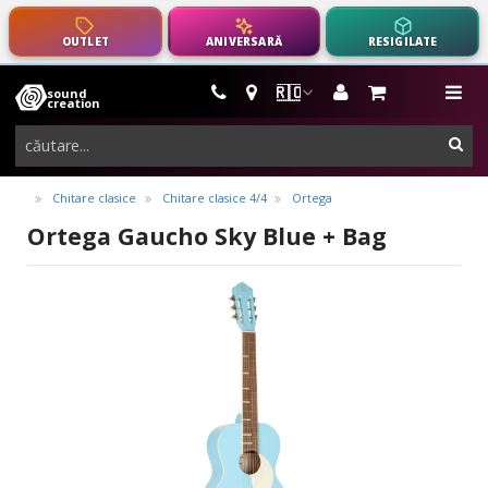
OUTLET
ANIVERSARĂ
RESIGILATE
🇷🇴
sound
instrumente
me
creation
muzicale,
cau
echipamente
pro-
Chitare clasice
Chitare clasice 4/4
Ortega
audio
Ortega Gaucho Sky Blue + Bag