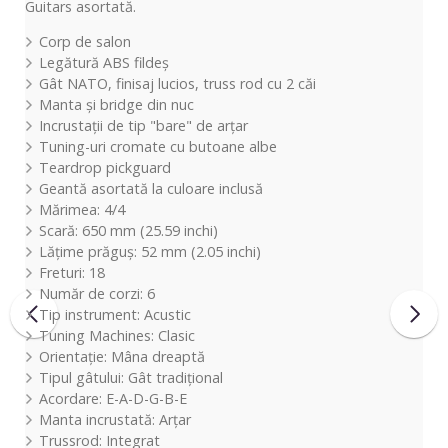
Guitars asortată.
Corp de salon
Legătură ABS fildeș
Gât NATO, finisaj lucios, truss rod cu 2 căi
Manta și bridge din nuc
Incrustații de tip "bare" de arțar
Tuning-uri cromate cu butoane albe
Teardrop pickguard
Geantă asortată la culoare inclusă
Mărimea: 4/4
Scară: 650 mm (25.59 inchi)
Lățime prăguș: 52 mm (2.05 inchi)
Freturi: 18
Număr de corzi: 6
Tip instrument: Acustic
Tuning Machines: Clasic
Orientație: Mâna dreaptă
Tipul gâtului: Gât tradițional
Acordare: E-A-D-G-B-E
Manta incrustată: Arțar
Trussrod: Integrat