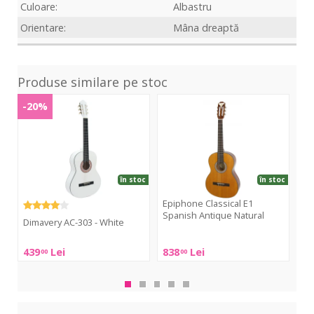
Culoare:
Albastru
Orientare:
Mâna dreaptă
Produse similare pe stoc
AC-
Classical
Stu
-20%
303
E1
Clas
-
Spanish
4/4
White
Antique
Natural
în stoc
în stoc
Epiphone Classical E1
Spanish Antique Natural
Dimavery AC-303 - White
Ho
4/
Epiphone
Dimavery
439
Lei
838
Lei
49
00
00
Classical
Hor
AC-
E1
Reg
303
Spanish
Stu
-
Antique
Cla
White