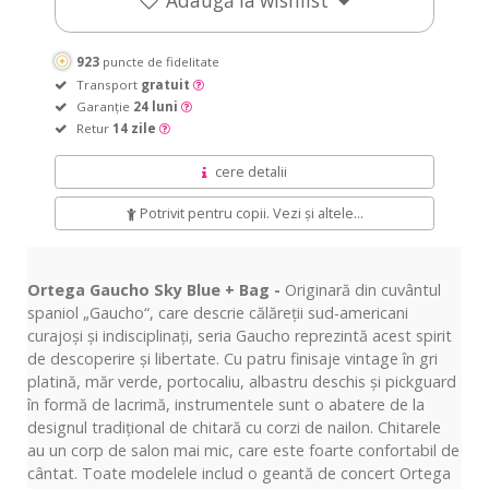
Adaugă la wishlist
923
puncte de fidelitate
Transport
gratuit
Garanție
24 luni
Retur
14 zile
cere detalii
Potrivit pentru copii. Vezi și altele...
Ortega Gaucho Sky Blue + Bag -
Originară din cuvântul
spaniol „Gaucho“, care descrie călăreții sud-americani
curajoși și indisciplinați, seria Gaucho reprezintă acest spirit
de descoperire și libertate. Cu patru finisaje vintage în gri
platină, măr verde, portocaliu, albastru deschis și pickguard
în formă de lacrimă, instrumentele sunt o abatere de la
designul tradițional de chitară cu corzi de nailon. Chitarele
au un corp de salon mai mic, care este foarte confortabil de
cântat. Toate modelele includ o geantă de concert Ortega