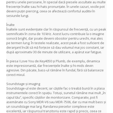
pentru unele persoane, în special dacă piesele ascultate au multe
frecvențe înalte sau hi-hats pronunțate. În unele cazuri, vocile pot
deveni puțin piercing, ceea ce afectează confortul auditiv în
sesiunile lungi.
Înalte
Înaltele sunt evidențiate clar în răspunsul de frecvență, cu un peak
semnificativ în zona de 10 kHz. Acest lucru contribuie la o imagine
sonoră bright, dar poate deveni obositor pentru urechi, mai ales
pe termen lung. În testele realizate, acest peak a fost suficient de
deranjant încât să mă forțeze să dau volumul mai jos constant, iar
după aproximativ 30 de minute de utilizare, a apărut ear fatigue.
În piesa I Love You de Key4050 și Plumb, de exemplu, dinamica
este impresionantă, dar frecvențele înalte și hi-mids devin
agresive. Din păcate, bass-ul rămâne în fundal, fără să balanseze
corect mixul.
Soundstage și imaging
Soundstage-ul este decent, iar căștile fac o treabă bună în a plasa
instrumentele corect în spațiu. Totuși, sunetul rămâne mai mult „în
capul tău”, specific căștilor de monitorizare. Comparativ, pot fi
asemănate cu Sony MDR-V6 sau MDR-7506, dar cu mai mult bass și
un soundstage mai larg. Randarea pieselor complexe este
excelentă, iar răspunsul tranzitoriu este rapid și precis, ceea ce