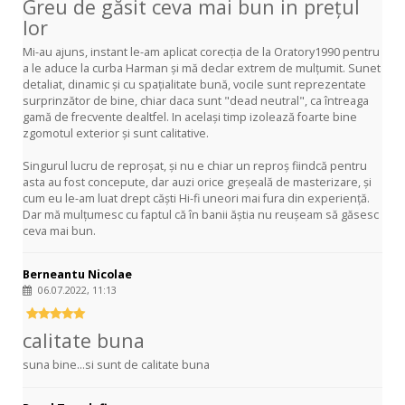
Greu de găsit ceva mai bun in prețul
lor
Mi-au ajuns, instant le-am aplicat corecția de la Oratory1990 pentru
a le aduce la curba Harman și mă declar extrem de mulțumit. Sunet
detaliat, dinamic și cu spațialitate bună, vocile sunt reprezentate
surprinzător de bine, chiar daca sunt "dead neutral", ca întreaga
gamă de frecvente dealtfel. In același timp izolează foarte bine
zgomotul exterior și sunt calitative.
Singurul lucru de reproșat, și nu e chiar un reproș fiindcă pentru
asta au fost concepute, dar auzi orice greșeală de masterizare, și
cum eu le-am luat drept căști Hi-fi uneori mai fura din experiență.
Dar mă mulțumesc cu faptul că în banii ăștia nu reușeam să găsesc
ceva mai bun.
Berneantu Nicolae
06.07.2022, 11:13
calitate buna
suna bine...si sunt de calitate buna