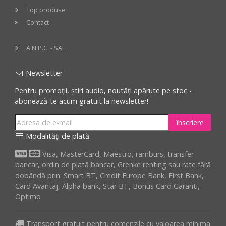
Top produse
Contact
A.N.P.C. - SAL
Newsletter
Pentru promoții, știri audio, noutăți apărute pe stoc -
abonează-te acum gratuit la newsletter!
înscriere
Modalități de plată
Visa, MasterCard, Maestro, ramburs, transfer
bancar, ordin de plată bancar, Grenke renting sau rate fără
dobândă prin: Smart BT, Credit Europe Bank, First Bank,
Card Avantaj, Alpha bank, Star BT, Bonus Card Garanti,
Optimo
Transport gratuit pentru comenzile cu valoarea minima