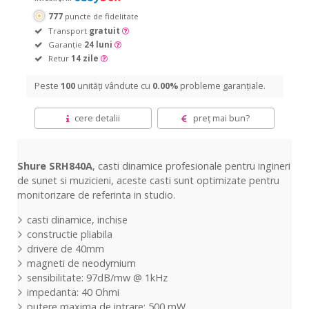
777
puncte de fidelitate
Transport
gratuit
Garanție
24 luni
Retur
14 zile
Peste
100
unități vândute cu
0.00%
probleme garanțiale.
cere detalii
preț mai bun?
Shure SRH840A
, casti dinamice profesionale pentru ingineri
de sunet si muzicieni, aceste casti sunt optimizate pentru
monitorizare de referinta in studio.
casti dinamice, inchise
constructie pliabila
drivere de 40mm
magneti de neodymium
sensibilitate: 97dB/mw @ 1kHz
impedanta: 40 Ohmi
putere maxima de intrare: 500 mW