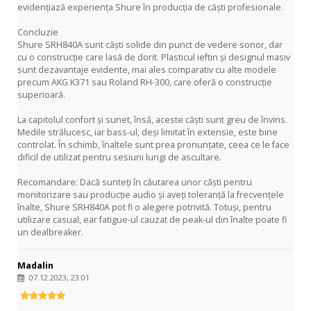
evidențiază experiența Shure în producția de căști profesionale.
Concluzie
Shure SRH840A sunt căști solide din punct de vedere sonor, dar
cu o construcție care lasă de dorit. Plasticul ieftin și designul masiv
sunt dezavantaje evidente, mai ales comparativ cu alte modele
precum AKG K371 sau Roland RH-300, care oferă o construcție
superioară.
La capitolul confort și sunet, însă, aceste căști sunt greu de învins.
Medile strălucesc, iar bass-ul, deși limitat în extensie, este bine
controlat. În schimb, înaltele sunt prea pronunțate, ceea ce le face
dificil de utilizat pentru sesiuni lungi de ascultare.
Recomandare: Dacă sunteți în căutarea unor căști pentru
monitorizare sau producție audio și aveți toleranță la frecvențele
înalte, Shure SRH840A pot fi o alegere potrivită. Totuși, pentru
utilizare casual, ear fatigue-ul cauzat de peak-ul din înalte poate fi
un dealbreaker.
Madalin
07.12.2023, 23:01