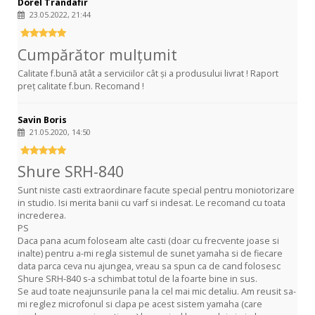
Dorel Trandafir
23.05.2022, 21:44
Cumpărător mulțumit
Calitate f.bună atât a serviciilor cât și a produsului livrat ! Raport
preț calitate f.bun. Recomand !
Savin Boris
21.05.2020, 14:50
Shure SRH-840
Sunt niste casti extraordinare facute special pentru moniotorizare
in studio. Isi merita banii cu varf si indesat. Le recomand cu toata
increderea.
PS
Daca pana acum foloseam alte casti (doar cu frecvente joase si
inalte) pentru a-mi regla sistemul de sunet yamaha si de fiecare
data parca ceva nu ajungea, vreau sa spun ca de cand folosesc
Shure SRH-840 s-a schimbat totul de la foarte bine in sus.
Se aud toate neajunsurile pana la cel mai mic detaliu. Am reusit sa-
mi reglez microfonul si clapa pe acest sistem yamaha (care