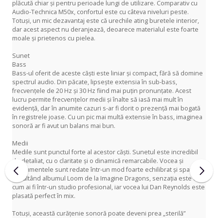
plăcută chiar și pentru perioade lungi de utilizare. Comparativ cu
Audio-Technica M50x, confortul este cu câteva niveluri peste.
Totuși, un mic dezavantaj este că urechile ating buretele interior,
dar acest aspect nu deranjează, deoarece materialul este foarte
moale și prietenos cu pielea.
Sunet
Bass
Bass-ul oferit de aceste căști este liniar și compact, fără să domine
spectrul audio. Din păcate, lipsește extensia în sub-bass,
frecvențele de 20 Hz și 30 Hz fiind mai puțin pronunțate. Acest
lucru permite frecvențelor medii și înalte să iasă mai mult în
evidență, dar în anumite cazuri s-ar fi dorit o prezență mai bogată
în registrele joase. Cu un pic mai multă extensie în bass, imaginea
sonoră ar fi avut un balans mai bun.
Medii
Medile sunt punctul forte al acestor căști. Sunetul este incredibil
de detaliat, cu o claritate și o dinamică remarcabile. Vocea și
instrumentele sunt redate într-un mod foarte echilibrat și spațial.
Ascultând albumul Loom de la Imagine Dragons, senzația este ca și
cum ai fi într-un studio profesional, iar vocea lui Dan Reynolds este
plasată perfect în mix.
Totuși, această curățenie sonoră poate deveni prea „sterilă”