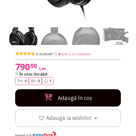
|
6 evaluări
scrie și tu o evaluare
790
00
Lei
În stoc livrabil
.
Tm:
0
Bh:
0
Cj:
1
Adaugă în coș
Adaugă la wishlist
livrabil și în