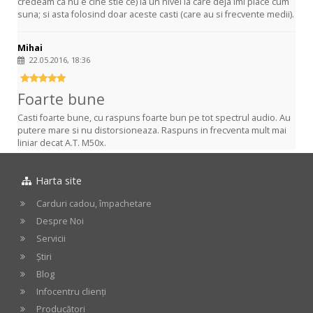
credeam ca nu e cine stie ce) la un nivel la care deja imi place cum
suna; si asta folosind doar aceste casti (care au si frecvente medii).
Mihai
22.05.2016, 18:36
Foarte bune
Casti foarte bune, cu raspuns foarte bun pe tot spectrul audio. Au
putere mare si nu distorsioneaza. Raspuns in frecventa mult mai
liniar decat A.T. M50x.
Harta site
Carduri cadou, împachetare
Despre Noi
Servicii
Știri
Blog
Infocentru clienți
Producători