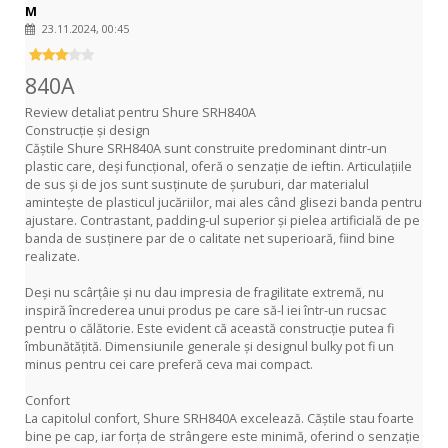
M
23.11.2024, 00:45
840A
Review detaliat pentru Shure SRH840A
Construcție și design
Căștile Shure SRH840A sunt construite predominant dintr-un
plastic care, deși funcțional, oferă o senzație de ieftin. Articulațiile
de sus și de jos sunt susținute de șuruburi, dar materialul
amintește de plasticul jucăriilor, mai ales când glisezi banda pentru
ajustare. Contrastant, padding-ul superior și pielea artificială de pe
banda de susținere par de o calitate net superioară, fiind bine
realizate.
Deși nu scârțâie și nu dau impresia de fragilitate extremă, nu
inspiră încrederea unui produs pe care să-l iei într-un rucsac
pentru o călătorie. Este evident că această construcție putea fi
îmbunătățită. Dimensiunile generale și designul bulky pot fi un
minus pentru cei care preferă ceva mai compact.
Confort
La capitolul confort, Shure SRH840A excelează. Căștile stau foarte
bine pe cap, iar forța de strângere este minimă, oferind o senzație