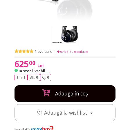
|
1 evaluare
scrie și tu o evaluare
625
00
Lei
În stoc livrabil
.
Tm:
1
Bh:
0
Cj:
0
Adaugă în coș
Adaugă la wishlist
livrabil și în