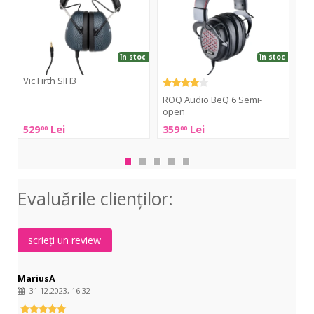
Semi-
Pro
open
80
Oh
în stoc
în stoc
Vic Firth SIH3
ROQ Audio BeQ 6 Semi-
Be
Vic
open
O
Firth
529
Lei
359
Lei
79
00
00
SIH3
ROQ
Bey
Audio
DT
BeQ
770
6
Pro
Evaluările clienţilor:
Semi-
80
open
Oh
scrieți un review
MariusA
31.12.2023, 16:32