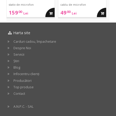
stativ de microfon
cablu de microfon
159
49
00
00
adauga
adauga
Lei
Lei
in
in
Harta site
cos
cos
Carduri cadou, împachetare
Despre Noi
Servicii
Știri
Blog
Infocentru clienți
Producători
Top produse
Contact
A.N.P.C. - SAL