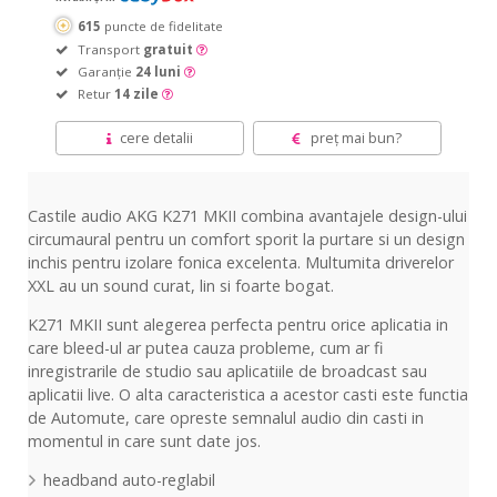
615
puncte de fidelitate
Transport
gratuit
Garanție
24 luni
Retur
14 zile
cere detalii
preț mai bun?
Castile audio AKG K271 MKII combina avantajele design-ului
circumaural pentru un comfort sporit la purtare si un design
inchis pentru izolare fonica excelenta. Multumita driverelor
XXL au un sound curat, lin si foarte bogat.
K271 MKII sunt alegerea perfecta pentru orice aplicatia in
care bleed-ul ar putea cauza probleme, cum ar fi
inregistrarile de studio sau aplicatiile de broadcast sau
aplicatii live. O alta caracteristica a acestor casti este functia
de Automute, care opreste semnalul audio din casti in
momentul in care sunt date jos.
headband auto-reglabil