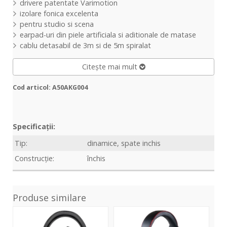
drivere patentate Varimotion
izolare fonica excelenta
pentru studio si scena
earpad-uri din piele artificiala si aditionale de matase
cablu detasabil de 3m si de 5m spiralat
Citește mai mult
Cod articol: A50AKG004
Specificații:
Tip:
dinamice, spate inchis
Construcție:
închis
Produse similare
SIH3
BeQ
DT-
6
770