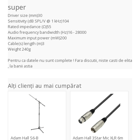
super
Driver size (mm)30
Sensitivity (dB SPL/V @ 1 kHz)104
Rated impedance (Ω)55
Audio frequency bandwidth (Hz)16 - 28000
Maximum input power (mW)200
Cable(s) length (m)3
Weight 240g
Pentru ca datele nu sunt complete ! Fara discutii, niste casti de elita
, la banii astia
Alți clienți au mai cumpărat
S6-
3Star
B
Mic
XLR
6m
Adam Hall S6-B
Adam Hall 3Star Mic XLR 6m