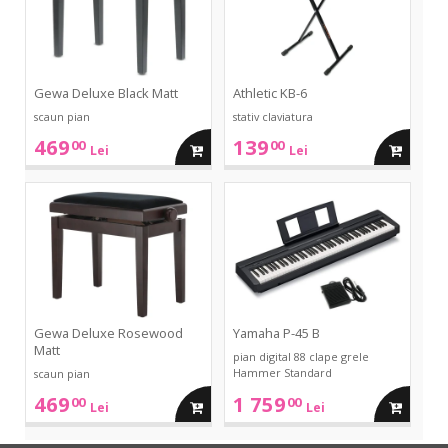
Gewa Deluxe Black Matt
Athletic KB-6
scaun pian
stativ claviatura
469
139
00
00
adauga
adauga
Lei
Lei
in
in
Deluxe
P-
Rosewood
45
Matt
B
cos
cos
Gewa Deluxe Rosewood
Yamaha P-45 B
Matt
pian digital 88 clape grele
Hammer Standard
scaun pian
469
1 759
00
00
adauga
adauga
Lei
Lei