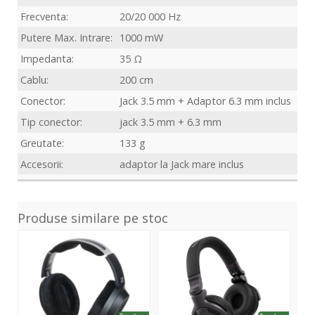
Frecventa:
20/20 000 Hz
Putere Max. Intrare:
1000 mW
Impedanta:
35 Ω
Cablu:
200 cm
Conector:
Jack 3.5 mm + Adaptor 6.3 mm inclus
Tip conector:
jack 3.5 mm + 6.3 mm
Greutate:
133 g
Accesorii:
adaptor la Jack mare inclus
Produse similare pe stoc
HD-
HDJ-
HC-
490
CUE1
200
PRO
Plus