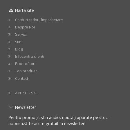
in
in
Harta site
cos
cos
Carduri cadou, împachetare
Despre Noi
Servicii
Știri
Blog
Infocentru clienți
Producători
Top produse
Contact
A.N.P.C. - SAL
Newsletter
Pentru promoții, știri audio, noutăți apărute pe stoc -
abonează-te acum gratuit la newsletter!