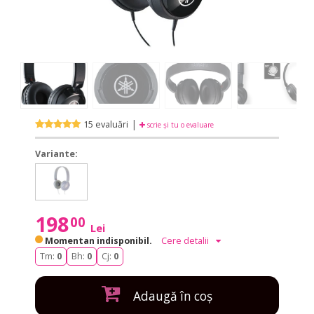
|
15 evaluări
scrie și tu o evaluare
Variante:
HPH-
HPH-
50
50
White
White
198
00
Lei
Momentan indisponibil.
Cere detalii
Tm:
0
Bh:
0
Cj:
0
Adaugă în coș