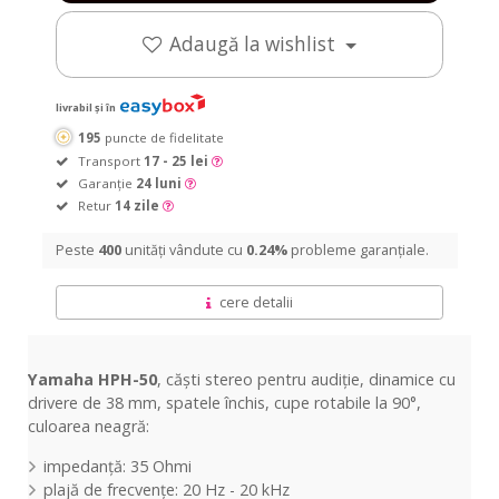
Adaugă la wishlist
livrabil și în
195
puncte de fidelitate
Transport
17 - 25 lei
Garanție
24 luni
Retur
14 zile
Peste
400
unități vândute cu
0.24%
probleme garanțiale.
cere detalii
Yamaha HPH-50
, căști stereo pentru audiție, dinamice cu
drivere de 38 mm, spatele închis, cupe rotabile la 90°,
culoarea neagră:
impedanță: 35 Ohmi
plajă de frecvențe: 20 Hz - 20 kHz