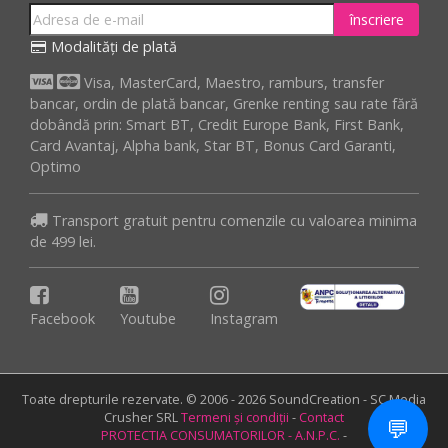
înscriere
Modalități de plată
Visa, MasterCard, Maestro, ramburs, transfer
bancar, ordin de plată bancar, Grenke renting sau rate fără
dobândă prin: Smart BT, Credit Europe Bank, First Bank,
Card Avantaj, Alpha bank, Star BT, Bonus Card Garanti,
Optimo
Transport gratuit pentru comenzile cu valoarea minima
de 499 lei.
Facebook
Youtube
Instagram
Toate drepturile rezervate. © 2006 - 2026 SoundCreation - SC Media
Crusher SRL
Termeni și condiții
-
Contact
💬
PROTECTIA CONSUMATORILOR - A.N.P.C.
-