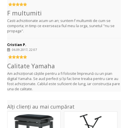
F multumiti
Casti achizitionate acum un an; suntem f multumiti de cum se
comporta; in timp ce exerseaza fiul meu la orga, sunetul "nu se
propaga".
Cristian P.
06.09.2017, 22:07
Calitate Yamaha
Am achiziționat căștile pentru a fi folosite împreună cu un pian
digital Yamaha. Se aud perfect și își fac bine treaba pentru care au
fost achizționate. Cablul este suficient de lung, iar construcția pare
una de calitate.
Alți clienți au mai cumpărat
Deluxe
KB-
Black
6
Matt