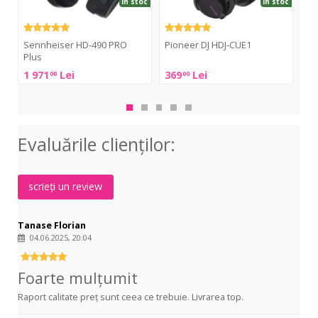
în stoc
în stoc
Be
Sennheiser HD-490 PRO
Pioneer DJ HDJ-CUE1
Beh
Plus
HC-
Pioneer
1 971
Lei
369
Lei
11
00
00
200
Sennheiser
DJ
HD-
HDJ-
490
CUE1
PRO
Evaluările clienţilor:
Plus
scrieți un review
Tanase Florian
04.06.2025, 20:04
Foarte mulțumit
Raport calitate preț sunt ceea ce trebuie. Livrarea top.