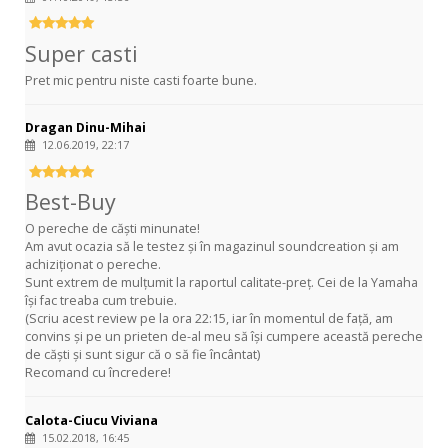
Super casti
Pret mic pentru niste casti foarte bune.
Dragan Dinu-Mihai
12.06.2019, 22:17
Best-Buy
O pereche de căști minunate!
Am avut ocazia să le testez și în magazinul soundcreation și am
achiziționat o pereche.
Sunt extrem de mulțumit la raportul calitate-preț. Cei de la Yamaha
își fac treaba cum trebuie.
(Scriu acest review pe la ora 22:15, iar în momentul de față, am
convins și pe un prieten de-al meu să își cumpere această pereche
de căști și sunt sigur că o să fie încântat)
Recomand cu încredere!
Calota-Ciucu Viviana
15.02.2018, 16:45