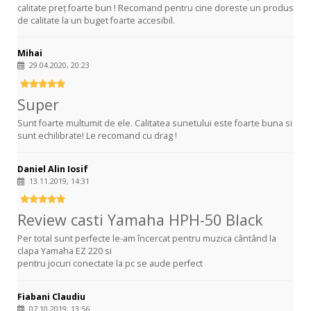
calitate preț foarte bun ! Recomand pentru cine doreste un produs
de calitate la un buget foarte accesibil.
Mihai
29.04.2020, 20:23
Super
Sunt foarte multumit de ele. Calitatea sunetului este foarte buna si
sunt echilibrate! Le recomand cu drag !
Daniel Alin Iosif
13.11.2019, 14:31
Review casti Yamaha HPH-50 Black
Per total sunt perfecte le-am încercat pentru muzica cântând la
clapa Yamaha EZ 220 si
pentru jocuri conectate la pc se aude perfect
Fiabani Claudiu
07.10.2019, 13:56