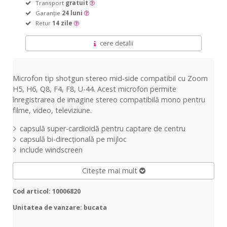
Transport
gratuit
Garanție
24 luni
Retur
14 zile
cere detalii
Microfon tip shotgun stereo mid-side compatibil cu Zoom
H5, H6, Q8, F4, F8, U-44. Acest microfon permite
înregistrarea de imagine stereo compatibilă mono pentru
filme, video, televiziune.
capsulă super-cardioidă pentru captare de centru
capsulă bi-direcțională pe mijloc
include windscreen
Citește mai mult
Cod articol: 10006820
Unitatea de vanzare: bucata