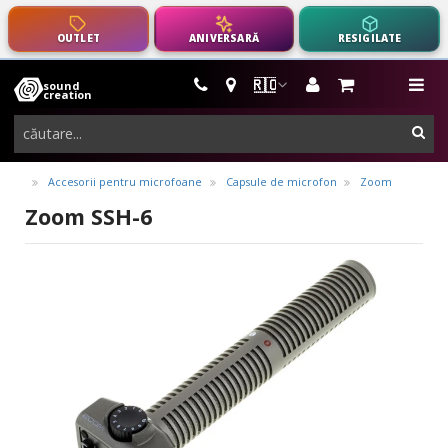
OUTLET
ANIVERSARĂ
RESIGILATE
🇷🇴
sound
instrumente
me
creation
muzicale,
cau
echipamente
pro-
Accesorii pentru microfoane
Capsule de microfon
Zoom
audio
Zoom SSH-6