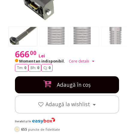
666
00
Lei
Momentan indisponibil.
Cere detalii
Tm:
0
Bh:
0
Cj:
0
Adaugă în coș
Adaugă la wishlist
livrabil și în
655
puncte de fidelitate