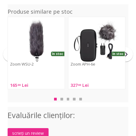
Produse similare pe stoc
WSU-
APH-
AD-
2
6e
17
în stoc
în stoc
Zoom WSU-2
Zoom APH-6e
Zo
Zoom
Zoom
Zo
WSU-
APH-
AD-
165
Lei
327
Lei
75
00
00
2
6e
17
Evaluările clienţilor:
scrieți un review