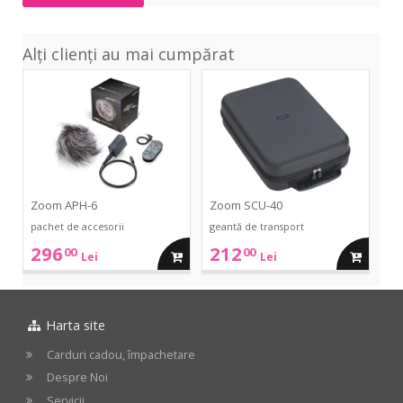
Alți clienți au mai cumpărat
APH-
SCU-
6
40
Zoom APH-6
Zoom SCU-40
pachet de accesorii
geantă de transport
296
212
00
00
adauga
adauga
Lei
Lei
in
in
Harta site
cos
cos
Carduri cadou, împachetare
Despre Noi
Servicii