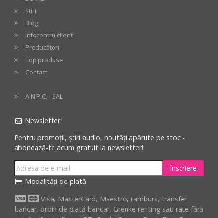
Știri
Blog
Infocentru clienți
Producători
Top produse
Contact
A.N.P.C. - SAL
Newsletter
Pentru promoții, știri audio, noutăți apărute pe stoc -
abonează-te acum gratuit la newsletter!
înscriere
Modalități de plată
Visa, MasterCard, Maestro, ramburs, transfer
bancar, ordin de plată bancar, Grenke renting sau rate fără