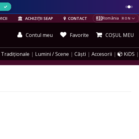
ELE
🇷🇴
ICII
ACHIZIȚII SEAP
CONTACT
România
RON
Contul meu
Favorite
COȘUL MEU
Tradiționale
Lumini / Scene
Căști
Accesorii
KiDS