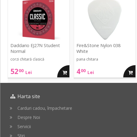
Student
038
Normal
White
Daddario EJ27N Student
Fire&Stone Nylon 038
Normal
White
corzi chitară clasică
pana chitara
52
4
00
00
adauga
adau
Lei
Lei
in
in
Harta site
cos
cos
Carduri cadou, împachetare
Despre Noi
Servicii
Știri