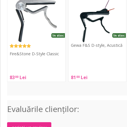
Style
D-
Classic
style,
Acustică
în stoc
în stoc
Gewa F&S D-style, Acustică
Fire&Stone D-Style Classic
Gewa
F&S
Fire&Stone
D-
D-
83
Lei
81
Lei
00
00
style,
Style
Acustică
Classic
Evaluările clienţilor: