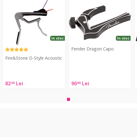
Style
Capo
Acoustic
B
în stoc
în stoc
Fender Dragon Capo
Fire&Stone D-Style Acoustic
Fender
E
Dragon
B
Fire&Stone
Capo
A
D-
82
Lei
90
Lei
00
00
Style
B
Acoustic