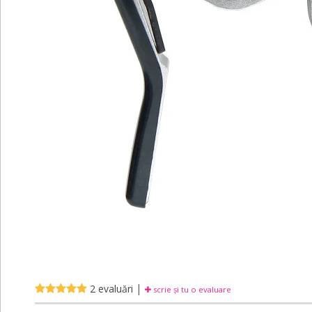
|
2 evaluări
scrie și tu o evaluare