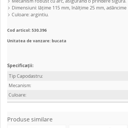
Mecanism robust cu arc, asigurând o prindere sigură.
Dimensiuni: lățime 115 mm, înălțime 25 mm, adâncime
Culoare: argintiu.
Cod articol: 530.396
Unitatea de vanzare: bucata
Specificații:
Tip Capodastru:
Mecanism:
Culoare:
Produse similare
D-
F&S