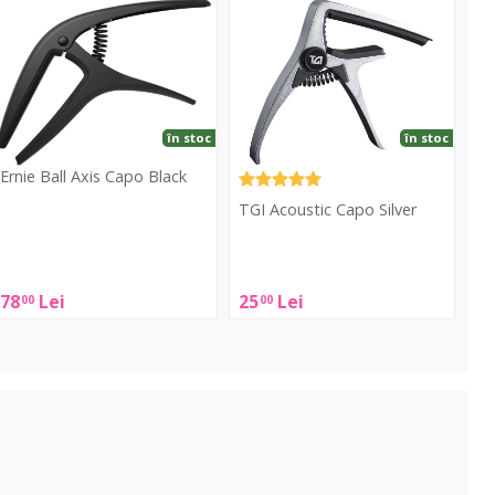
Capo
Capo
lack
Silver
în stoc
în stoc
Ernie Ball Axis Capo Black
TGI Acoustic Capo Silver
rnie
all
TGI
xis
Acoustic
78
Lei
25
Lei
00
00
Capo
Capo
lack
Silver