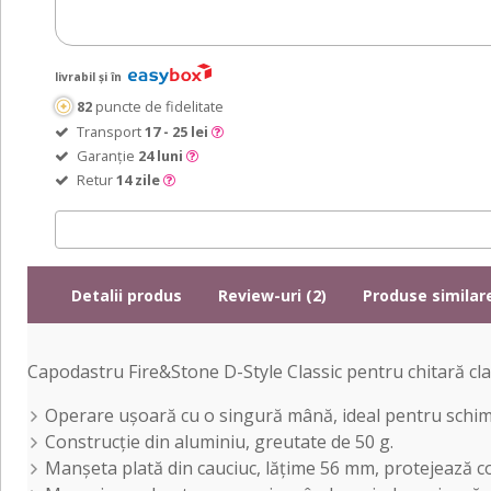
livrabil și în
82
puncte de fidelitate
Transport
17 - 25 lei
Garanție
24 luni
Retur
14 zile
Detalii produs
Review-uri (2)
Produse similar
Capodastru Fire&Stone D-Style Classic pentru chitară clasi
Operare ușoară cu o singură mână, ideal pentru schim
Construcție din aluminiu, greutate de 50 g.
Manșeta plată din cauciuc, lățime 56 mm, protejează corz