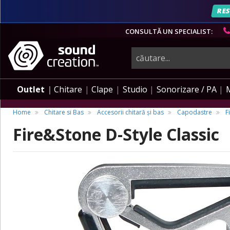
RES
CONSULTĂ UN SPECIALIST:
instrumente
muzicale,
Outlet
Chitare
Clape
Studio
Sonorizare / PA
echipamente
Home
Chitare si Bas
Accesorii chitară și bas
Capodastre
F
Fire&Stone D-Style Classic
pro-
audio