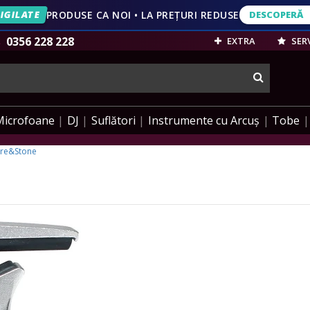
IGILATE
PRODUSE CA NOI • LA PREȚURI REDUSE
DESCOPERĂ
DESCOPERĂ
VEZI OFERT
0356 228 228
EXTRA
SERV
cauta
Microfoane
DJ
Suflători
Instrumente cu Arcuș
Tobe
ire&Stone