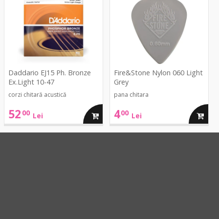
Ph.
060
Bronze
Light
Ex.Light
Grey
10-
47
Daddario EJ15 Ph. Bronze
Fire&Stone Nylon 060 Light
Ex.Light 10-47
Grey
corzi chitară acustică
pana chitara
52
4
00
00
ga
adauga
adaug
Lei
Lei
in
in
cos
cos