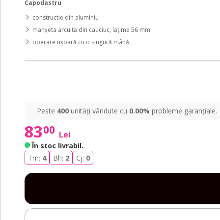
Capodastru
constructie din aluminiu
manșeta arcuită din cauciuc, lățime 56 mm
operare ușoară cu o singură mână
Peste
400
unități vândute cu
0.00%
probleme garanțiale.
83
00
Lei
În stoc livrabil
.
Tm:
4
Bh:
2
Cj:
0