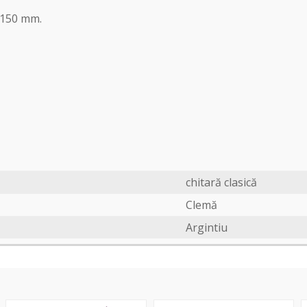
 150 mm.
chitară clasică
Clemă
Argintiu
D-
Dragon
A