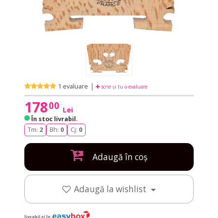
|
1 evaluare
scrie și tu o evaluare
178
00
Lei
În stoc livrabil
.
Tm:
2
Bh:
0
Cj:
0
Adaugă în coș
Adaugă la wishlist
livrabil și în