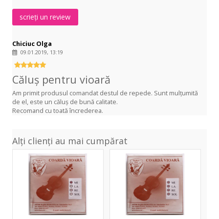
lem
scrieți un review
ogl
Chiciuc Olga
09.01.2019, 13:19
Căluș pentru vioară
Am primit produsul comandat destul de repede. Sunt mulțumită
de el, este un căluș de bună calitate.
Recomand cu toată încrederea.
Alți clienți au mai cumpărat
Cr-
Cr-
Ni
Ni
Mi
Set
4/4