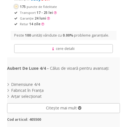
175
puncte de fidelitate
Transport
17 - 25 lei
Garanție
24 luni
Retur
14 zile
Peste
100
unități vândute cu
0.00%
probleme garanțiale.
cere detalii
Aubert De Luxe 4/4 -
Călus de vioară pentru avansați:
Dimensiune 4/4
Fabricat în Franța
Arțar selecționat
Citește mai mult
Cod articol: 405500