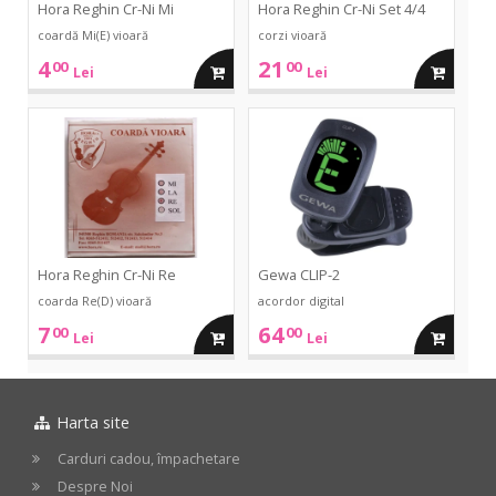
Hora Reghin Cr-Ni Mi
Hora Reghin Cr-Ni Set 4/4
coardă Mi(E) vioară
corzi vioară
4
21
00
00
adauga
adauga
Lei
Lei
in
in
Cr-
CLIP-
Ni
2
Re
cos
cos
Hora Reghin Cr-Ni Re
Gewa CLIP-2
coarda Re(D) vioară
acordor digital
7
64
00
00
adauga
adauga
Lei
Lei
in
in
Harta site
cos
cos
Carduri cadou, împachetare
Despre Noi