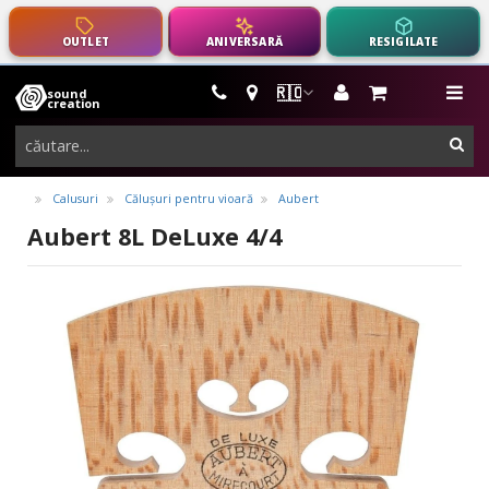
OUTLET
ANIVERSARĂ
RESIGILATE
🇷🇴
sound
instrumente
me
creation
muzicale,
cau
echipamente
pro-
Calusuri
Călușuri pentru vioară
Aubert
audio
Aubert 8L DeLuxe 4/4