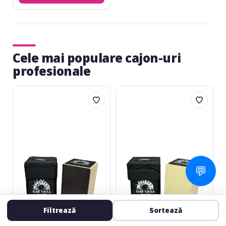
Cele mai populare cajon-uri
profesionale
Club
Club
Salsa
Salsa
Pure
Pure
Abanos
Birch
💬
Filtrează
Sortează