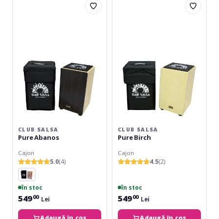
Salsa
Salsa
Pure
Pure
Abanos
Birch
CLUB SALSA
CLUB SALSA
Pure Abanos
Pure Birch
Cajon
Cajon
5.0
(4)
4.5
(2)
în stoc
în stoc
549
549
00
00
Lei
Lei
Adaugă în coș
Adaugă în coș