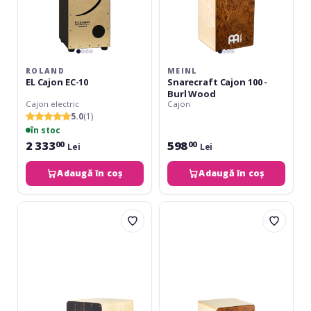
ROLAND
MEINL
EL Cajon EC-10
Snarecraft Cajon 100 -
Burl Wood
Cajon electric
Cajon
5.0
(1)
în stoc
2 333
598
00
00
Lei
Lei
Adaugă în coș
Adaugă în coș
Ortega
Meinl
Stomp
Snarecraft
Box
Cajon
Cajon
100
Bundle
Almond
Birch