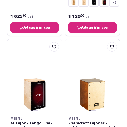
+2
1 025
1 129
00
00
Lei
Lei
Adaugă în coș
Adaugă în coș
Meinl
Meinl
AE
Snarecraft
Cajon
Cajon
-
80
Tango
-
Line
Baltic
-
Birch/Almond
Red
Birch
Fade&#10;
MEINL
MEINL
AE Cajon - Tango Line -
Snarecraft Cajon 80 -