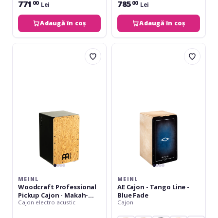
771
785
00
00
Lei
Lei
Adaugă în coș
Adaugă în coș
Meinl
Meinl
Woodcraft
AE
Professional
Cajon
Pickup
-
Cajon
Tango
-
Line
Makah-
-
Burl
Blue
Fade&#10;
MEINL
MEINL
Woodcraft Professional
AE Cajon - Tango Line -
Pickup Cajon - Makah-
Blue Fade
Cajon electro acustic
Cajon
Burl