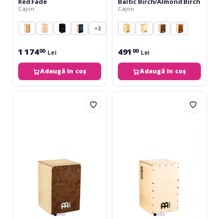
Red Fade
Baltic Birch/Almond Birch
Cajon
Cajon
+2
1 174
491
00
00
Lei
Lei
Adaugă în coș
Adaugă în coș
Meinl
Meinl
Snarecraft
Pickup
Cajon
Snarecraft
80
Series
-
Cajon
Burl
Natural
Wood