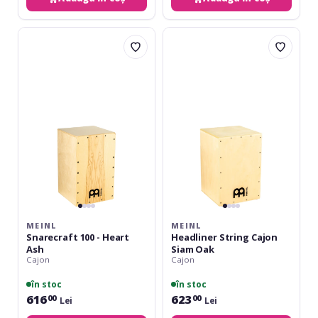
Meinl
Meinl
Snarecraft
Headliner
100
String
-
Cajon
Heart
Siam
Ash
Oak
MEINL
MEINL
Snarecraft 100 - Heart
Headliner String Cajon
Ash
Siam Oak
Cajon
Cajon
în stoc
în stoc
616
623
00
00
Lei
Lei