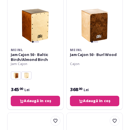
Baltic
Burl
Birch/Almond
Wood
Birch
MEINL
MEINL
Jam Cajon 50 - Baltic
Jam Cajon 50 - Burl Wood
Birch/Almond Birch
Jam Cajon
Cajon
345
368
00
00
Lei
Lei
Adaugă în coș
Adaugă în coș
Meinl
Meinl
Headliner
Snarecraft
String
Cajon