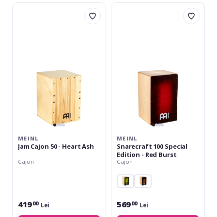
Meinl
Meinl
Jam
Snarecraft
Cajon
100
50
Special
-
Edition
Heart
-
Ash
Red
Burst
MEINL
MEINL
Jam Cajon 50 - Heart Ash
Snarecraft 100 Special
Edition - Red Burst
Cajon
Cajon
419
569
00
00
Lei
Lei