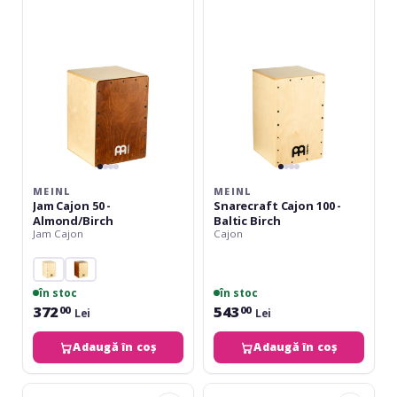
50
100
-
-
Almond/Birch
Baltic
Birch
MEINL
MEINL
Jam Cajon 50 -
Snarecraft Cajon 100 -
Almond/Birch
Baltic Birch
Jam Cajon
Cajon
în stoc
în stoc
372
543
00
00
Lei
Lei
Adaugă în coș
Adaugă în coș
Club
Club