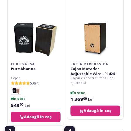
Abanos
Matador
Adjustable
Wire
LP1426
CLUB SALSA
LATIN PERCUSSION
Pure Abanos
Cajon Matador
Adjustable Wire LP1426
Cajon
Cajon cu corzi cu tensiune
ajustabilă
5.0
(4)
în stoc
1 369
în stoc
00
Lei
549
00
Lei
Adaugă în coș
Adaugă în coș