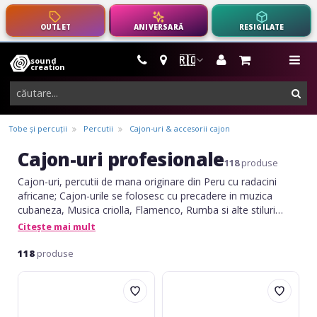
OUTLET
ANIVERSARĂ
RESIGILATE
🇷🇴
sound
instrumente
me
creation
muzicale,
cau
echipamente
pro-
Tobe și percuții
Percutii
Cajon-uri & accesorii cajon
audio
Cajon-uri profesionale
118
produse
Cajon-uri, percutii de mana originare din Peru cu radacini
africane; Cajon-urile se folosesc cu precadere in muzica
cubaneza, Musica criolla, Flamenco, Rumba si alte stiluri
specifice.
Citește mai mult
118
produse
Meinl
Meinl
Jam
Snarecraft
Cajon
Cajon