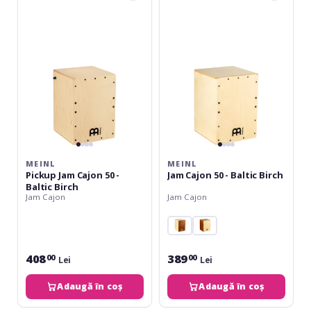
Jam
Cajon
Cajon
50
50
-
-
Baltic
Baltic
Birch
Birch
MEINL
MEINL
Pickup Jam Cajon 50 -
Jam Cajon 50 - Baltic Birch
Baltic Birch
Jam Cajon
Jam Cajon
408
389
00
00
Lei
Lei
Adaugă în coș
Adaugă în coș