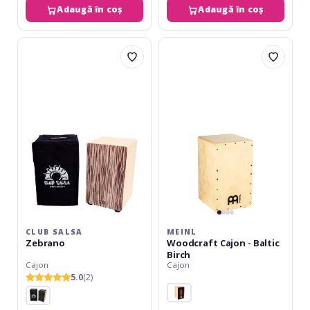
Adaugă în coș
Adaugă în coș
Club
Meinl
Salsa
Woodcraft
Zebrano
Cajon
-
Baltic
Birch
CLUB SALSA
MEINL
Zebrano
Woodcraft Cajon - Baltic
Birch
Cajon
Cajon
5.0
(2)