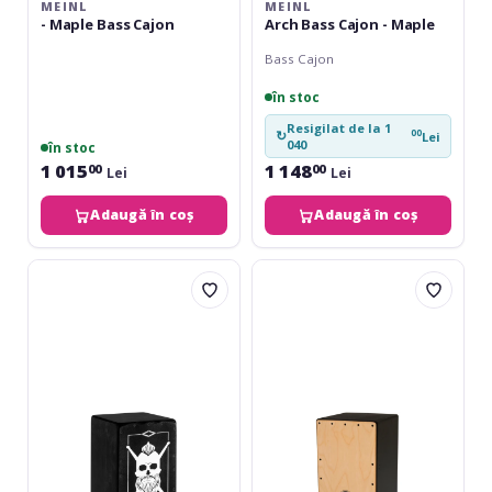
MEINL
MEINL
- Maple Bass Cajon
Arch Bass Cajon - Maple
Bass Cajon
în stoc
Resigilat de la 1
00
↻
Lei
040
în stoc
1 015
1 148
00
00
Lei
Lei
Adaugă în coș
Adaugă în coș
Meinl
Latin
El
Percussion
Estepario
Cajon
Limited
Matador
Edition
Adjustable
Cajon
Wire
AETLEES
LP1426