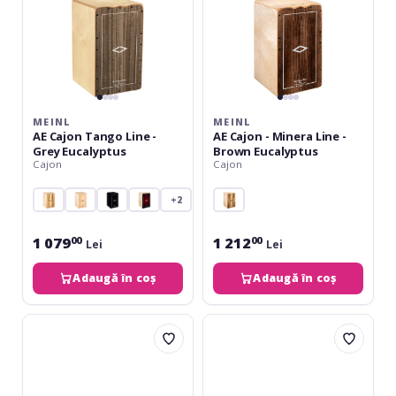
Eucalyptus
Brown
Eucalyptus
MEINL
MEINL
AE Cajon Tango Line -
AE Cajon - Minera Line -
Grey Eucalyptus
Brown Eucalyptus
Cajon
Cajon
+2
1 079
1 212
00
00
Lei
Lei
Adaugă în coș
Adaugă în coș
Meinl
Meinl
Headliner
Artisan
Series
Edition
Snare
Cajon
Cajon
Tango