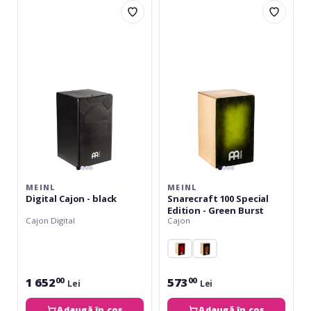
Digital
Snarecraft
Cajon
100
-
Special
black
Edition
-
Green
Burst
MEINL
MEINL
Digital Cajon - black
Snarecraft 100 Special
Edition - Green Burst
Cajon Digital
Cajon
1 652
573
00
00
Lei
Lei
Adaugă în coș
Adaugă în coș