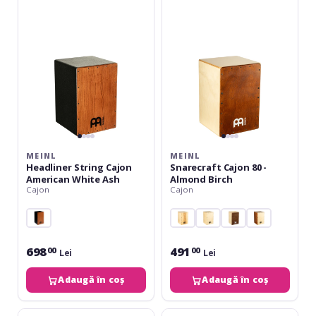
Cajon
80
American
-
White
Almond
Ash
Birch
MEINL
MEINL
Headliner String Cajon
Snarecraft Cajon 80 -
American White Ash
Almond Birch
Cajon
Cajon
698
491
00
00
Lei
Lei
Adaugă în coș
Adaugă în coș
Meinl
Meinl