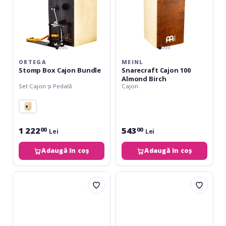
ORTEGA
MEINL
Stomp Box Cajon Bundle
Snarecraft Cajon 100
Almond Birch
Set Cajon și Pedală
Cajon
1 222
543
00
00
Lei
Lei
Adaugă în coș
Adaugă în coș
Meinl
Meinl
Jam
Jam
Cajon
Cajon
50
50
-
-