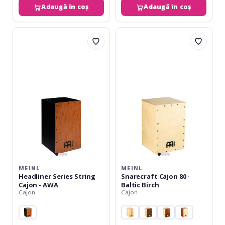
Adaugă în coș
Adaugă în coș
Meinl
Meinl
Headliner
Snarecraft
Series
Cajon
String
80
Cajon
-
-
Baltic
AWA
Birch
MEINL
MEINL
Headliner Series String
Snarecraft Cajon 80 -
Cajon - AWA
Baltic Birch
Cajon
Cajon