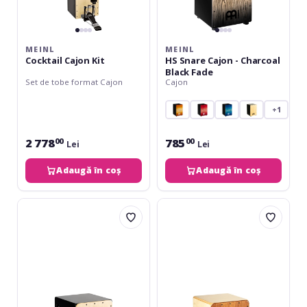
MEINL
MEINL
Cocktail Cajon Kit
HS Snare Cajon - Charcoal
Black Fade
Set de tobe format Cajon
Cajon
+1
2 778
785
00
00
Lei
Lei
Adaugă în coș
Adaugă în coș
Meinl
Meinl
Snarecraft
Snarecraft
Pickup
Professional
Cajon
Cajon
-
100
Baltic
-
Birch
American
White