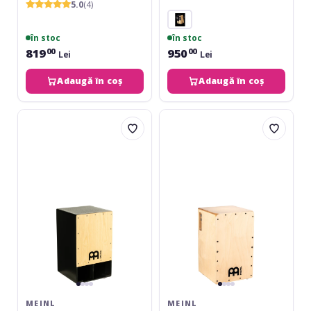
5.0
(4)
în stoc
în stoc
819
950
00
00
Lei
Lei
Adaugă în coș
Adaugă în coș
Meinl
Meinl
Subwoofer
Woodcraft
Cajon
Series
-
Pickup
American
Cajon
White
-
Ash
Natural
MEINL
MEINL