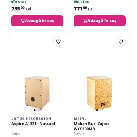
în stoc
în stoc
755
771
00
00
Lei
Lei
Adaugă în coș
Adaugă în coș
Latin
Meinl
Percussion
Makah
Aspire
Burl
A1331
Cajon
-
WCP100MB
Natural
LATIN PERCUSSION
MEINL
Aspire A1331 - Natural
Makah Burl Cajon
WCP100MB
Cajon
Cajon