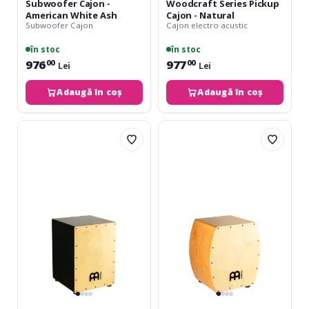
Subwoofer Cajon -
Woodcraft Series Pickup
American White Ash
Cajon - Natural
Subwoofer Cajon
Cajon electro acustic
în stoc
în stoc
976
977
00
00
Lei
Lei
Adaugă în coș
Adaugă în coș
Meinl
Meinl
-
Arch
Maple
Bass
Bass
Cajon
Cajon
-
Maple