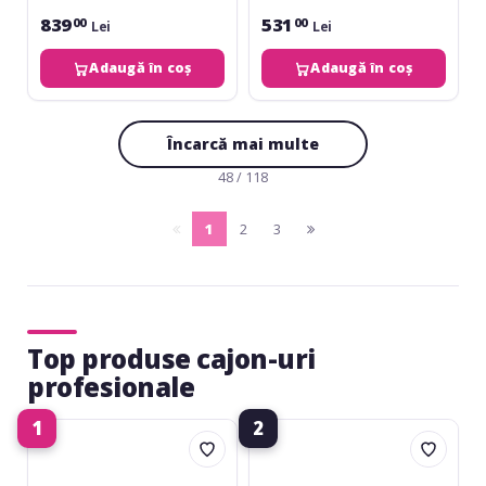
839
531
00
00
Lei
Lei
Adaugă în coș
Adaugă în coș
Încarcă mai multe
48 / 118
1
2
3
pagina
(current)
pagina
anterioara
urmatoare
Top produse cajon-uri
profesionale
1
2
Club
Latin
Salsa
Percussion
Pure
Cajon