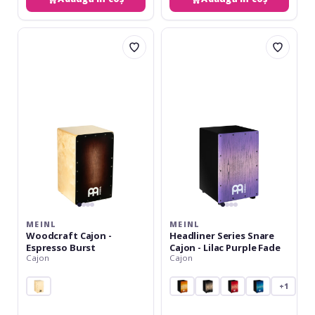
Meinl
Meinl
Woodcraft
Headliner
Cajon
Series
-
Snare
Espresso
Cajon
Burst
-
Lilac
Purple
Fade&#10;
MEINL
MEINL
Woodcraft Cajon -
Headliner Series Snare
Espresso Burst
Cajon - Lilac Purple Fade
Cajon
Cajon
+1