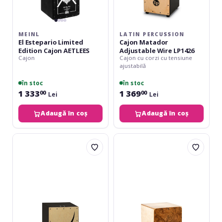
MEINL
LATIN PERCUSSION
El Estepario Limited
Cajon Matador
Edition Cajon AETLEES
Adjustable Wire LP1426
Cajon
Cajon cu corzi cu tensiune
ajustabilă
în stoc
în stoc
1 333
1 369
00
00
Lei
Lei
Adaugă în coș
Adaugă în coș
Roland
Meinl
EL
Snarecraft
Cajon
Cajon
EC-
100
10
-
Burl
Wood