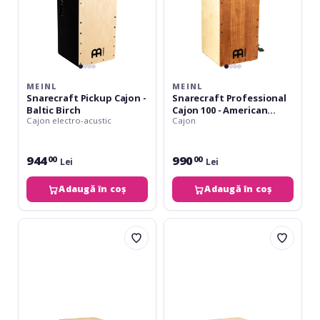
Ash
MEINL
MEINL
Snarecraft Pickup Cajon -
Snarecraft Professional
Baltic Birch
Cajon 100 - American
Cajon electro-acustic
Cajon
White Ash
944
990
00
00
Lei
Lei
Adaugă în coș
Adaugă în coș
Meinl
Meinl
AE
AE
Cajon
Cajon
Tango
-
Line
Minera
-
Line
Grey
-