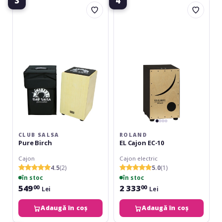
3
4
Club
Roland
Salsa
EL
Pure
Cajon
Birch
EC-
10
CLUB SALSA
ROLAND
Pure Birch
EL Cajon EC-10
Cajon
Cajon electric
4.5
(2)
5.0
(1)
în stoc
în stoc
549
2 333
00
00
Lei
Lei
Adaugă în coș
Adaugă în coș