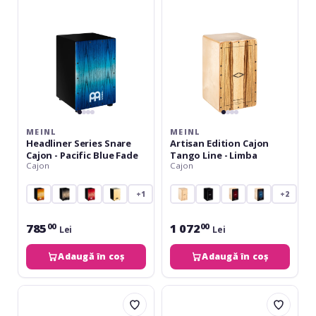
-
Line
Pacific
-
Blue
Limba
Fade&#10;
MEINL
MEINL
Headliner Series Snare
Artisan Edition Cajon
Cajon - Pacific Blue Fade
Tango Line - Limba
Cajon
Cajon
+1
+2
785
1 072
00
00
Lei
Lei
Adaugă în coș
Adaugă în coș
Meinl
Meinl
Pickup
Jam