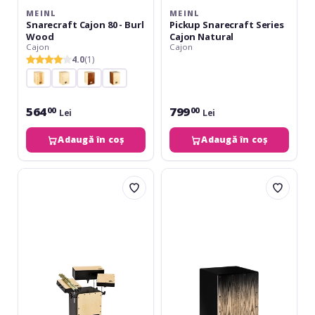
MEINL
MEINL
Snarecraft Cajon 80 - Burl
Pickup Snarecraft Series
Wood
Cajon Natural
Cajon
Cajon
4.0
(1)
564
799
00
00
Lei
Lei
Adaugă în coș
Adaugă în coș
Meinl
Meinl
Cocktail
HS
Cajon
Snare
Kit
Cajon
-
Charcoal
Black
Fade