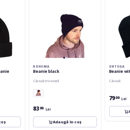
ROHEMA
ORTEGA
eanie
Beanie black
Căciulă tricotată
Căciulă
79
00
Lei
83
00
Lei
coș
Adaugă în coș