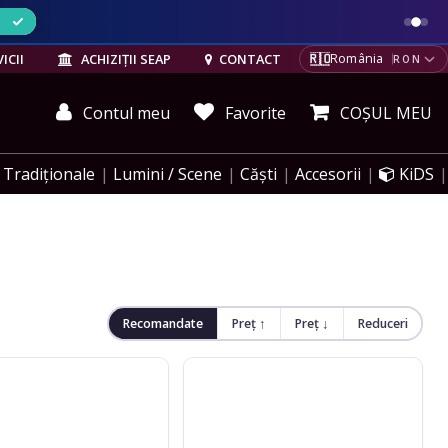
ELE
🇷🇴
ICII
ACHIZIȚII SEAP
CONTACT
România
RON
Contul meu
Favorite
COȘUL MEU
Tradiționale
Lumini / Scene
Căști
Accesorii
KiDS
Recomandate
Preț ↑
Preț ↓
Reduceri
Rohema
Beanie
bordeaux