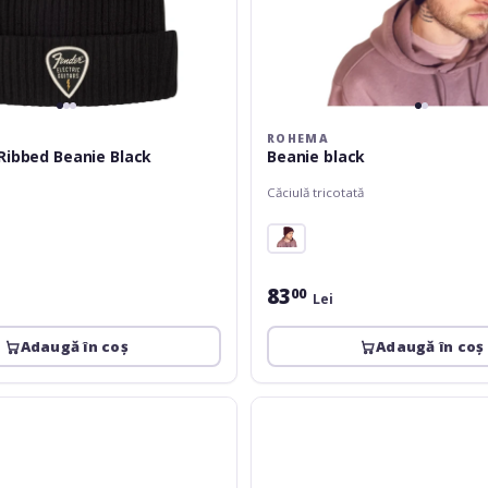
ROHEMA
Ribbed Beanie Black
Beanie black
Căciulă tricotată
83
00
Lei
Adaugă în coș
Adaugă în coș
Fender
Ugly
Christmas
Beanie