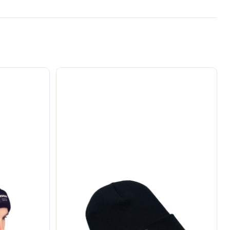
Ortega
Beanie
with
Logo
-
Black