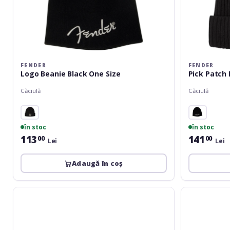
FENDER
FENDER
Logo Beanie Black One Size
Pick Patch 
Căciulă
Căciulă
în stoc
în stoc
113
141
00
00
Lei
Lei
Adaugă în coș
Chauvet
Rohema
Charvel
Beanie
Toothpaste
bordeaux
Logo