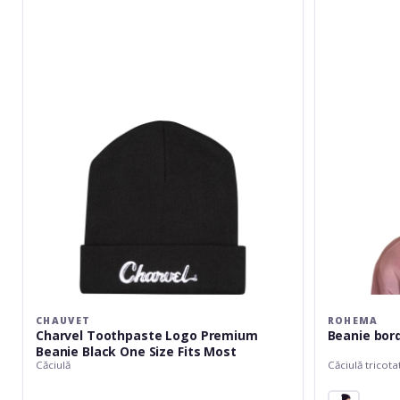
Premium
Beanie
Black
One
Size
Fits
Most
CHAUVET
ROHEMA
Charvel Toothpaste Logo Premium
Beanie bor
Beanie Black One Size Fits Most
Căciulă
Căciulă tricota