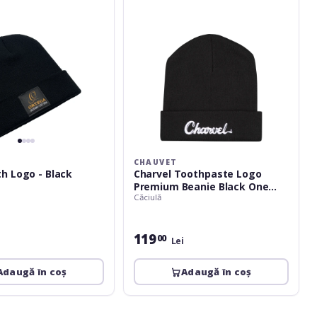
Black
One
Size
Fits
Most
CHAUVET
Beanie with Logo - Black
Charvel Toothpaste Logo
Premium Beanie Black One
Căciulă
Size Fits Most
119
00
Lei
Adaugă în coș
Adaugă în coș