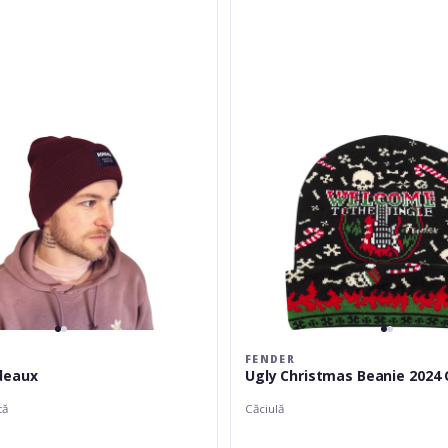
2024
One
Size
FENDER
deaux
Ugly Christmas Beanie 2024 
tă
Căciulă