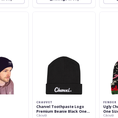
Chauvet
Fender
Charvel
Ugly
Toothpaste
Christmas
Logo
Beanie
Premium
2024
Beanie
One
Black
Size
One
Size
Fits
Most
CHAUVET
FENDER
Charvel Toothpaste Logo
Ugly Ch
Premium Beanie Black One
One Siz
Căciulă
Căciulă
Size Fits Most