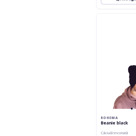
Rohema
Beanie
black
ROHEMA
Beanie black
Căciulă tricotată