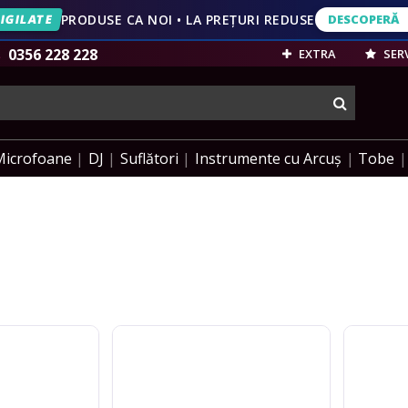
IGILATE
PRODUSE CA NOI • LA PREȚURI REDUSE
DESCOPERĂ
DESCOPERĂ
VEZI OFERT
0356 228 228
EXTRA
SERV
cauta
Microfoane
DJ
Suflători
Instrumente cu Arcuș
Tobe
Fender
Ortega
Pick
Beanie
Patch
with
Ribbed
Logo
Beanie
-