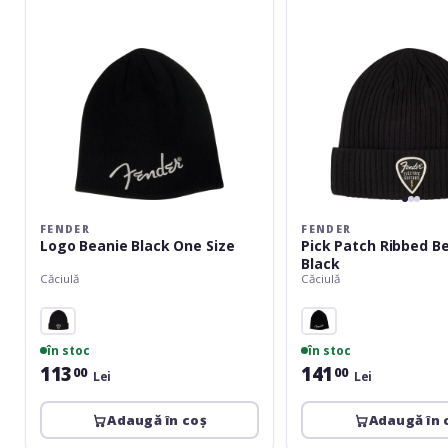
FENDER
FENDER
Logo Beanie Black One Size
Pick Patch Ribbed B
Black
Căciulă
Căciulă
în stoc
în stoc
113
141
00
00
Lei
Lei
Adaugă în coș
Adaugă în 