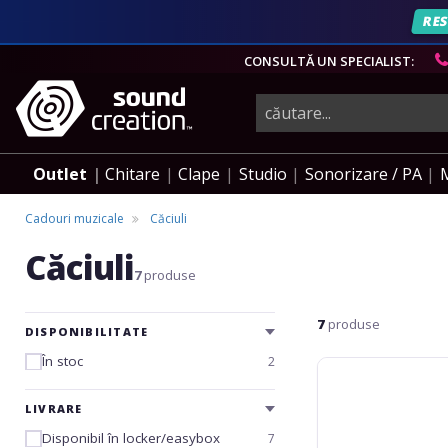
RES
CONSULTĂ UN SPECIALIST:
instrumente
muzicale,
Outlet
Chitare
Clape
Studio
Sonorizare / PA
echipamente
Cadouri muzicale
Căciuli
Căciuli
pro-
7
produse
7
produse
audio
DISPONIBILITATE
În stoc
2
Fender
Logo
Beanie
LIVRARE
Black
Disponibil în locker/easybox
7
One