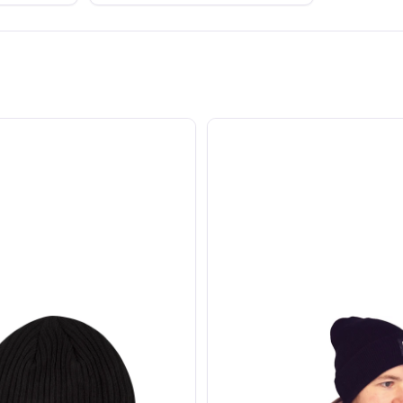
Rohema
Beanie
black