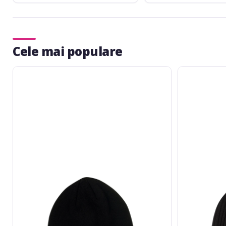
Cele mai populare
Fender
Fender
Logo
Pick
Beanie
Patch
Black
Ribbed
One
Beanie
Size
Black