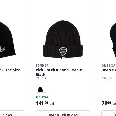
Black
Black
FENDER
ORTEGA
ck One Size
Pick Patch Ribbed Beanie
Black
Căciulă
Căciulă
în stoc
141
79
00
00
Lei
Le
 în coș
Adaugă în coș