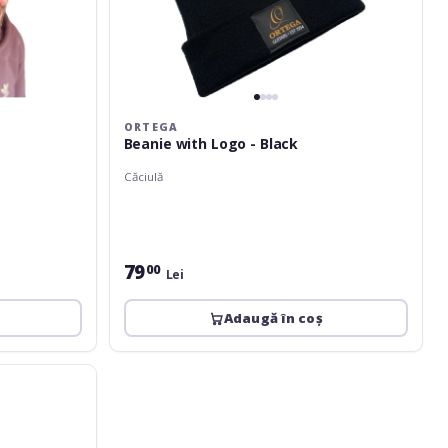
ORTEGA
Beanie with Logo - Black
Căciulă
79
00
Lei
Adaugă în coș