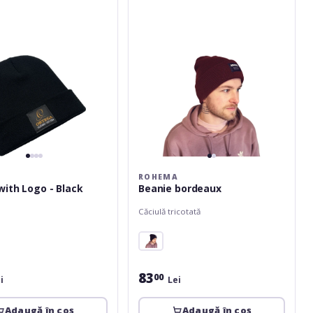
ROHEMA
Beanie with Logo - Black
Beanie bordeaux
Căciulă tricotată
83
00
i
Lei
Adaugă în coș
Adaugă în coș