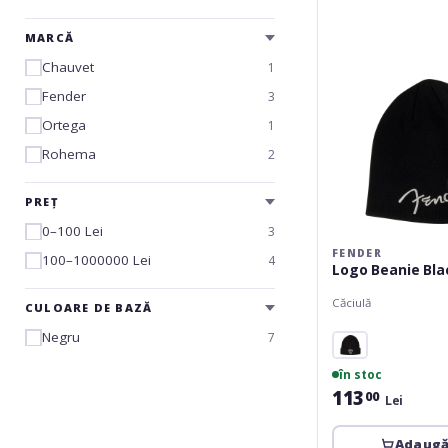
Size
MARCĂ
Chauvet
1
Fender
3
Ortega
1
Rohema
2
PREȚ
0–100 Lei
3
FENDER
100–1000000 Lei
4
Logo Beanie Bla
Căciulă
CULOARE DE BAZĂ
Negru
7
în stoc
113
00
Lei
Adaugă