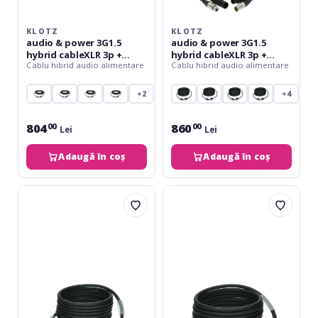
m
6
m
KLOTZ
KLOTZ
audio & power 3G1.5
audio & power 3G1.5
hybrid cableXLR 3p +
hybrid cableXLR 3p +
Cablu hibrid audio alimentare
Cablu hibrid audio alimentare
powerCON - 5 m
powerCON TRUE1 - 6 m
+2
+4
804
860
00
00
Lei
Lei
Adaugă în coș
Adaugă în coș
Klotz
Klotz
DMX
audio
&
&
power
power
3G1.5
3G1.5
hybrid
hybrid
cableXLR
cableXLR
3p
3p
+
+