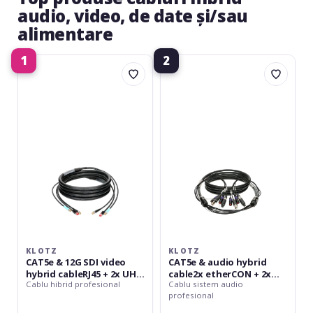
audio, video, de date și/sau
alimentare
1
2
Klotz
Klotz
CAT5e
CAT5e
&
&
12G
audio
SDI
hybrid
video
cable2x
hybrid
etherCON
cableRJ45
+
+
2x
2x
convertCON
UHD
-
BNCPro
100
-
m
10
KLOTZ
KLOTZ
m
CAT5e & 12G SDI video
CAT5e & audio hybrid
hybrid cableRJ45 + 2x UHD
cable2x etherCON + 2x
Cablu hibrid profesional
Cablu sistem audio
BNCPro - 10 m
convertCON - 100 m
profesional