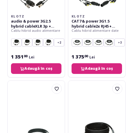
powerCON
-
TRUE1
16
-
A
KLOTZ
KLOTZ
10
-
audio & power 3G2.5
CAT7 & power 3G1.5
m
10
hybrid cableXLR 3p +
hybrid cable2x RJ45 +
m
Cablu hibrid audio alimentare
Cablu hibrid alimentare date
Schuko => powerCON
powerCON TRUE1 - 16 A -
TRUE1 - 10 m
10 m
+2
+3
1 351
1 375
00
00
Lei
Lei
Adaugă în coș
Adaugă în coș
Klotz
Klotz
DMX
DMX
&
&
power
power
3G2.5
3G2.5
hybrid
hybrid
cableXLR
cableXLR
3p
3p
+
+