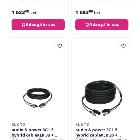
1 622
1 683
00
00
Lei
Lei
Adaugă în coș
Adaugă în coș
Klotz
Klotz
audio
audio
&
&
power
power
3G1.5
3G1.5
hybrid
hybrid
cableXLR
cableXLR
3p
3p
+
+
powerCON
powerCON
-
TRUE1
25
-
m
25
m
KLOTZ
KLOTZ
audio & power 3G1.5
audio & power 3G1.5
hybrid cableXLR 3p +
hybrid cableXLR 3p +
Cablu hibrid audio alimentare
Cablu hibrid audio alimentare