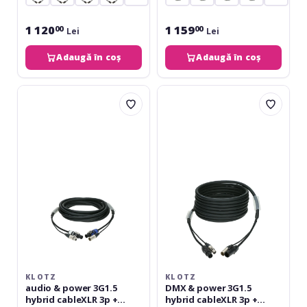
1 120
1 159
00
00
Lei
Lei
Adaugă în coș
Adaugă în coș
Klotz
Klotz
audio
DMX
&
&
power
power
3G1.5
3G1.5
hybrid
hybrid
cableXLR
cableXLR
3p
3p
+
+
powerCON
powerCON
-
TRUE1
15
-
m
15
m
KLOTZ
KLOTZ
audio & power 3G1.5
DMX & power 3G1.5
hybrid cableXLR 3p +
hybrid cableXLR 3p +