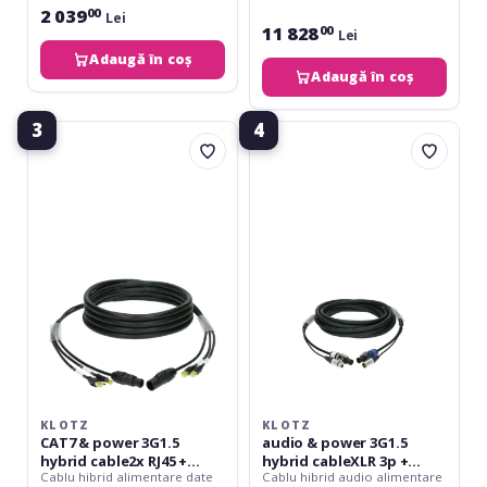
2 039
00
Lei
11 828
00
Lei
Adaugă în coș
Adaugă în coș
3
4
Klotz
Klotz
CAT7
audio
&
&
power
power
3G1.5
3G1.5
hybrid
hybrid
cable2x
cableXLR
RJ45
3p
+
+
powerCON
powerCON
TRUE1
-
-
20
16
m
A
KLOTZ
KLOTZ
-
CAT7 & power 3G1.5
audio & power 3G1.5
10
hybrid cable2x RJ45 +
hybrid cableXLR 3p +
m
Cablu hibrid alimentare date
Cablu hibrid audio alimentare
powerCON TRUE1 - 16 A -
powerCON - 20 m