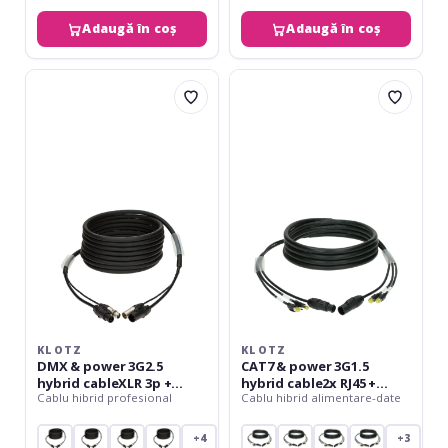
Adaugă în coș
Adaugă în coș
Klotz
Klotz
DMX
CAT7
&
&
power
power
3G2.5
3G1.5
hybrid
hybrid
cableXLR
cable2x
3p
RJ45
+
+
powerCON
powerCON
TRUE1
TRUE1
-
-
15
16
m
A
KLOTZ
KLOTZ
-
DMX & power 3G2.5
CAT7 & power 3G1.5
15
hybrid cableXLR 3p +
hybrid cable2x RJ45 +
m
Cablu hibrid profesional
Cablu hibrid alimentare-date
powerCON TRUE1 - 15 m
powerCON TRUE1 - 16 A -
15 m
+4
+3