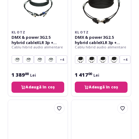
powerCON
powerCON
-
TRUE1
15
-
m
10
m
KLOTZ
KLOTZ
DMX & power 3G2.5
DMX & power 3G2.5
hybrid cableXLR 3p +
hybrid cableXLR 3p +
Cablu hibrid audio alimentare
Cablu hibrid audio alimentare
powerCON - 15 m
powerCON TRUE1 - 10 m
+4
+4
1 389
1 417
00
00
Lei
Lei
Adaugă în coș
Adaugă în coș
Klotz
Klotz
audio
CAT5e
&
&
power
12G
3G1.5
SDI
hybrid
video