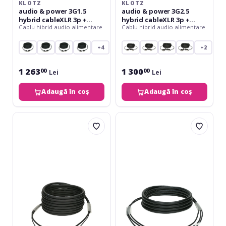
KLOTZ
KLOTZ
audio & power 3G1.5
audio & power 3G2.5
hybrid cableXLR 3p +
hybrid cableXLR 3p +
Cablu hibrid audio alimentare
Cablu hibrid audio alimentare
powerCON TRUE1 - 15 m
Schuko - 10 m
+4
+2
1 263
1 300
00
00
Lei
Lei
Adaugă în coș
Adaugă în coș
Klotz
Klotz
audio
CAT7
&
&
power
power
3G2.5
3G1.5
hybrid
hybrid
cableXLR
cable2x
3p
RJ45
+
+
Schuko
powerCON
=>
TRUE1