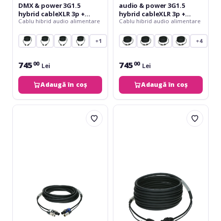
DMX & power 3G1.5
audio & power 3G1.5
hybrid cableXLR 3p +
hybrid cableXLR 3p +
Cablu hibrid audio alimentare
Cablu hibrid audio alimentare
powerCON TRUE1 - 3 m
powerCON TRUE1 - 3 m
+1
+4
745
745
00
00
Lei
Lei
Adaugă în coș
Adaugă în coș
Klotz
Klotz
audio
audio
&
&
power
power
3G1.5
3G1.5
hybrid
hybrid
cableXLR
cableXLR
3p
3p
+
+
powerCON
powerCON
-
TRUE1
5
-