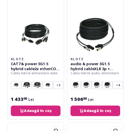
3G1.5
3G1.5
hybrid
hybrid
cable2x
cableXLR
etherCON
3p
+
+
Schuko
powerCON
=>
TRUE1
IEC
-
-
20
16
m
KLOTZ
KLOTZ
A
CAT7 & power 3G1.5
audio & power 3G1.5
-
hybrid cable2x etherCON
hybrid cableXLR 3p +
10
Cablu hibrid alimentare-date
Cablu hibrid audio alimentare
+ Schuko => IEC - 16 A - 10
powerCON TRUE1 - 20 m
m
m
+3
+4
1 433
1 506
00
00
Lei
Lei
Adaugă în coș
Adaugă în coș
Klotz
Klotz