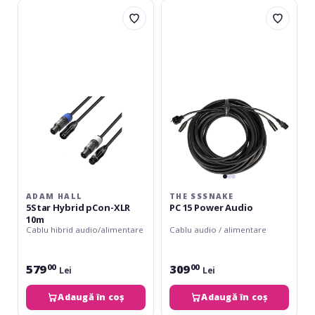
Adam
The
Hall
Sssnake
5Star
PC
Hybrid
15
pCon-
Power
XLR
Audio
10m
ADAM HALL
THE SSSNAKE
5Star Hybrid pCon-XLR
PC 15 Power Audio
10m
Cablu hibrid audio/alimentare
Cablu audio / alimentare
579
309
00
00
Lei
Lei
Adaugă în coș
Adaugă în coș