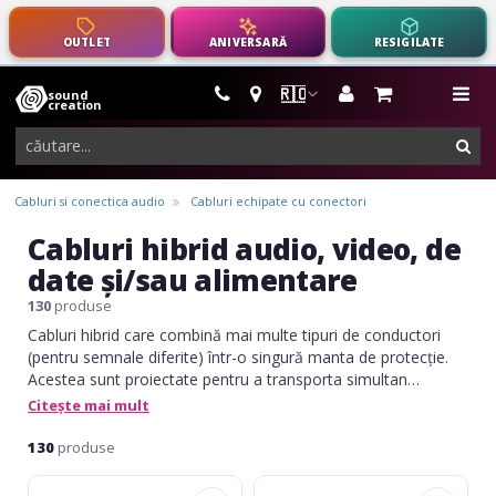
OUTLET
ANIVERSARĂ
RESIGILATE
🇷🇴
sound
instrumente
me
creation
muzicale,
cau
echipamente
pro-
Cabluri si conectica audio
Cabluri echipate cu conectori
audio
Cabluri hibrid audio, video, de
date și/sau alimentare
130
produse
Cabluri hibrid care combină mai multe tipuri de conductori
(pentru semnale diferite) într-o singură manta de protecție.
Acestea sunt proiectate pentru a transporta simultan
semnale electrice, audio, video, de date și/sau alimentare,
Citește mai mult
într-o configurație compactă și eficientă.
130
produse
Adam
Adam