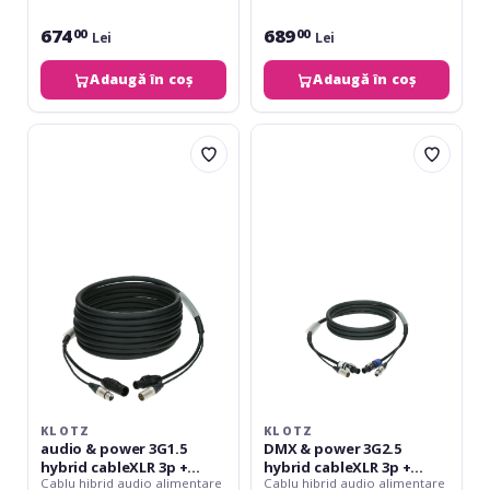
674
689
00
00
Lei
Lei
Adaugă în coș
Adaugă în coș
Klotz
Klotz
audio
DMX
&
&
power
power
3G1.5
3G2.5
hybrid
hybrid
cableXLR
cableXLR
3p
3p
+
+
powerCON
powerCON
TRUE1
-
-
3
2
m
m
KLOTZ
KLOTZ
audio & power 3G1.5
DMX & power 3G2.5
hybrid cableXLR 3p +
hybrid cableXLR 3p +
Cablu hibrid audio alimentare
Cablu hibrid audio alimentare
powerCON TRUE1 - 2 m
powerCON - 3 m