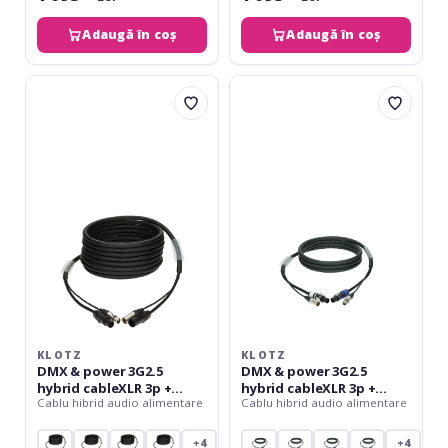
Adaugă în coș
Adaugă în coș
Klotz
Klotz
DMX
DMX
&
&
power
power
3G2.5
3G2.5
hybrid
hybrid
cableXLR
cableXLR
3p
3p
+
+
powerCON
powerCON
TRUE1
-
-
10
5
m
m
KLOTZ
KLOTZ
DMX & power 3G2.5
DMX & power 3G2.5
hybrid cableXLR 3p +
hybrid cableXLR 3p +
Cablu hibrid audio alimentare
Cablu hibrid audio alimentare
powerCON TRUE1 - 5 m
powerCON - 10 m
+4
+4