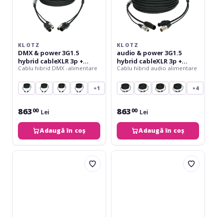
powerCON
powerCON
TRUE1
TRUE1
-
-
5
5
m
m
KLOTZ
KLOTZ
DMX & power 3G1.5
audio & power 3G1.5
hybrid cableXLR 3p +
hybrid cableXLR 3p +
Cablu hibrid DMX -alimentare
Cablu hibrid audio alimentare
powerCON TRUE1 - 5 m
powerCON TRUE1 - 5 m
+1
+4
863
863
00
00
Lei
Lei
Adaugă în coș
Adaugă în coș
Klotz
Klotz
DMX
DMX
&
&
power
power
3G2.5
3G2.5
hybrid
hybrid
cableXLR
cableXLR