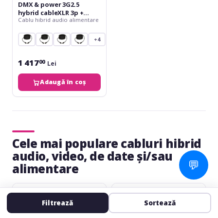
DMX & power 3G2.5
hybrid cableXLR 3p +
Cablu hibrid audio alimentare
powerCON TRUE1 - 10 m
+4
1 417
00
Lei
Adaugă în coș
Cele mai populare cabluri hibrid
audio, video, de date și/sau
💬
alimentare
Klotz
Klotz
CAT5e
CAT5e
Filtrează
Sortează
&
&
12G
audio