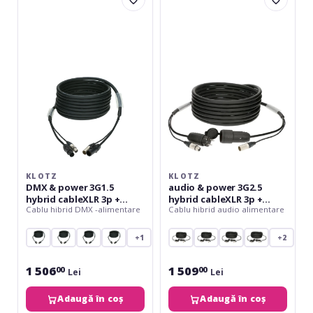
DMX
audio
&
&
power
power
3G1.5
3G2.5
hybrid
hybrid
cableXLR
cableXLR
3p
3p
+
+
powerCON
Schuko
TRUE1
-
-
15
20
m
m
KLOTZ
KLOTZ
DMX & power 3G1.5
audio & power 3G2.5
hybrid cableXLR 3p +
hybrid cableXLR 3p +
Cablu hibrid DMX -alimentare
Cablu hibrid audio alimentare
powerCON TRUE1 - 20 m
Schuko - 15 m
+1
+2
1 506
1 509
00
00
Lei
Lei
Adaugă în coș
Adaugă în coș