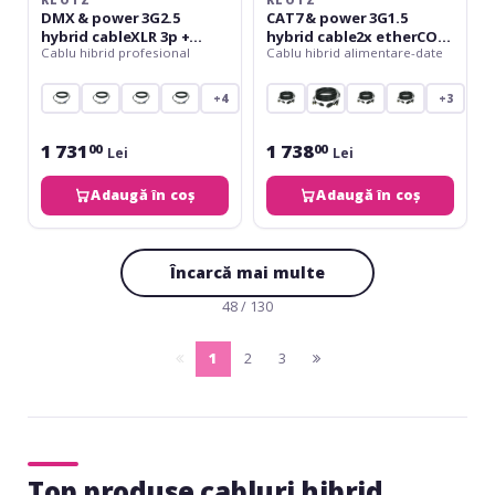
KLOTZ
KLOTZ
A
DMX & power 3G2.5
CAT7 & power 3G1.5
-
hybrid cableXLR 3p +
hybrid cable2x etherCON
15
Cablu hibrid profesional
Cablu hibrid alimentare-date
powerCON - 20 m
+ Schuko => IEC - 16 A - 15
m
m
+4
+3
1 731
1 738
00
00
Lei
Lei
Adaugă în coș
Adaugă în coș
Încarcă mai multe
48 / 130
1
2
3
pagina
(current)
pagina
anterioara
urmatoare
Top produse cabluri hibrid