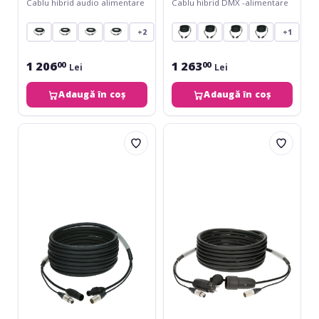
Cablu hibrid audio alimentare
Cablu hibrid DMX -alimentare
powerCON - 15 m
powerCON TRUE1 - 15 m
+2
+1
1 206
1 263
00
00
Lei
Lei
Adaugă în coș
Adaugă în coș
Klotz
Klotz
audio
audio
&
&
power
power
3G1.5
3G2.5
hybrid
hybrid
cableXLR
cableXLR
3p
3p
+
+
powerCON
Schuko
TRUE1
-
-
10
15
m
m