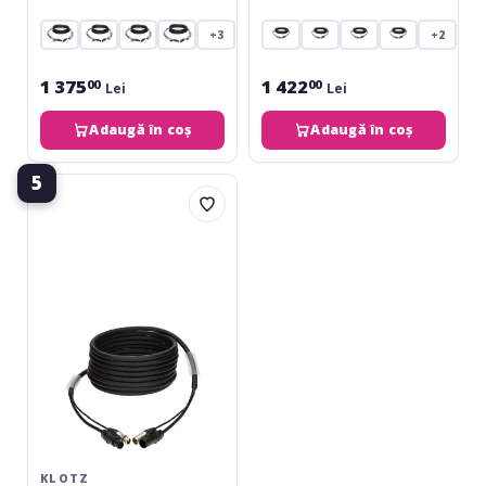
10 m
+3
+2
1 375
1 422
00
00
Lei
Lei
Adaugă în coș
Adaugă în coș
5
Klotz
DMX
&
power
3G2.5
hybrid
cableXLR
3p
+
powerCON
TRUE1
-
10
m
KLOTZ