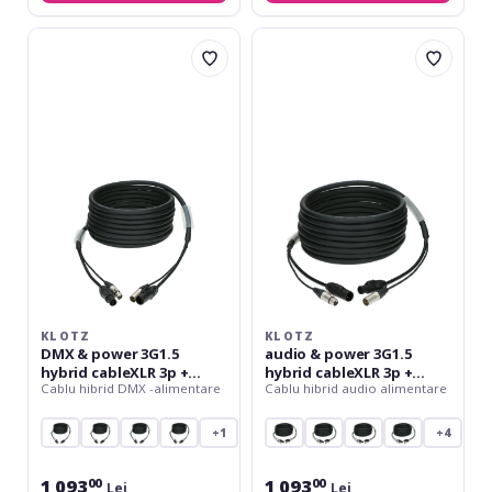
Klotz
Klotz
DMX
audio
&
&
power
power
3G1.5
3G1.5
hybrid
hybrid
cableXLR
cableXLR
3p
3p
+
+
powerCON
powerCON
TRUE1
TRUE1
-
-
10
10
m
m
KLOTZ
KLOTZ
DMX & power 3G1.5
audio & power 3G1.5
hybrid cableXLR 3p +
hybrid cableXLR 3p +
Cablu hibrid DMX -alimentare
Cablu hibrid audio alimentare
powerCON TRUE1 - 10 m
powerCON TRUE1 - 10 m
+1
+4
1 093
1 093
00
00
Lei
Lei