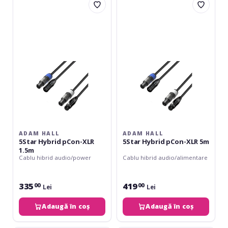
Hall
Hall
5Star
5Star
Hybrid
Hybrid
pCon-
pCon-
XLR
XLR
1.5m
5m
ADAM HALL
ADAM HALL
5Star Hybrid pCon-XLR
5Star Hybrid pCon-XLR 5m
1.5m
Cablu hibrid audio/power
Cablu hibrid audio/alimentare
335
419
00
00
Lei
Lei
Adaugă în coș
Adaugă în coș