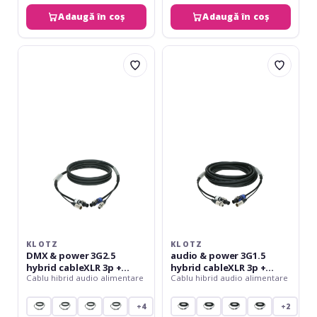
Adaugă în coș
Adaugă în coș
Klotz
Klotz
DMX
audio
&
&
power
power
3G2.5
3G1.5
hybrid
hybrid
cableXLR
cableXLR
3p
3p
+
+
powerCON
powerCON
-
-
2
3
m
m
KLOTZ
KLOTZ
DMX & power 3G2.5
audio & power 3G1.5
hybrid cableXLR 3p +
hybrid cableXLR 3p +
Cablu hibrid audio alimentare
Cablu hibrid audio alimentare
powerCON - 2 m
powerCON - 3 m
+4
+2