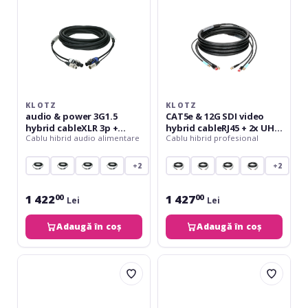
cableXLR
hybrid
3p
cableRJ45
+
+
powerCON
2x
-
UHD
20
BNCPro
m
-
5
KLOTZ
KLOTZ
m
audio & power 3G1.5
CAT5e & 12G SDI video
hybrid cableXLR 3p +
hybrid cableRJ45 + 2x UHD
Cablu hibrid audio alimentare
Cablu hibrid profesional
powerCON - 20 m
BNCPro - 5 m
+2
+2
1 422
1 427
00
00
Lei
Lei
Adaugă în coș
Adaugă în coș
Klotz
Klotz
CAT7
audio
&
&
power
power