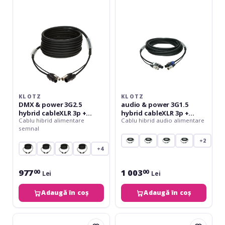
3G2.5
3G1.5
hybrid
hybrid
cableXLR
cableXLR
3p
3p
+
+
powerCON
powerCON
TRUE1
-
-
10
3
m
m
KLOTZ
KLOTZ
DMX & power 3G2.5
audio & power 3G1.5
hybrid cableXLR 3p +
hybrid cableXLR 3p +
Cablu hibrid alimentare
Cablu hibrid audio alimentare
powerCON TRUE1 - 3 m
powerCON - 10 m
semnal
+2
+4
977
1 003
00
00
Lei
Lei
Adaugă în coș
Adaugă în coș
Klotz
Klotz