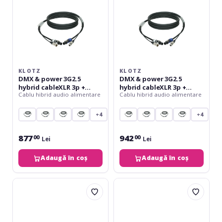
3p
3p
+
+
powerCON
powerCON
-
-
5
7
m
m
KLOTZ
KLOTZ
DMX & power 3G2.5
DMX & power 3G2.5
hybrid cableXLR 3p +
hybrid cableXLR 3p +
Cablu hibrid audio alimentare
Cablu hibrid audio alimentare
powerCON - 5 m
powerCON - 7 m
+4
+4
877
942
00
00
Lei
Lei
Adaugă în coș
Adaugă în coș
Klotz
Klotz
DMX
audio
&
&
power
power