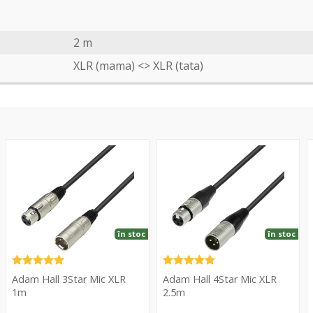
2 m
XLR (mama) <> XLR (tata)
3Star
4Star
3
Mic
Mic
M
XLR
XLR
X
1m
2.5m
în stoc
în stoc
Adam Hall 3Star Mic XLR
Adam Hall 4Star Mic XLR
1m
2.5m