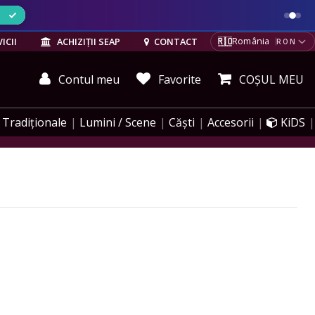
ELE
🇷🇴
ICII
ACHIZIȚII SEAP
CONTACT
România
RON
Contul meu
Favorite
COȘUL MEU
Tradiționale
Lumini / Scene
Căști
Accesorii
KiDS