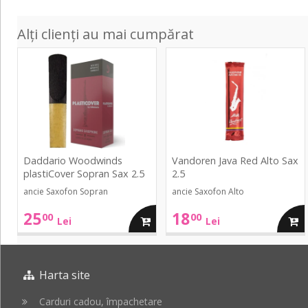
Alți clienți au mai cumpărat
plastiCover
Java
Sopran
Red
Sax
Alto
2.5
Sax
2.5
Daddario Woodwinds
Vandoren Java Red Alto Sax
plastiCover Sopran Sax 2.5
2.5
ancie Saxofon Sopran
ancie Saxofon Alto
25
18
00
00
adauga
adau
Lei
Lei
in
in
Harta site
cos
cos
Carduri cadou, împachetare