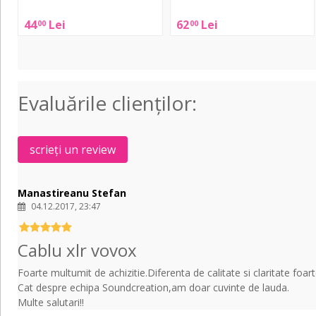
Adam
Adam
44
Lei
62
Lei
00
00
Hall
Hall
4Star
Krystal
Mic
4S
XLR
Mic
1.5m
XLR
Evaluările clienţilor:
2.5m
scrieți un review
Manastireanu Stefan
04.12.2017, 23:47
Cablu xlr vovox
Foarte multumit de achizitie.Diferenta de calitate si claritate foa
Cat despre echipa Soundcreation,am doar cuvinte de lauda.
Multe salutari!!