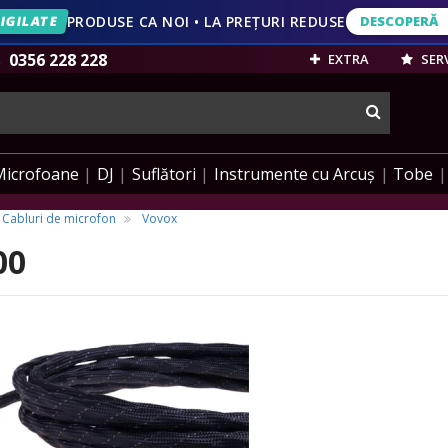
IGILATE
PRODUSE CA NOI • LA PREȚURI REDUSE
DESCOPERĂ
DESCOPERĂ
VEZI OFERT
0356 228 228
EXTRA
SERV
cauta
Microfoane
DJ
Suflători
Instrumente cu Arcuș
Tobe
Cabluri de microfon
Vovox
00