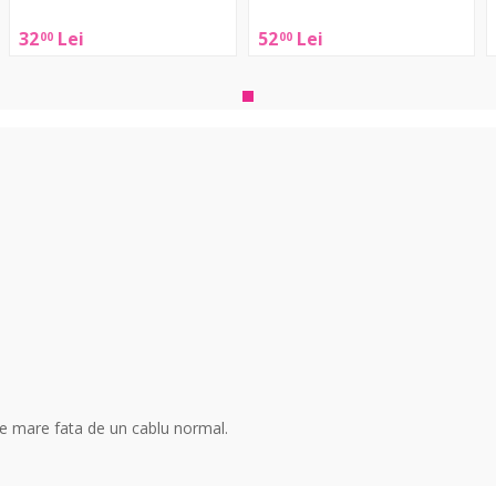
Adam
Adam
32
Lei
52
Lei
00
00
Hall
Hall
H
3Star
4Star
3
Mic
Mic
M
XLR
XLR
1m
2.5m
rte mare fata de un cablu normal.