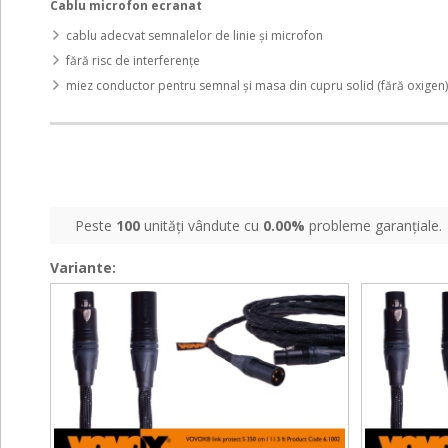
Cablu microfon ecranat
cablu adecvat semnalelor de linie și microfon
fără risc de interferențe
miez conductor pentru semnal și masa din cupru solid (fără oxigen)
Peste
100
unități vândute cu
0.00%
probleme garanțiale.
Variante:
Link
Link
Link
Link
Protect
Protect
Protect
Protect
S
S
S
S
XLR
XLR
XLR
XLR
350
500
350
500