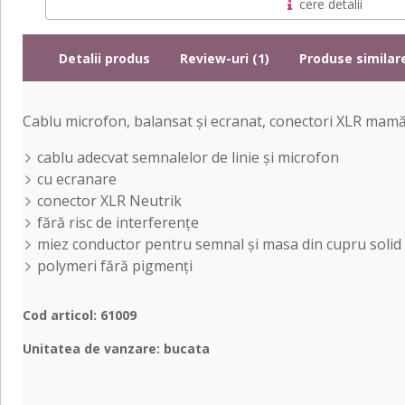
cere detalii
Detalii produs
Review-uri (1)
Produse similar
Cablu microfon, balansat și ecranat, conectori XLR mamă
cablu adecvat semnalelor de linie și microfon
cu ecranare
conector XLR Neutrik
fără risc de interferențe
miez conductor pentru semnal și masa din cupru solid 
polymeri fără pigmenți
Cod articol: 61009
Unitatea de vanzare: bucata