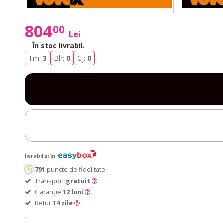
804
00
Lei
În stoc livrabil
.
Tm:
3
Bh:
0
Cj:
0
livrabil și în
791
puncte de fidelitate
Transport
gratuit
Garanție
12 luni
Retur
14 zile