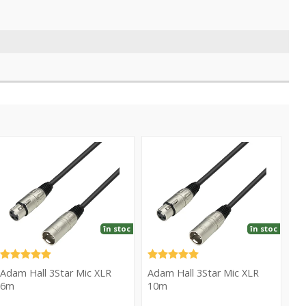
Star
3Star
ic
Mic
LR
XLR
6m
10m
în stoc
în stoc
Adam Hall 3Star Mic XLR
Adam Hall 3Star Mic XLR
6m
10m