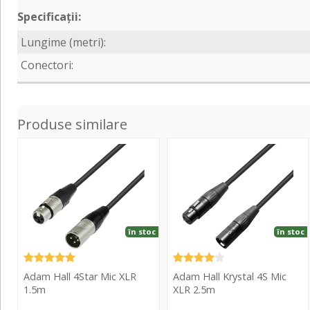
Specificații:
Lungime (metri):
Conectori:
Produse similare
4Star
Krystal
Mic
4S
XLR
Mic
1.5m
XLR
2.5m
în stoc
în stoc
Adam Hall 4Star Mic XLR
Adam Hall Krystal 4S Mic
1.5m
XLR 2.5m