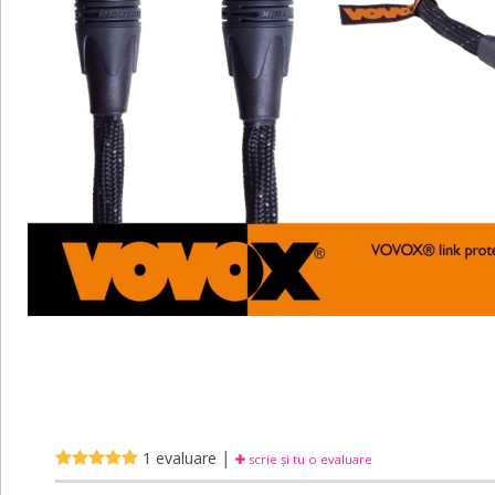
|
1 evaluare
scrie și tu o evaluare