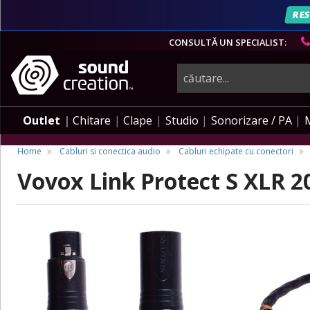
RES
CONSULTĂ UN SPECIALIST:
instrumente
muzicale,
Outlet
Chitare
Clape
Studio
Sonorizare / PA
echipamente
Home
Cabluri si conectica audio
Cabluri echipate cu conectori
Vovox Link Protect S XLR 2
pro-
audio