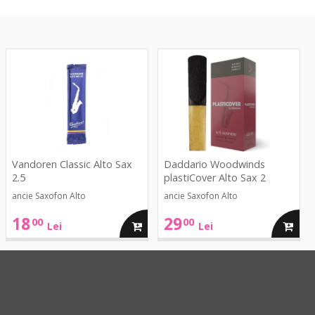
Classic
plastiCover
Alto
Alto
Sax
Sax
2.5
2
Vandoren Classic Alto Sax
Daddario Woodwinds
2.5
plastiCover Alto Sax 2
ancie Saxofon Alto
ancie Saxofon Alto
18
29
00
00
ga
adauga
adaug
Lei
Lei
in
in
cos
cos