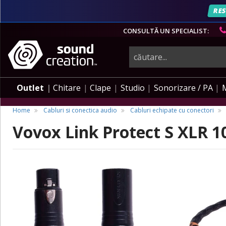
RES
CONSULTĂ UN SPECIALIST:
instrumente
muzicale,
Outlet
Chitare
Clape
Studio
Sonorizare / PA
echipamente
Home
Cabluri si conectica audio
Cabluri echipate cu conectori
Vovox Link Protect S XLR 1
pro-
audio