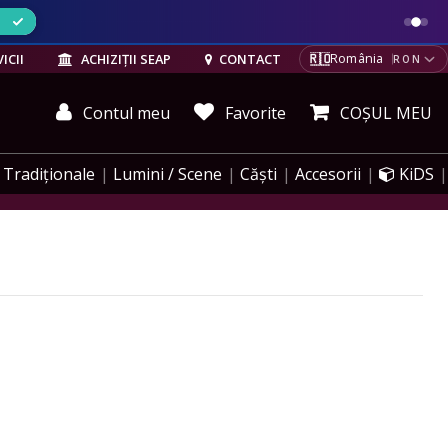
ELE
🇷🇴
ICII
ACHIZIȚII SEAP
CONTACT
România
RON
Contul meu
Favorite
COȘUL MEU
Tradiționale
Lumini / Scene
Căști
Accesorii
KiDS