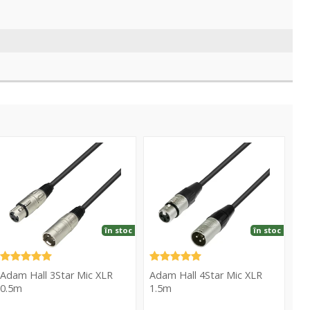
Star
4Star
ic
Mic
LR
XLR
.5m
1.5m
în stoc
în stoc
Adam Hall 3Star Mic XLR
Adam Hall 4Star Mic XLR
0.5m
1.5m