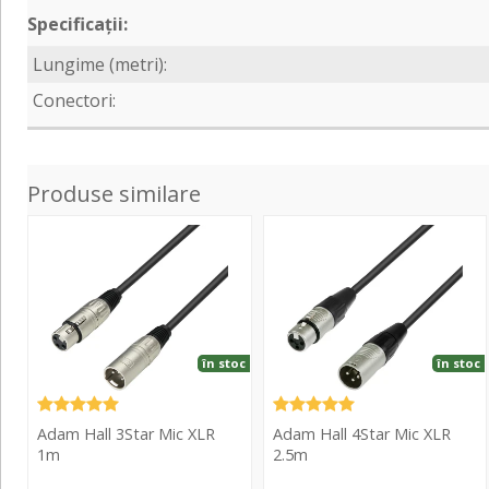
Specificații:
Lungime (metri):
Conectori:
Produse similare
3Star
4Star
Mic
Mic
XLR
XLR
1m
2.5m
în stoc
în stoc
Adam Hall 3Star Mic XLR
Adam Hall 4Star Mic XLR
1m
2.5m