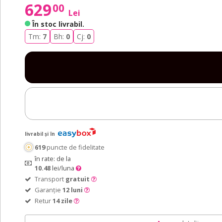
629
00
Lei
În stoc livrabil
.
Tm:
7
Bh:
0
Cj:
0
livrabil și în
619
puncte de fidelitate
în rate: de la
10.48
lei/luna
Transport
gratuit
Garanție
12 luni
Retur
14 zile