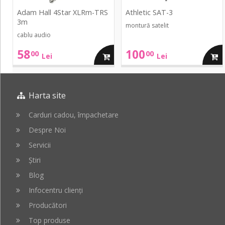
Adam Hall 4Star XLRm-TRS
Athletic SAT-3
3m
montură satelit
cablu audio
58
100
00
00
adauga
adau
Lei
Lei
in
in
Harta site
cos
cos
Carduri cadou, împachetare
Despre Noi
Servicii
Știri
Blog
Infocentru clienți
Producători
Top produse