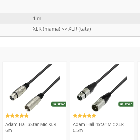
1 m
XLR (mama) <> XLR (tata)
3Star
4Star
3
Mic
Mic
M
XLR
XLR
X
6m
0.5m
0
în stoc
în stoc
Adam Hall 3Star Mic XLR
Adam Hall 4Star Mic XLR
6m
0.5m