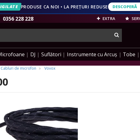
IGILATE
PRODUSE CA NOI • LA PREȚURI REDUSE
DESCOPERĂ
DESCOPERĂ
VEZI OFERT
0356 228 228
EXTRA
SERV
cauta
Microfoane
DJ
Suflători
Instrumente cu Arcuș
Tobe
Cabluri de microfon
Vovox
00