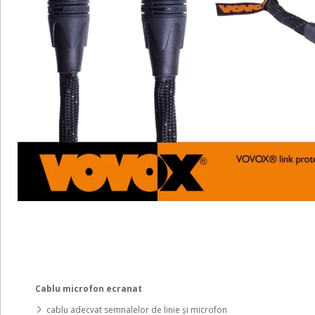
Cablu microfon ecranat
cablu adecvat semnalelor de linie și microfon