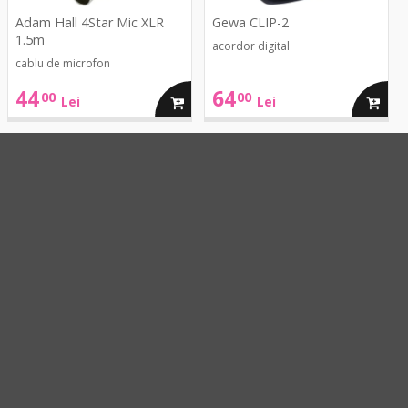
Adam Hall 4Star Mic XLR
Gewa CLIP-2
1.5m
acordor digital
cablu de microfon
44
64
00
00
ga
adauga
adaug
Lei
Lei
in
in
cos
cos