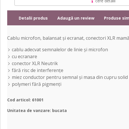
cere detalii
Detalii produs
Adaugă un review
Produse sim
Cablu microfon, balansat și ecranat, conectori XLR mamă
cablu adecvat semnalelor de linie și microfon
cu ecranare
conector XLR Neutrik
fără risc de interferențe
miez conductor pentru semnal și masa din cupru solid 
polymeri fără pigmenți
Cod articol: 61001
Unitatea de vanzare: bucata