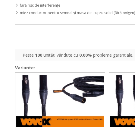
fără risc de interferențe
miez conductor pentru semnal și masa din cupru solid (fără oxigen)
Peste
100
unități vândute cu
0.00%
probleme garanțiale.
Variante:
Link
Link
Link
Link
Protect
Protect
Protect
Protect
S
S
S
S
XLR
XLR
XLR
XLR
200
350
200
350