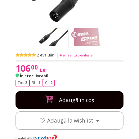
|
2 evaluări
scrie și tu o evaluare
106
00
Lei
În stoc livrabil
.
Tm:
3
Bh:
1
Cj:
2
Adaugă în coș
Adaugă la wishlist
livrabil și în