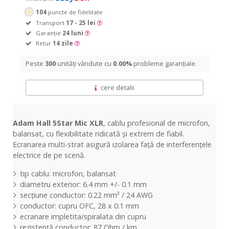
104
puncte de fidelitate
Transport
17 - 25 lei
Garanție
24 luni
Retur
14 zile
Peste
300
unități vândute cu
0.00%
probleme garanțiale.
cere detalii
Adam Hall 5Star Mic XLR
, cablu profesional de microfon,
balansat, cu flexibilitate ridicată și extrem de fiabil.
Ecranarea multi-strat asigură izolarea față de interferențele
electrice de pe scenă.
tip cablu: microfon, balansat
diametru exterior: 6.4 mm +/- 0.1 mm
secțiune conductor: 0.22 mm² / 24 AWG
conductor: cupru OFC, 28 x 0.1 mm
ecranare impletita/spiralata din cupru
rezistență conductor: 87 Ohm / km