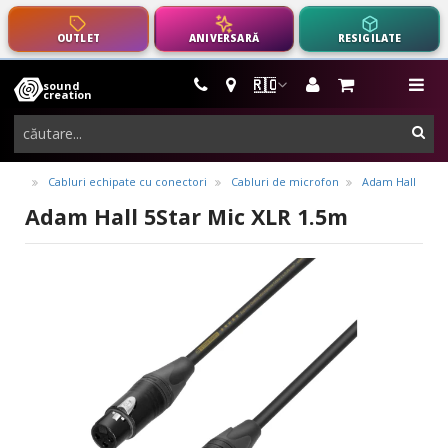
OUTLET
ANIVERSARĂ
RESIGILATE
🇷🇴
sound
instrumente
me
creation
muzicale,
cau
echipamente
pro-
Cabluri echipate cu conectori
Cabluri de microfon
Adam Hall
audio
Adam Hall 5Star Mic XLR 1.5m