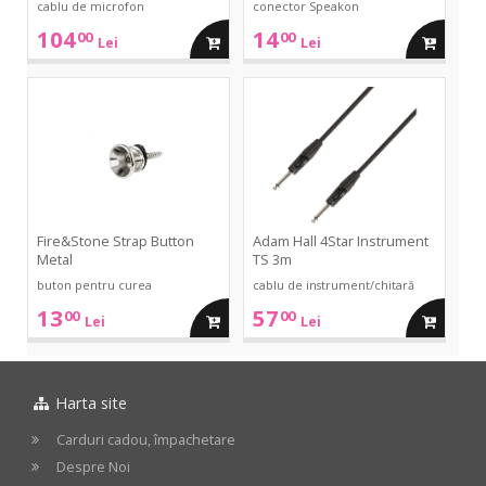
cablu de microfon
conector Speakon
104
14
00
00
adauga
adauga
Lei
Lei
in
in
Strap
4Star
Button
Instrument
Metal
TS
cos
cos
3m
Fire&Stone Strap Button
Adam Hall 4Star Instrument
Metal
TS 3m
buton pentru curea
cablu de instrument/chitară
13
57
00
00
adauga
adauga
Lei
Lei
in
in
Harta site
cos
cos
Carduri cadou, împachetare
Despre Noi