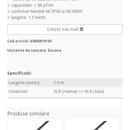
capacitate: < 68 pF/m
conectori Neutrik NC3FXX și NC3MXX
lungime: 1.5 metri
Citește mai mult
Cod articol: K5MMF0150
Unitatea de vanzare: bucata
Specificații:
Lungime (metri):
1.5 m
Conectori:
XLR (mama) <> XLR (tata)
Produse similare
3Star
4Star
3St
Mic
Mic
Mic