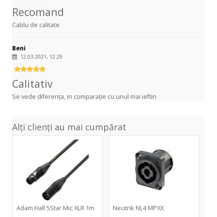
Recomand
Cablu de calitate
Beni
12.03.2021, 12:29
Calitativ
Se vede diferența, in comparație cu unul mai ieftin
Alți clienți au mai cumpărat
5Star
NL4
Mic
MPXX
XLR
1m
Adam Hall 5Star Mic XLR 1m
Neutrik NL4 MPXX