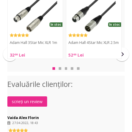
XLR
XLR
XLR
1m
2.5m
6m
în stoc
în stoc
Adam Hall 3Star Mic XLR 1m
Adam Hall 4Star Mic XLR 2.5m
Ad
Adam
Adam
Ad
32
Lei
52
Lei
49
00
00
Hall
Hall
Hall
3Star
4Star
3St
Mic
Mic
Mic
XLR
XLR
XLR
Evaluările clienţilor:
1m
2.5m
6m
scrieți un review
Vaida Alex Florin
27.04.2022, 18:43