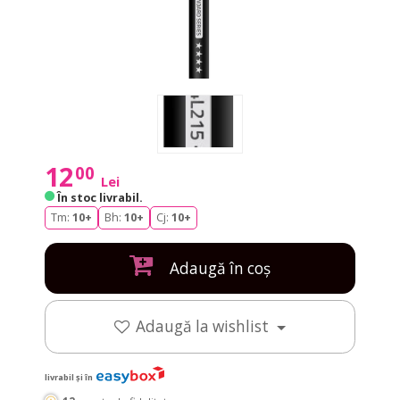
12
00
Lei
În stoc livrabil
.
Tm:
10+
Bh:
10+
Cj:
10+
Adaugă în coș
Adaugă la wishlist
livrabil și în