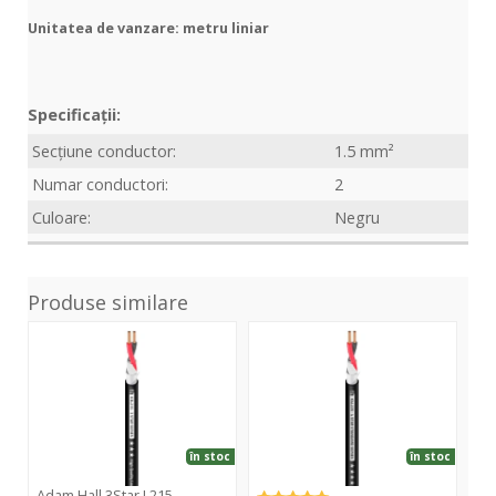
Unitatea de vanzare: metru liniar
Specificații:
Secțiune conductor:
1.5 mm²
Numar conductori:
2
Culoare:
Negru
Produse similare
3Star
4Star
5St
L215
L
L24
225
Black
în stoc
în stoc
Adam Hall 3Star L215
Ad