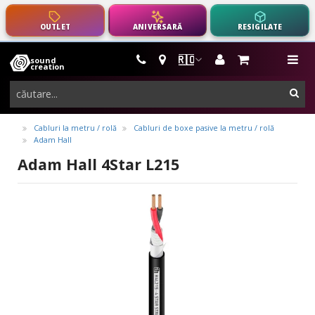
OUTLET
ANIVERSARĂ
RESIGILATE
🇷🇴
sound
instrumente
me
creation
muzicale,
cau
echipamente
pro-
Cabluri la metru / rolă
Cabluri de boxe pasive la metru / rolă
Adam Hall
audio
Adam Hall 4Star L215