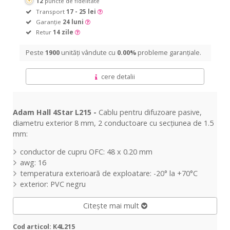
12
puncte de fidelitate
Transport
17 - 25 lei
Garanție
24 luni
Retur
14 zile
Peste
1900
unități vândute cu
0.00%
probleme garanțiale.
cere detalii
Adam Hall 4Star L215 -
Cablu pentru difuzoare pasive,
diametru exterior 8 mm, 2 conductoare cu secțiunea de 1.5
mm:
conductor de cupru OFC: 48 x 0.20 mm
awg: 16
temperatura exterioară de exploatare: -20° la +70°C
exterior: PVC negru
Citește mai mult
Cod articol: K4L215