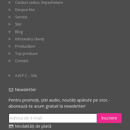
Carduri cadou, împachetare
Despre Noi
Servicii
Știri
Blog
Infocentru clienți
Producători
Top produse
Contact
A.N.P.C. - SAL
Newsletter
Pentru promoții, știri audio, noutăți apărute pe stoc -
abonează-te acum gratuit la newsletter!
înscriere
Modalități de plată