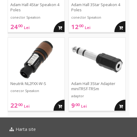
Adam Hall 4Star Speakon 4
Adam Hall 3Star Speakon 4
Poles
Poles
conector Speakon
conector Speakon
24
12
00
00
adauga
adauga
Lei
Lei
in
in
NL2FXX-
3Star
W-
Adapter
S
miniTRSf-
cos
cos
TRSm
Neutrik NL2FXX-W-S
Adam Hall 3Star Adapter
miniTRSf-TRSm
conecor Speakon
adaptor
22
9
00
00
adauga
adauga
Lei
Lei
in
in
Harta site
cos
cos