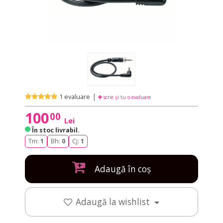
|
1 evaluare
scrie și tu o evaluare
100
00
Lei
În stoc livrabil
.
Tm:
1
Bh:
0
Cj:
1
Adaugă în coș
Adaugă la wishlist