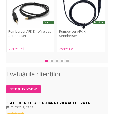
Wireless
Sennheiser
GC
Sennheiser
în stoc
în stoc
Rumberger AFK-K1 Wireless
Rumberger AFK-X
LD
Sennheiser
Sennheiser
LD
Rumberger
Rumberger
Sys
291
Lei
291
Lei
44
00
00
AFK-
AFK-
WS
K1
X
100
Wireless
Sennheiser
GC
Sennheiser
Evaluările clienţilor:
scrieți un review
PFA BUDES NICOLAI PERSOANA FIZICA AUTORIZATA
02.05.2019, 17:16