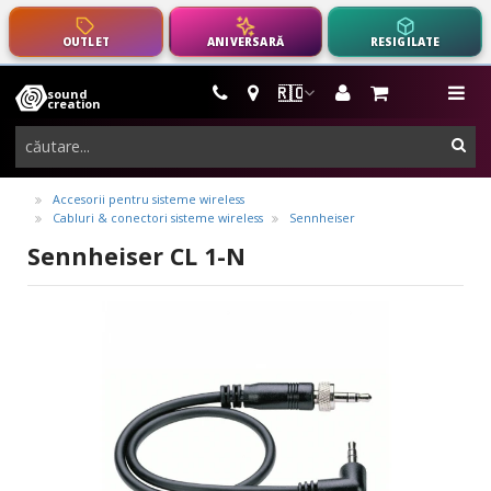
OUTLET
ANIVERSARĂ
RESIGILATE
🇷🇴
sound
instrumente
me
creation
muzicale,
cau
echipamente
pro-
Accesorii pentru sisteme wireless
Cabluri & conectori sisteme wireless
Sennheiser
audio
Sennheiser CL 1-N