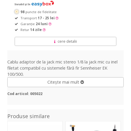
livrabil și în
98
puncte de fidelitate
Transport
17 - 25 lei
Garanție
24 luni
Retur
14 zile
cere detalii
Cablu adaptor de la jack mic stereo 1/8 la jack mic cu inel
filetat compatibil cu sistemele fără fir Sennheiser EK
100/500.
Citește mai mult
Cod articol: 005022
Produse similare
AFK-
AFK-
WS
K1
X
100