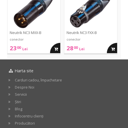
B
B
cos
cos
Neutrik NC3 MXX-B
Neutrik NC3 FXX-B
conector
conector
23
28
00
00
adauga
adauga
Lei
Lei
in
in
Harta site
cos
cos
Carduri cadou, împachetare
Despre Noi
Servicii
Știri
Blog
Infocentru clienți
Producători