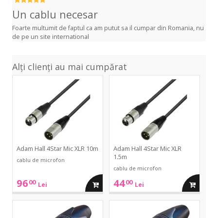
Un cablu necesar
Foarte multumit de faptul ca am putut sa il cumpar din Romania, nu
de pe un site international
Alți clienți au mai cumpărat
4Star
4Star
Mic
Mic
XLR
XLR
10m
1.5m
Adam Hall 4Star Mic XLR 10m
Adam Hall 4Star Mic XLR
1.5m
cablu de microfon
cablu de microfon
96
44
00
00
adauga
adauga
Lei
Lei
in
in
NC3
NC3
MXX-
FXX-