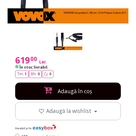
619
00
Lei
În stoc livrabil
.
Tm:
1
Bh:
0
Cj:
0
Adaugă în coș
Adaugă la wishlist
livrabil și în