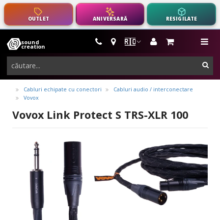
OUTLET
ANIVERSARĂ
RESIGILATE
🇷🇴
sound
instrumente
me
creation
muzicale,
cau
echipamente
pro-
Cabluri echipate cu conectori
Cabluri audio / interconectare
Vovox
audio
Vovox Link Protect S TRS-XLR 100