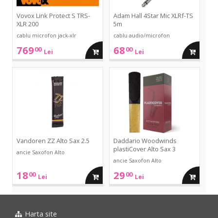
Vovox Link Protect S TRS-
Adam Hall 4Star Mic XLRf-TS
XLR 200
5m
cablu microfon jack-xlr
cablu audio/microfon
769
68
00
00
adauga
adauga
Lei
Lei
in
in
ZZ
plastiCover
Alto
Alto
Sax
Sax
cos
cos
2.5
3
Vandoren ZZ Alto Sax 2.5
Daddario Woodwinds
plastiCover Alto Sax 3
ancie Saxofon Alto
ancie Saxofon Alto
18
29
00
00
adauga
adauga
Lei
Lei
in
in
Harta site