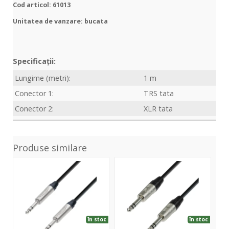
Cod articol: 61013
Unitatea de vanzare: bucata
Specificații:
Lungime (metri):
1 m
Conector 1:
TRS tata
Conector 2:
XLR tata
Produse similare
5Star
4Star
3St
TRS-
TRS-
TM
TRS
TRS
6m
5m
1.5m
în stoc
în stoc