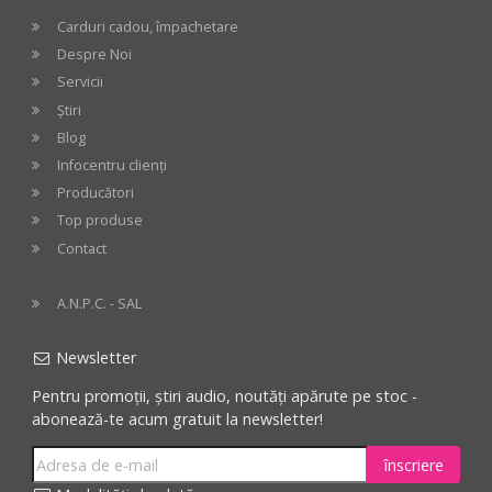
cos
cos
Carduri cadou, împachetare
Despre Noi
Servicii
Știri
Blog
Infocentru clienți
Producători
Top produse
Contact
A.N.P.C. - SAL
Newsletter
Pentru promoții, știri audio, noutăți apărute pe stoc -
abonează-te acum gratuit la newsletter!
înscriere