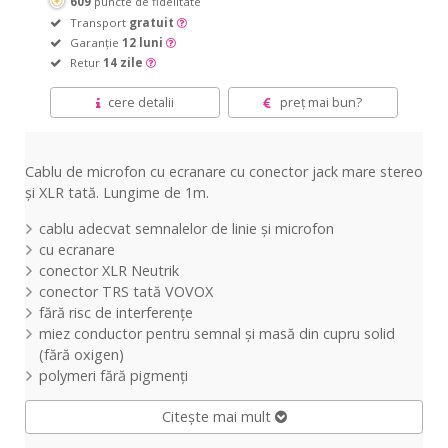
609
puncte de fidelitate
Transport
gratuit
Garanție
12 luni
Retur
14 zile
cere detalii
preț mai bun?
Cablu de microfon cu ecranare cu conector jack
mare
stereo
și
XLR
tată
. Lungime de 1m.
cablu adecvat semnalelor de linie
și
microfon
cu ecranare
conector XLR Neutrik
conector TRS
tată
VOVOX
fără
risc de
interferențe
miez conductor pentru semnal
și
masă
din
cupru solid
(
fără
oxigen)
polymeri
fără
pigmenți
Citește mai mult