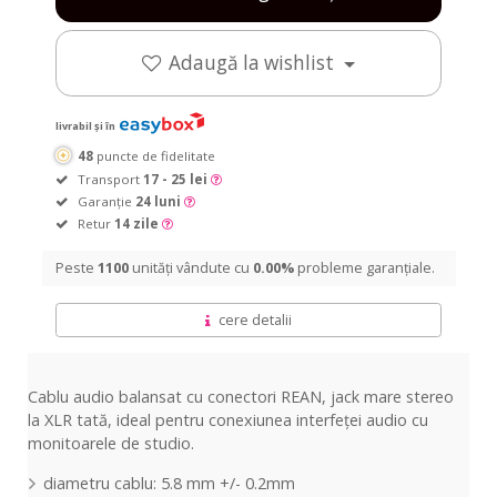
Adaugă la wishlist
livrabil și în
48
puncte de fidelitate
Transport
17 - 25 lei
Garanție
24 luni
Retur
14 zile
Peste
1100
unități vândute cu
0.00%
probleme garanțiale.
cere detalii
Cablu audio balansat cu conectori REAN, jack
mare
stereo
la
XLR
tată
, ideal pentru conexiunea
interfeței
audio cu
monitoarele de studio.
diametru cablu: 5.8 mm +/- 0.2mm