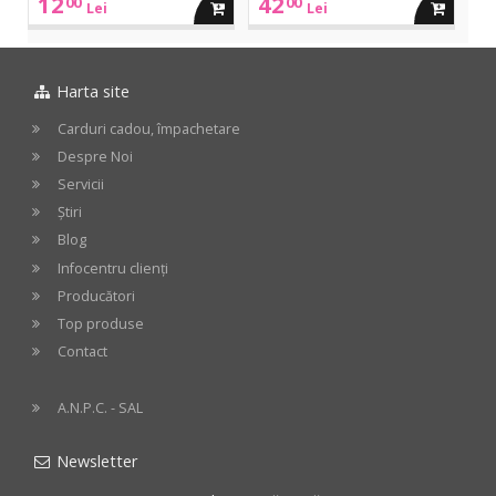
12
42
00
00
adauga
adauga
Lei
Lei
in
in
Harta site
cos
cos
Carduri cadou, împachetare
Despre Noi
Servicii
Știri
Blog
Infocentru clienți
Producători
Top produse
Contact
A.N.P.C. - SAL
Newsletter