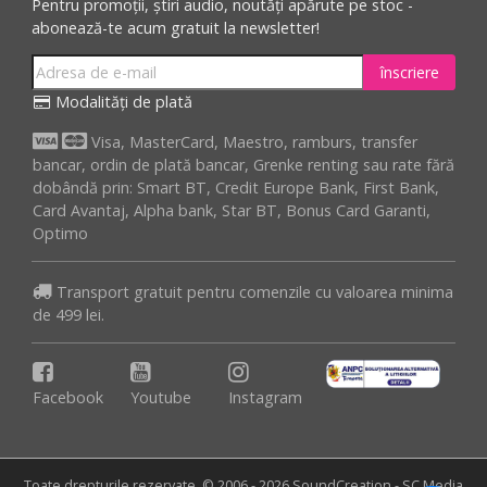
Pentru promoții, știri audio, noutăți apărute pe stoc -
abonează-te acum gratuit la newsletter!
înscriere
Modalități de plată
Visa, MasterCard, Maestro, ramburs, transfer
bancar, ordin de plată bancar, Grenke renting sau rate fără
dobândă prin: Smart BT, Credit Europe Bank, First Bank,
Card Avantaj, Alpha bank, Star BT, Bonus Card Garanti,
Optimo
Transport gratuit pentru comenzile cu valoarea minima
de 499 lei.
Facebook
Youtube
Instagram
Toate drepturile rezervate. © 2006 - 2026 SoundCreation - SC Media