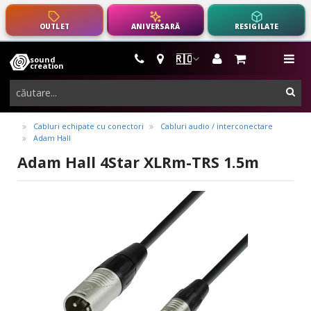
OUTLET
ANIVERSARĂ
RESIGILATE
🇷🇴
sound
instrumente
me
creation
muzicale,
cau
echipamente
pro-
Cabluri echipate cu conectori
Cabluri audio / interconectare
Adam Hall
audio
Adam Hall 4Star XLRm-TRS 1.5m