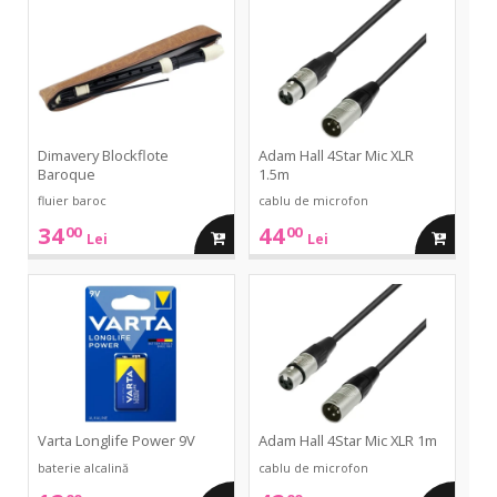
Blockflote
4Star
Baroque
Mic
XLR
1.5m
Dimavery Blockflote
Adam Hall 4Star Mic XLR
Baroque
1.5m
fluier baroc
cablu de microfon
34
44
00
00
adauga
adauga
Lei
Lei
in
in
Longlife
4Star
Power
Mic
9V
XLR
cos
cos
1m
Varta Longlife Power 9V
Adam Hall 4Star Mic XLR 1m
baterie alcalină
cablu de microfon