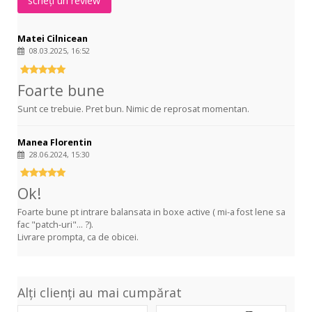
scrieți un review
Matei Cilnicean
08.03.2025, 16:52
Foarte bune
Sunt ce trebuie. Pret bun. Nimic de reprosat momentan.
Manea Florentin
28.06.2024, 15:30
Ok!
Foarte bune pt intrare balansata in boxe active ( mi-a fost lene sa
fac "patch-uri"... ?).
Livrare prompta, ca de obicei.
Alți clienți au mai cumpărat