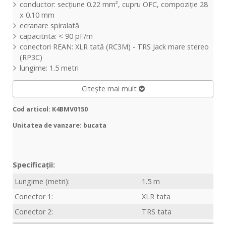
conductor:
secțiune
0.22 mm², cupru OFC,
compoziție
28
x 0.10 mm
ecranare
spiralată
capacitnta: < 90 pF/m
conectori REAN: XLR
tată
(RC3M) - TRS Jack
mare
stereo
(RP3C)
lungime: 1.5 metri
Citește mai mult
Cod articol: K4BMV0150
Unitatea de vanzare: bucata
Specificații:
Lungime (metri):
1.5 m
Conector 1:
XLR tata
Conector 2:
TRS tata