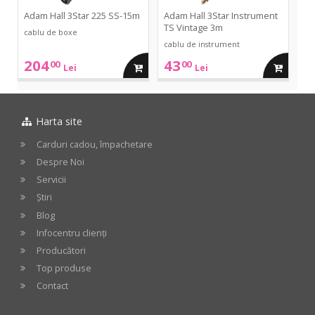
Adam Hall 3Star 225 SS-15m
Adam Hall 3Star Instrument
TS Vintage 3m
cablu de boxe
cablu de instrument
204
43
00
00
adauga
adauga
Lei
Lei
in
in
Harta site
cos
cos
Carduri cadou, împachetare
Despre Noi
Servicii
Știri
Blog
Infocentru clienți
Producători
Top produse
Contact