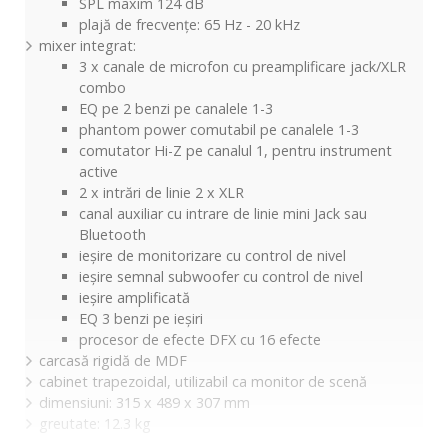
SPL maxim 124 dB
plajă de frecvențe: 65 Hz - 20 kHz
mixer integrat:
3 x canale de microfon cu preamplificare jack/XLR
combo
EQ pe 2 benzi pe canalele 1-3
phantom power comutabil pe canalele 1-3
comutator Hi-Z pe canalul 1, pentru instrument
active
2 x intrări de linie 2 x XLR
canal auxiliar cu intrare de linie mini Jack sau
Bluetooth
ieșire de monitorizare cu control de nivel
ieșire semnal subwoofer cu control de nivel
ieșire amplificată
EQ 3 benzi pe ieșiri
procesor de efecte DFX cu 16 efecte
carcasă rigidă de MDF
cabinet trapezoidal, utilizabil ca monitor de scenă
dimensiuni: 315 x 489 x 307 mm
greutate: 12.3 kg