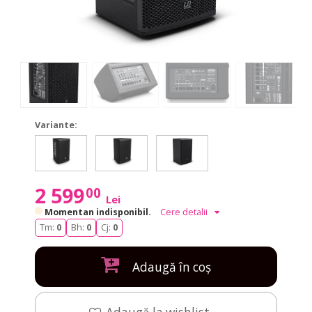
Variante:
MIX
MIX
MIX
MIX
MIX
MIX
6A
6
10
6A
6
10
G3
G3
G3
G3
G3
G3
2 599
00
Lei
Momentan indisponibil.
Cere detalii
Tm:
0
Bh:
0
Cj:
0
Adaugă în coș