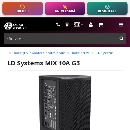
OUTLET
ANIVERSARĂ
RESIGILATE
🇷🇴
sound
instrumente
me
creation
muzicale,
cau
echipamente
pro-
Boxe și Subwoofere profesionale
Boxe active
LD Systems
audio
LD Systems MIX 10A G3