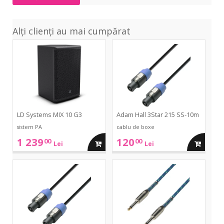
Alți clienți au mai cumpărat
MIX
3Star
10
215
G3
SS-
10m
LD Systems MIX 10 G3
Adam Hall 3Star 215 SS-10m
sistem PA
cablu de boxe
1 239
120
00
00
adauga
adauga
Lei
Lei
in
in
3Star
3Star
225
Instrument
SS-
TS
cos
cos
15m
Vintage
3m