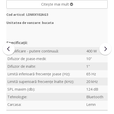
Citește mai mult
Cod articol: LDMIX102AG3
Unitatea de vanzare: bucata
Specificații:
Amplificare - putere continuuă:
400 W
Difuzor de joase-medii:
10"
Difuzor de inalte:
1"
Limită inferioară frecvențe joase (Hz):
65 Hz
Limită superioară frecvențe înalte (kHz):
20 kHz
SPL maxim (db):
124 dB
Tehnologie:
Bluetooth
Carcasa:
Lemn