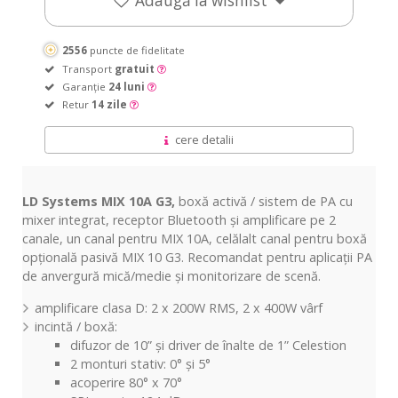
Adaugă la wishlist
2556
puncte de fidelitate
Transport
gratuit
Garanție
24 luni
Retur
14 zile
cere detalii
LD Systems MIX 10A G3,
boxă activă / sistem de PA cu
mixer integrat, receptor Bluetooth și amplificare pe 2
canale, un canal pentru MIX 10A, celălalt canal pentru boxă
opțională pasivă MIX 10 G3. Recomandat pentru aplicații PA
de anvergură mică/medie și monitorizare de scenă.
amplificare clasa D: 2 x 200W RMS, 2 x 400W vârf
incintă / boxă:
difuzor de 10” și driver de înalte de 1” Celestion
2 monturi stativ: 0° și 5°
acoperire 80° x 70°