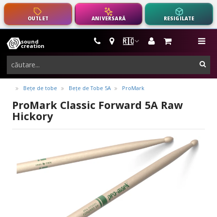
OUTLET
ANIVERSARĂ
RESIGILATE
🇷🇴
sound
instrumente
me
creation
muzicale,
cau
echipamente
pro-
Bețe de tobe
Bețe de Tobe 5A
ProMark
audio
ProMark Classic Forward 5A Raw
Hickory