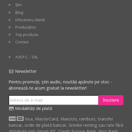
Știri
Blog
Infocentru clienți
Producători
Top produse
Contact
A.N.P.C. - SAL
Newsletter
Pentru promoții, știri audio, noutăți apărute pe stoc -
abonează-te acum gratuit la newsletter!
înscriere
Modalități de plată
Visa, MasterCard, Maestro, ramburs, transfer
bancar, ordin de plată bancar, Grenke renting sau rate fără
dobândă prin: Smart BT, Credit Europe Bank, First Bank,