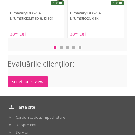
în stoc
în stoc
Dimavery DDS-5A
Dimavery DDS-5A
Drumsticks,maple, black
Drumsticks, oak
Pr
Dimavery
Dimavery
Pr
33
Lei
33
Lei
12
00
00
DDS-
DDS-
Roc
5A
5A
Map
Drumsticks,maple,
Drumsticks,
5A
black
oak
Evaluările clienţilor:
scrieți un review
Harta site
Carduri cadou, împachetare
Despre Noi
Servicii