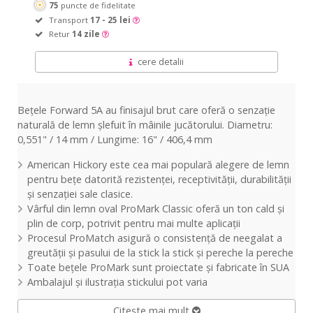
75
puncte de fidelitate
Transport
17 - 25 lei
Retur
14 zile
cere detalii
Bețele Forward 5A au finisajul brut care oferă o senzație
naturală de lemn șlefuit în mâinile jucătorului. Diametru:
0,551" / 14 mm / Lungime: 16" / 406,4 mm
American Hickory este cea mai populară alegere de lemn
pentru bețe datorită rezistenței, receptivității, durabilității
și senzației sale clasice.
Vârful din lemn oval ProMark Classic oferă un ton cald și
plin de corp, potrivit pentru mai multe aplicații
Procesul ProMatch asigură o consistență de neegalat a
greutății și pasului de la stick la stick și pereche la pereche
Toate bețele ProMark sunt proiectate și fabricate în SUA
Ambalajul și ilustrația stickului pot varia
Citește mai mult