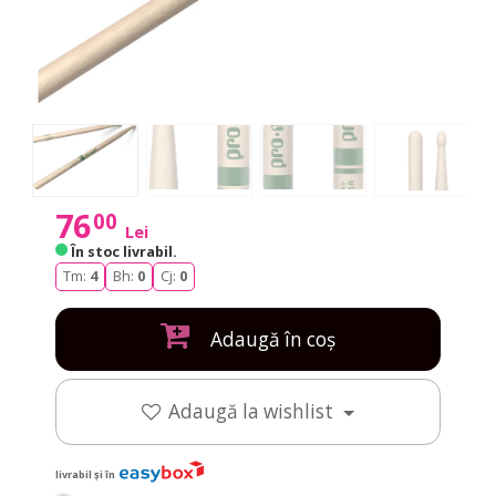
76
00
Lei
În stoc livrabil
.
Tm:
4
Bh:
0
Cj:
0
Adaugă în coș
Adaugă la wishlist
livrabil și în