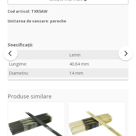
Cod articol: TXR5AW
Unitatea de vanzare: pereche
Specificații:
Vârf:
Lemn
Lungime:
40.64 mm
Diametru:
14 mm
Produse similare
DDS-
DDS-
Roc
5A
5A
Map
Drumsticks,maple,
Drumsticks,
5A
black
oak