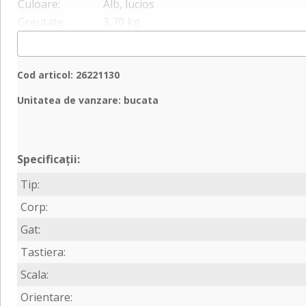
Culoare:
Alb, lucios
Greutate:
3,70 kg
Cod articol: 26221130
Unitatea de vanzare: bucata
Specificații:
Tip:
Corp:
Gat:
Tastiera:
Scala:
Orientare: