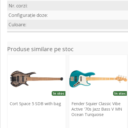
Nr. corzi:
Configurație doze:
Culoare:
Produse similare pe stoc
Space
Classic
5
Vibe
SDB
Active
with
'70s
bag
Jazz
Bass
în stoc
în stoc
V
Cort Space 5 SDB with bag
Fender Squier Classic Vibe
MN
Active '70s Jazz Bass V MN
Ocean
Ocean Turquoise
Cort
Turquoise
Space
Fender