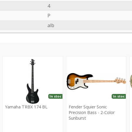
4
P
alb
TRBX
Sonic
S
174
Precision
B
BL
Bass
5
-
2-
W
Color
R
în stoc
în stoc
Sunburst
s
Yamaha TRBX 174 BL
Fender Squier Sonic
Precision Bass - 2-Color
Sunburst
Yamaha
TRBX
Fender