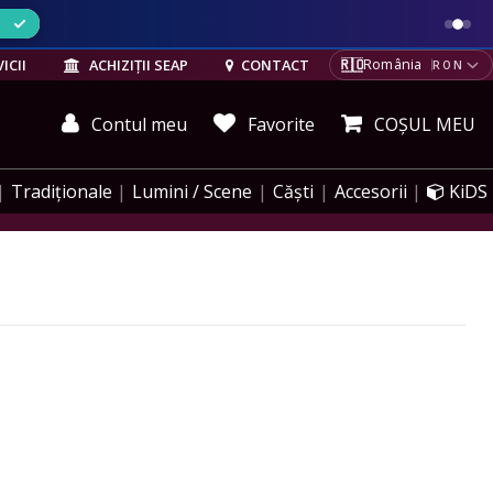
ELE
🇷🇴
ICII
ACHIZIȚII SEAP
CONTACT
România
RON
Contul meu
Favorite
COȘUL MEU
Tradiționale
Lumini / Scene
Căști
Accesorii
KiDS