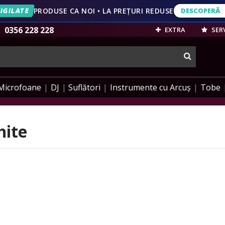
IGILATE
PRODUSE CA NOI • LA PREȚURI REDUSE
DESCOPERĂ
DESCOPERĂ
VEZI OFERT
0356 228 228
EXTRA
SERV
cauta
Microfoane
DJ
Suflători
Instrumente cu Arcuș
Tobe
hite