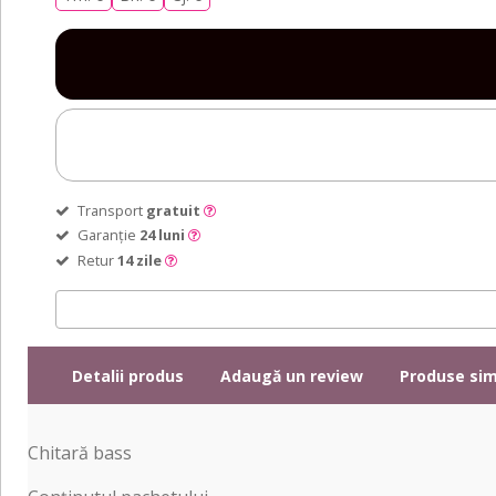
Transport
gratuit
Garanție
24 luni
Retur
14 zile
Detalii produs
Adaugă un review
Produse sim
Chitară bass