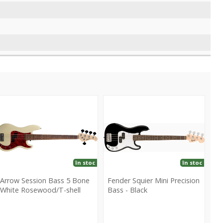
ession
Mini
ass
Precision
Bass
Bone
-
hite
Black
osewood/T-
în stoc
în stoc
hell
Arrow Session Bass 5 Bone
Fender Squier Mini Precision
White Rosewood/T-shell
Bass - Black
Arrow
Fender