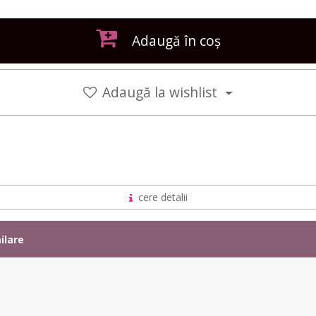
Adaugă în coș
Adaugă la wishlist
cere detalii
ilare