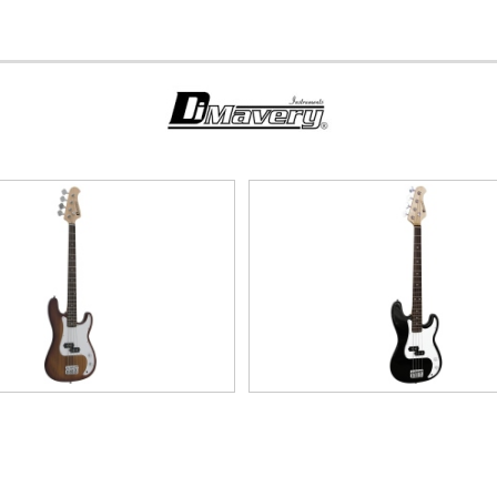
PB-
PB-
320
320
E-
E-
Bass,
Bass,
black
black