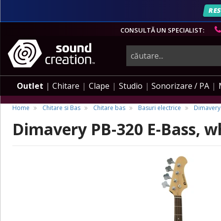
RES
CONSULTĂ UN SPECIALIST:
instrumente
muzicale,
Outlet
Chitare
Clape
Studio
Sonorizare / PA
echipamente
Home
Chitare si Bas
Chitare bas
Basuri electrice
Dimavery
Dimavery PB-320 E-Bass, w
pro-
audio