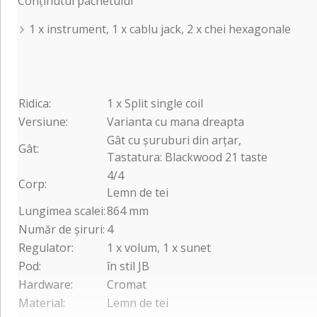
Conținutul pachetului
1 x instrument, 1 x cablu jack, 2 x chei hexagonale
Ridica:
1 x Split single coil
Versiune:
Varianta cu mana dreapta
Gât cu șuruburi din arțar,
Gât:
Tastatura: Blackwood 21 taste
4/4
Corp:
Lemn de tei
Lungimea scalei:
864 mm
Număr de șiruri:
4
Regulator:
1 x volum, 1 x sunet
Pod:
în stil JB
Hardware:
Cromat
Material:
Lemn de tei