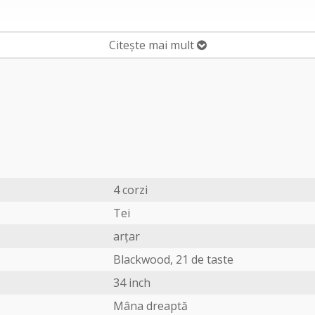
Citește mai mult
4 corzi
Tei
arțar
Blackwood, 21 de taste
34 inch
Mâna dreaptă