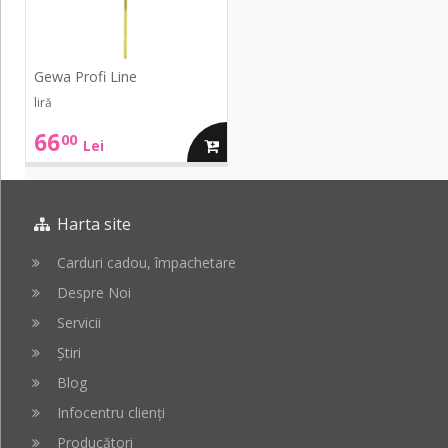
Gewa Profi Line
liră
66
00
adauga
Lei
in
Harta site
cos
Carduri cadou, împachetare
Despre Noi
Servicii
Știri
Blog
Infocentru clienți
Producători