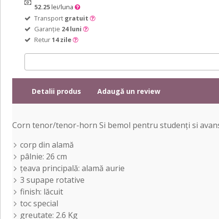
52.25
lei/luna
Transport
gratuit
Garanție
24 luni
Retur
14 zile
Detalii produs
Adaugă un review
Corn tenor/tenor-horn Si bemol pentru studenți si avans
corp din alamă
pâlnie: 26 cm
țeava principală: alamă aurie
3 supape rotative
finish: lăcuit
toc special
greutate: 2.6 Kg