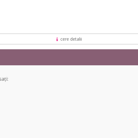
cere detalii
ați: