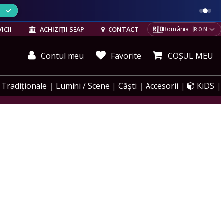
ELE
🇷🇴
ICII
ACHIZIȚII SEAP
CONTACT
România
RON
Contul meu
Favorite
COȘUL MEU
Tradiționale
Lumini / Scene
Căști
Accesorii
KiDS