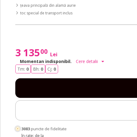
țeava principală din alamă aurie
toc special de transport inclus
3 135
00
Lei
Momentan indisponibil.
Cere detalii
Tm:
0
Bh:
0
Cj:
0
3083
puncte de fidelitate
în rate: de la