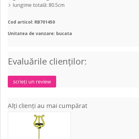
lungime totală: 80.5cm
Cod articol: RB701450
Unitatea de vanzare: bucata
Evaluările clienţilor:
scrieți un review
Alți clienți au mai cumpărat
Profi
Line