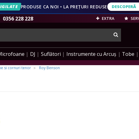
IGILATE
PRODUSE CA NOI • LA PREȚURI REDUSE
DESCOPERĂ
DESCOPERĂ
VEZI OFERT
0356 228 228
EXTRA
SERV
cauta
Microfoane
DJ
Suflători
Instrumente cu Arcuș
Tobe
e si cornuri tenor
Roy Benson