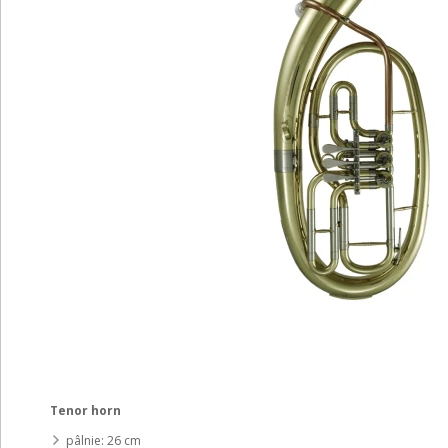
Tenor horn
pâlnie: 26 cm