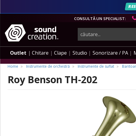
RES
CONSULTĂ UN SPECIALIST:
instrumente
muzicale,
Outlet
Chitare
Clape
Studio
Sonorizare / PA
echipamente
Home
Instrumente de orchestră
Instrumente de suflat
Baritoan
Roy Benson TH-202
pro-
audio