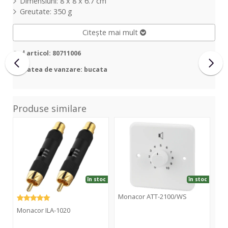
Dimensiuni: 8 x 8 x 6.7 cm
Greutate: 350 g
Citește mai mult
Cod articol: 80711006
Unitatea de vanzare: bucata
Produse similare
ILA-
ATT-
ATT
1020
2100/WS
306
în stoc
în stoc
Monacor ATT-2100/WS
Mo
Monacor ILA-1020
Monacor
Mo
ATT-
AT