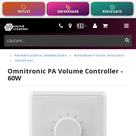
OUTLET
ANIVERSARĂ
RESIGILATE
🇷🇴
sound
instrumente
me
creation
muzicale,
cau
echipamente
pro-
Adresare publica, instalații audio
Atenuatoare volum, selectoare
Omnitronic
audio
Omnitronic PA Volume Controller -
60W