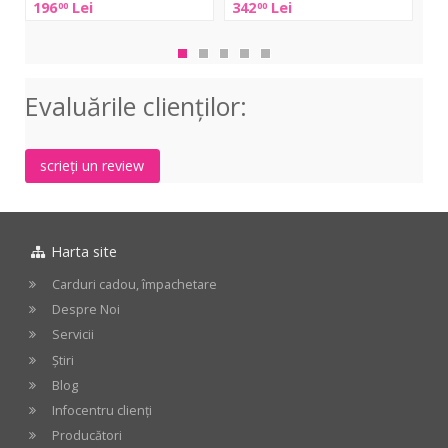
Monacor
196
Lei
342
Lei
13
00
00
2100/WS
306
ILA-
1020
Evaluările clienţilor:
scrieți un review
Harta site
Carduri cadou, împachetare
Despre Noi
Servicii
Știri
Blog
Infocentru clienți
Producători