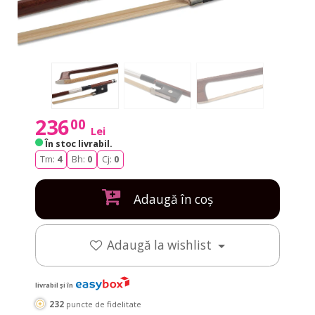
236
00
Lei
În stoc livrabil
.
Tm:
4
Bh:
0
Cj:
0
Adaugă în coș
Adaugă la wishlist
livrabil și în
232
puncte de fidelitate