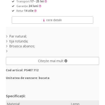
Transport
17 - 25 lei
Garanție
24 luni
Retur
14 zile
cere detalii
Par natural;
tija rotunda;
Broasca abanos;
Citește mai mult
Cod articol: PS407.112
Unitatea de vanzare: bucata
Specificații:
Material:
Lemn