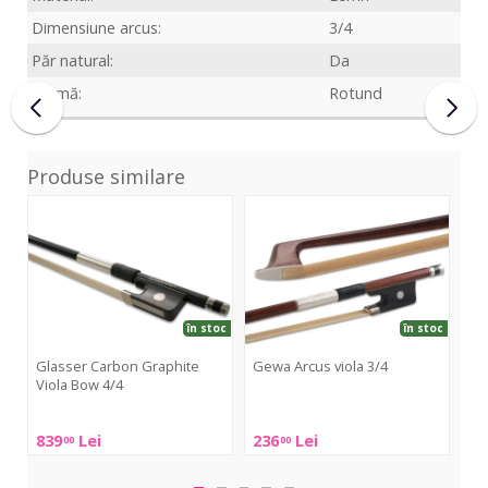
Dimensiune arcus:
3/4
Păr natural:
Da
Formă:
Rotund
Produse similare
Carbon
Arcus
Viol
Graphite
viola
Stu
Viola
3/4
3/4
Bow
Bras
4/4
în stoc
în stoc
Glasser Carbon Graphite
Gewa Arcus viola 3/4
Ge
Viola Bow 4/4
Bra
Gewa
Glasser
Ge
Arcus
839
Lei
236
Lei
21
00
00
Carbon
Vio
viola
Graphite
Stu
3/4