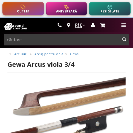
OUTLET
ANIVERSARĂ
RESIGILATE
🇷🇴
sound
instrumente
me
creation
muzicale,
cau
echipamente
pro-
Arcusuri
Arcuș pentru violă
Gewa
audio
Gewa Arcus viola 3/4