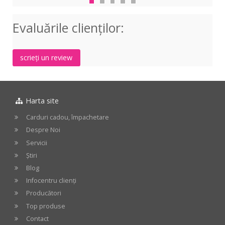
Viola
3/4
Bow
Bras
Evaluările clienţilor:
4/4
scrieți un review
Harta site
Carduri cadou, împachetare
Despre Noi
Servicii
Știri
Blog
Infocentru clienți
Producători
Top produse
Contact