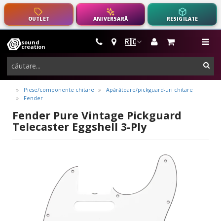
OUTLET
ANIVERSARĂ
RESIGILATE
🇷🇴
sound
instrumente
me
creation
muzicale,
cau
echipamente
pro-
Piese/componente chitare
Apărătoare/pickguard-uri chitare
Fender
audio
Fender Pure Vintage Pickguard
Telecaster Eggshell 3-Ply