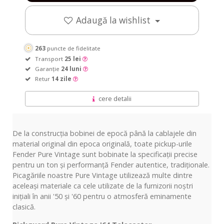
Adaugă la wishlist
263
puncte de fidelitate
Transport
25 lei
Garanție
24 luni
Retur
14 zile
cere detalii
De la construcția bobinei de epocă până la cablajele din
material original din epoca originală, toate pickup-urile
Fender Pure Vintage sunt bobinate la specificații precise
pentru un ton și performanță Fender autentice, tradiționale.
Picagăriile noastre Pure Vintage utilizează multe dintre
aceleași materiale ca cele utilizate de la furnizorii noștri
inițiali în anii '50 și '60 pentru o atmosferă eminamente
clasică.