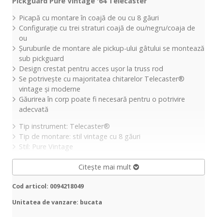
Pickguard Pure Vintage '64 Telecaster
Picapă cu montare în coajă de ou cu 8 găuri
Configurație cu trei straturi coajă de ou/negru/coaja de
ou
Șuruburile de montare ale pickup-ului gâtului se montează
sub pickguard
Design crestat pentru acces ușor la truss rod
Se potrivește cu majoritatea chitarelor Telecaster®
vintage și moderne
Găurirea în corp poate fi necesară pentru o potrivire
adecvată
Tip instrument: Telecaster®
Tip de montare: stil vintage cu 8 găuri
Stil: Pure Vintage
Citește mai mult
Cod articol: 0094218049
Unitatea de vanzare: bucata