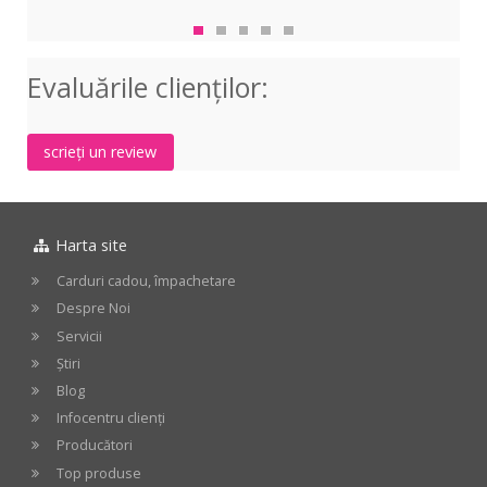
placa
Negru
Str
plastic
0,75
alb,
negru,
mm
3
Evaluările clienţilor:
3
stra
straturi
scrieți un review
Harta site
Carduri cadou, împachetare
Despre Noi
Servicii
Știri
Blog
Infocentru clienți
Producători
Top produse