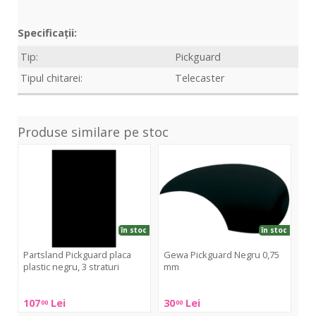
Specificații:
Tip:
Pickguard
Tipul chitarei:
Telecaster
Produse similare pe stoc
Pickguard
Pickguard
Pic
placa
Negru
Str
plastic
0,75
alb,
negru,
mm
3
3
stra
straturi
în stoc
în stoc
Partsland Pickguard placa
Gewa Pickguard Negru 0,75
Pa
plastic negru, 3 straturi
mm
Str
Partsland
Gewa
Par
107
Lei
30
Lei
67
00
00
Pickguard
Pickguard
Pic