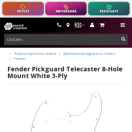
OUTLET
ANIVERSARĂ
RESIGILATE
🇷🇴
sound
instrumente
me
creation
muzicale,
cau
echipamente
pro-
Piese/componente chitare
Apărătoare/pickguard-uri chitare
Fender
audio
Fender Pickguard Telecaster 8-Hole
Mount White 3-Ply