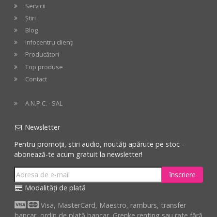
Servicii
Știri
Blog
Infocentru clienți
Producători
Top produse
Contact
A.N.P.C. - SAL
Newsletter
Pentru promoții, știri audio, noutăți apărute pe stoc -
abonează-te acum gratuit la newsletter!
înscriere
Modalități de plată
Visa, MasterCard, Maestro, ramburs, transfer
bancar, ordin de plată bancar, Grenke renting sau rate fără