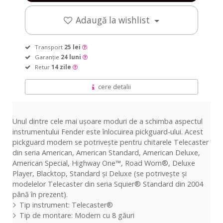
Adaugă la wishlist
Transport
25 lei
Garanție
24 luni
Retur
14 zile
cere detalii
Unul dintre cele mai ușoare moduri de a schimba aspectul
instrumentului Fender este înlocuirea pickguard-ului. Acest
pickguard modern se potrivește pentru chitarele Telecaster
din seria American, American Standard, American Deluxe,
American Special, Highway One™, Road Worn®, Deluxe
Player, Blacktop, Standard și Deluxe (se potrivește și
modelelor Telecaster din seria Squier® Standard din 2004
până în prezent).
Tip instrument: Telecaster®
Tip de montare: Modern cu 8 găuri