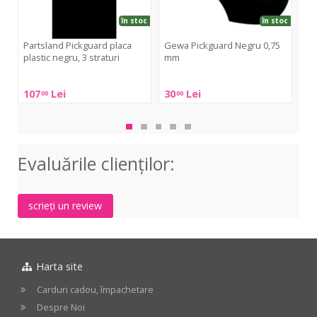
3
stra
straturi
în stoc
în stoc
Partsland Pickguard placa
Gewa Pickguard Negru 0,75
Pa
plastic negru, 3 straturi
mm
Str
Partsland
Gewa
Par
107
Lei
30
Lei
67
00
00
Pickguard
Pickguard
Pic
placa
Negru
Str
plastic
0,75
alb,
negru,
mm
3
Evaluările clienţilor:
3
stra
straturi
scrieți un review
Harta site
Carduri cadou, împachetare
Despre Noi