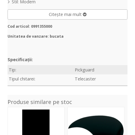
Stil: Modern
Citește mai mult
Cod articol: 0991355000
Unitatea de vanzare: bucata
Specificații:
Tip:
Pickguard
Tipul chitarei:
Telecaster
Produse similare pe stoc
Pickguard
Pickguard
Pic
placa
Negru
Str
plastic
0,75
alb,
negru,
mm
3