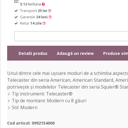
5.12
lei/luna
Transport
25 lei
Garanție
24 luni
Retur
14 zile
Detalii produs
Adaugă un review
Produse sim
Unul dintre cele mai ușoare moduri de a schimba aspectu
Telecaster din seria American, American Standard, Amer
potrivește și modelelor Telecaster din seria Squier® Sta
Tip instrument: Telecaster®
Tip de montare: Modern cu 8 găuri
Stil: Modern
Cod articol: 0992154000