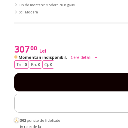
Tip de montare: Modern cu 8 găuri
Stil: Modern
307
00
Lei
Momentan indisponibil.
Cere detalii
Tm:
0
Bh:
0
Cj:
0
302
puncte de fidelitate
în rate: de la