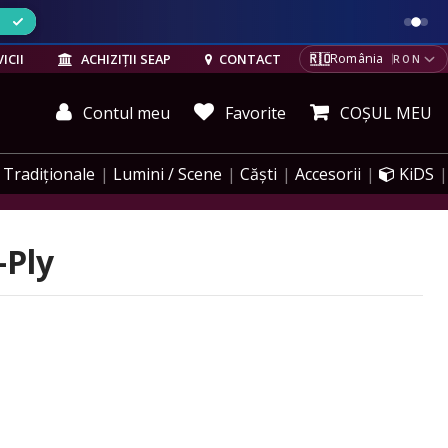
ELE
🇷🇴
ICII
ACHIZIȚII SEAP
CONTACT
România
RON
Contul meu
Favorite
COȘUL MEU
Tradiționale
Lumini / Scene
Căști
Accesorii
KiDS
-Ply