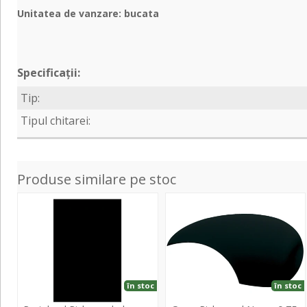
Unitatea de vanzare: bucata
Specificații:
Tip:
Tipul chitarei:
Produse similare pe stoc
Pickguard
Pickguard
placa
Negru
plastic
0,75
negru,
mm
3
straturi
în stoc
în stoc