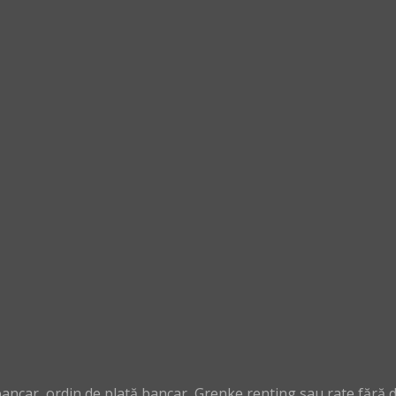
ncar, ordin de plată bancar, Grenke renting sau rate fără 