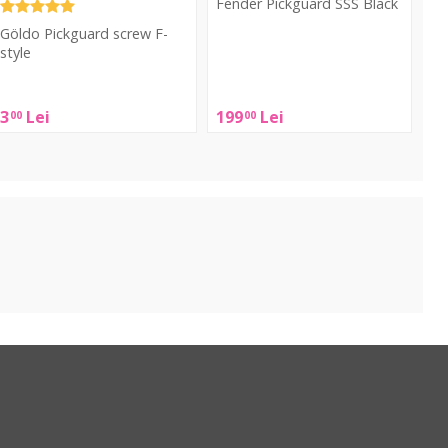
Fender Pickguard SSS Black
Göldo Pickguard screw F-
Fender
style
Pickguard
SSS
Göldo
3
Lei
199
Lei
00
00
Black
ickguard
crew
-
tyle