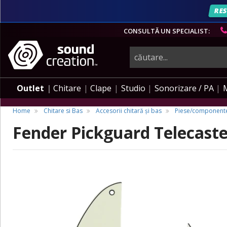
RES
CONSULTĂ UN SPECIALIST:
instrumente
muzicale,
Outlet
Chitare
Clape
Studio
Sonorizare / PA
echipamente
Home
Chitare si Bas
Accesorii chitară și bas
Piese/componente
Fender Pickguard Telecaste
pro-
audio