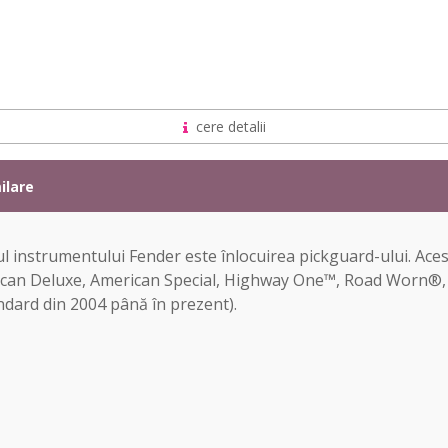
cere detalii
ilare
l instrumentului Fender este înlocuirea pickguard-ului. Ace
ican Deluxe, American Special, Highway One™, Road Worn®, D
ndard din 2004 până în prezent).