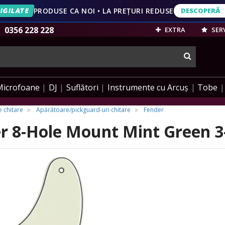
IGILATE
PRODUSE CA NOI • LA PREȚURI REDUSE
DESCOPERĂ
DESCOPERĂ
VEZI OFERT
0356 228 228
EXTRA
SERV
cauta
Microfoane
DJ
Suflători
Instrumente cu Arcuș
Tobe
 chitare
Apărătoare/pickguard-uri chitare
Fender
r 8-Hole Mount Mint Green 3