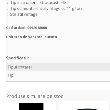
Tip instrument: Stratocaster®
Tip de montare: stil vintage cu 11 găuri
Stil: stil vintage
Cod articol: 0992018000
Unitatea de vanzare: bucata
Specificații:
Tipul chitarei:
Tip:
Produse similare pe stoc
Pickguard
Pickguard
placa
Negru