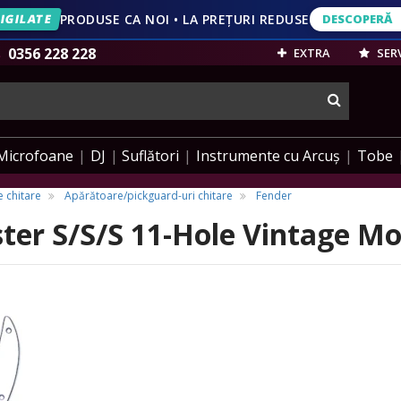
IGILATE
PRODUSE CA NOI • LA PREȚURI REDUSE
DESCOPERĂ
DESCOPERĂ
VEZI OFERT
0356 228 228
EXTRA
SERV
cauta
Microfoane
DJ
Suflători
Instrumente cu Arcuș
Tobe
 chitare
Apărătoare/pickguard-uri chitare
Fender
ster S/S/S 11-Hole Vintage M