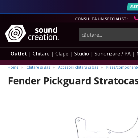
RES
CONSULTĂ UN SPECIALIST:
instrumente
muzicale,
Outlet
Chitare
Clape
Studio
Sonorizare / PA
echipamente
Home
Chitare si Bas
Accesorii chitară și bas
Piese/componente
Fender Pickguard Stratoca
pro-
audio