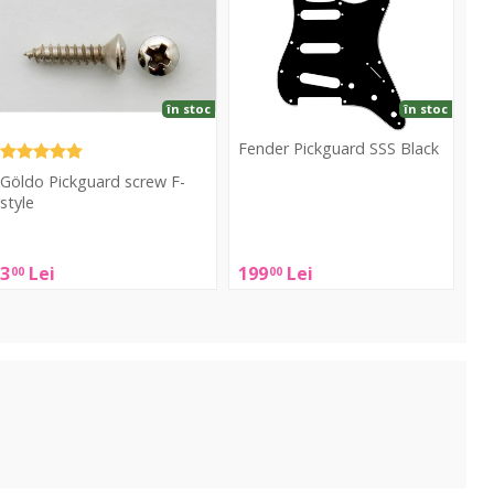
-
Black
tyle
în stoc
în stoc
Fender Pickguard SSS Black
Göldo Pickguard screw F-
Fender
style
Pickguard
SSS
Göldo
3
Lei
199
Lei
00
00
Black
ickguard
crew
-
tyle