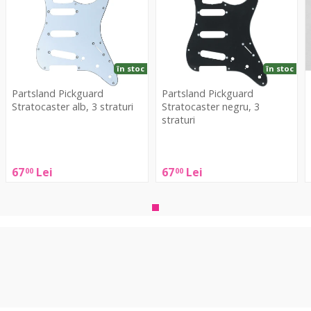
alb,
negru,
F
3
3
s
straturi
straturi
în stoc
în stoc
Partsland Pickguard
Partsland Pickguard
Stratocaster alb, 3 straturi
Stratocaster negru, 3
straturi
Partsland
Partsland
Pickguard
Pickguard
Stratocaster
67
Lei
67
Lei
00
00
P
Stratocaster
alb,
s
negru,
3
F
3
straturi
s
straturi