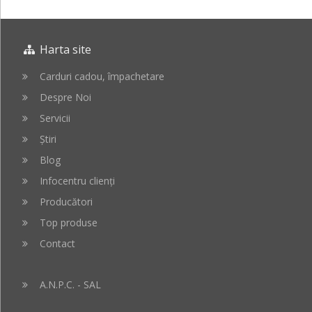
Harta site
Carduri cadou, împachetare
Despre Noi
Servicii
Știri
Blog
Infocentru clienți
Producători
Top produse
Contact
A.N.P.C. - SAL