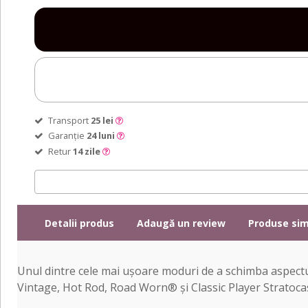
Transport
25 lei
Garanție
24 luni
Retur
14 zile
Detalii produs
Adaugă un review
Produse sim
Unul dintre cele mai ușoare moduri de a schimba aspectu
Vintage, Hot Rod, Road Worn® și Classic Player Stratocaster