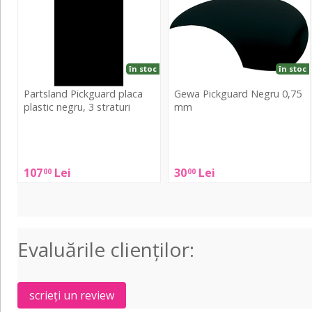
plastic
0,75
negru,
mm
3
straturi
în stoc
în stoc
Partsland Pickguard placa
Gewa Pickguard Negru 0,75
plastic negru, 3 straturi
mm
Partsland
Gewa
Pickguard
Pickguard
placa
Negru
107
Lei
30
Lei
00
00
plastic
0,75
negru,
mm
3
straturi
Evaluările clienţilor:
scrieți un review