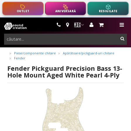
OUTLET
ANIVERSARĂ
RESIGILATE
🇷🇴
sound
instrumente
me
creation
muzicale,
cau
echipamente
pro-
Piese/componente chitare
Apărătoare/pickguard-uri chitare
Fender
audio
Fender Pickguard Precision Bass 13-
Hole Mount Aged White Pearl 4-Ply