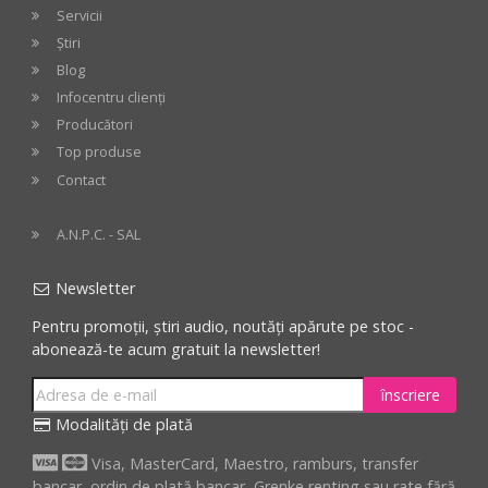
Servicii
Știri
Blog
Infocentru clienți
Producători
Top produse
Contact
A.N.P.C. - SAL
Newsletter
Pentru promoții, știri audio, noutăți apărute pe stoc -
abonează-te acum gratuit la newsletter!
înscriere
Modalități de plată
Visa, MasterCard, Maestro, ramburs, transfer
bancar, ordin de plată bancar, Grenke renting sau rate fără