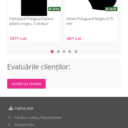
3
stra
straturi
în stoc
în stoc
Partsland Pickguard placa
Gewa Pickguard Negru 0,75
Pa
plastic negru, 3 straturi
mm
Str
Partsland
Gewa
Par
107
Lei
30
Lei
67
00
00
Pickguard
Pickguard
Pic
placa
Negru
Str
plastic
0,75
alb,
negru,
mm
3
Evaluările clienţilor:
3
stra
straturi
scrieți un review
Harta site
Carduri cadou, împachetare
Despre Noi