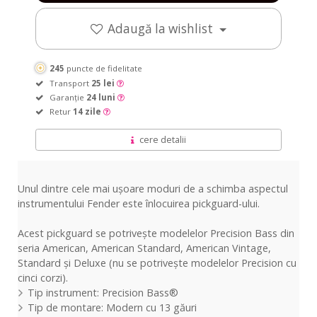
Tortoise
Tortoise
Shell
Shell
Adaugă la wishlist
4-
4-
Ply
Ply
245
puncte de fidelitate
Transport
25 lei
Garanție
24 luni
Retur
14 zile
cere detalii
Unul dintre cele mai ușoare moduri de a schimba aspectul
instrumentului Fender este înlocuirea pickguard-ului.
Acest pickguard se potrivește modelelor Precision Bass din
seria American, American Standard, American Vintage,
Standard și Deluxe (nu se potrivește modelelor Precision cu
cinci corzi).
Tip instrument: Precision Bass®
Tip de montare: Modern cu 13 găuri