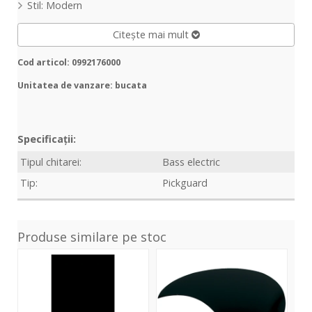
Stil: Modern
Citește mai mult
Cod articol: 0992176000
Unitatea de vanzare: bucata
Specificații:
Tipul chitarei:
Bass electric
Tip:
Pickguard
Produse similare pe stoc
Pickguard
Pickguard
Pic
placa
Negru
Str
plastic
0,75
alb,
negru,
mm
3