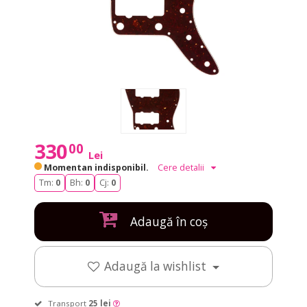
330
00
Lei
Momentan indisponibil.
Cere detalii
Tm:
0
Bh:
0
Cj:
0
Adaugă în coș
Adaugă la wishlist
Transport
25 lei