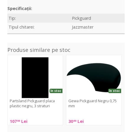
Specificații:
Tip:
Pickguard
Tipul chitarei:
Jazzmaster
Produse similare pe stoc
Pickguard
Pickguard
Pic
placa
Negru
Str
plastic
0,75
alb,
negru,
mm
3
3
stra
straturi
în stoc
în stoc
Partsland Pickguard placa
Gewa Pickguard Negru 0,75
Pa
plastic negru, 3 straturi
mm
Str
Partsland
Gewa
Par
107
Lei
30
Lei
67
00
00
Pickguard
Pickguard
Pic
placa
Negru
Str