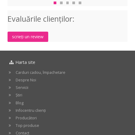
plastic
0,75
alb,
negru,
mm
3
Evaluările clienţilor:
3
stra
straturi
scrieți un review
Harta site
Carduri cadou, împachetare
Despre Noi
Servicii
Știri
Blog
Infocentru clienți
Producători
Top produse
Contact