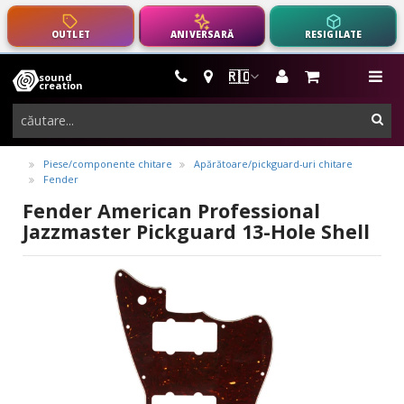
OUTLET
ANIVERSARĂ
RESIGILATE
🇷🇴
sound
instrumente
me
creation
muzicale,
cau
echipamente
pro-
Piese/componente chitare
Apărătoare/pickguard-uri chitare
Fender
audio
Fender American Professional
Jazzmaster Pickguard 13-Hole Shell