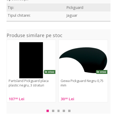
Tip:
Pickguard
Tipul chitarei:
Jaguar
Produse similare pe stoc
Pickguard
Pickguard
Pic
placa
Negru
Str
plastic
0,75
alb,
negru,
mm
3
3
stra
straturi
în stoc
în stoc
Partsland Pickguard placa
Gewa Pickguard Negru 0,75
Pa
plastic negru, 3 straturi
mm
Str
Partsland
Gewa
Par
107
Lei
30
Lei
67
00
00
Pickguard
Pickguard
Pic
placa
Negru
Str
plastic
0,75
alb,