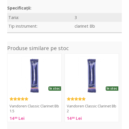
Specificații:
Taria:
3
Tip instrument:
clarinet Bb
Produse similare pe stoc
Classic
Classic
Clas
Clarinet
Clarinet
Clar
Bb
Bb
Bb
1.5
2
2.5
în stoc
în stoc
Vandoren Classic Clarinet Bb
Vandoren Classic Clarinet Bb
Va
1.5
2
2.
14
Lei
14
Lei
14
00
00
Vandoren
Vandoren
Van
Classic
Classic
Cla