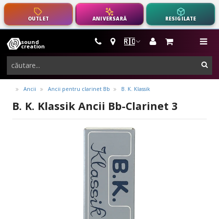
OUTLET
ANIVERSARĂ
RESIGILATE
🇷🇴
sound
instrumente
me
creation
muzicale,
cau
echipamente
pro-
Ancii
Ancii pentru clarinet Bb
B. K. Klassik
audio
B. K. Klassik Ancii Bb-Clarinet 3