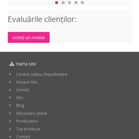
Clarinet
Clarinet
Clar
Bb
Bb
Bb
Evaluările clienţilor:
1.5
2
2.5
scrieți un review
Harta site
Carduri cadou, împachetare
Despre Noi
Servicii
Știri
Blog
Infocentru clienți
Producători
Top produse
Contact