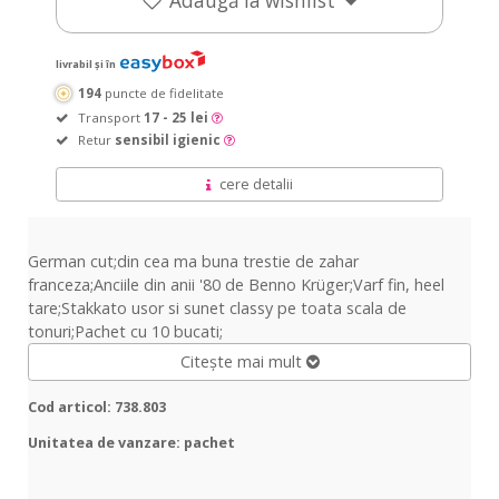
Adaugă la wishlist
livrabil și în
194
puncte de fidelitate
Transport
17 - 25 lei
Retur
sensibil igienic
cere detalii
German cut;din cea ma buna trestie de zahar
franceza;Anciile din anii '80 de Benno Krüger;Varf fin, heel
tare;Stakkato usor si sunet classy pe toata scala de
tonuri;Pachet cu 10 bucati;
Citește mai mult
Cod articol: 738.803
Unitatea de vanzare: pachet