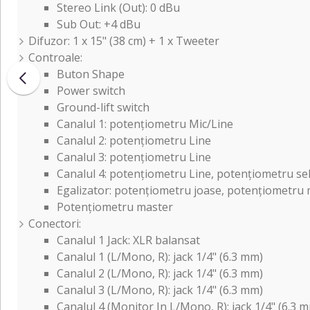
Stereo Link (Out): 0 dBu
Sub Out: +4 dBu
Difuzor: 1 x 15" (38 cm) + 1 x Tweeter
Controale:
Buton Shape
Power switch
Ground-lift switch
Canalul 1: potențiometru Mic/Line
Canalul 2: potențiometru Line
Canalul 3: potențiometru Line
Canalul 4: potențiometru Line, potențiometru sele
Egalizator: potențiometru joase, potențiometru 
Potențiometru master
Conectori:
Canalul 1 Jack: XLR balansat
Canalul 1 (L/Mono, R): jack 1/4" (6.3 mm)
Canalul 2 (L/Mono, R): jack 1/4" (6.3 mm)
Canalul 3 (L/Mono, R): jack 1/4" (6.3 mm)
Canalul 4 (Monitor In L/Mono, R): jack 1/4" (6.3 