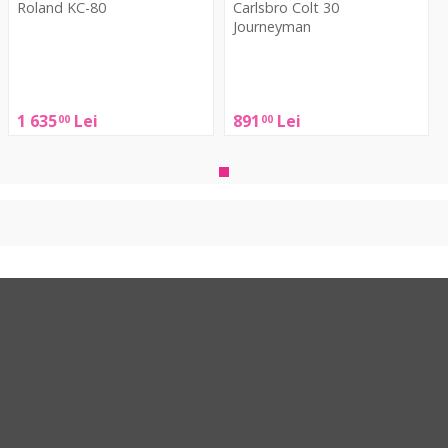
Roland KC-80
Carlsbro Colt 30
Journeyman
Roland
Carlsbro
KC-
Colt
80
30
1 635
Lei
891
Lei
00
00
Journeyman