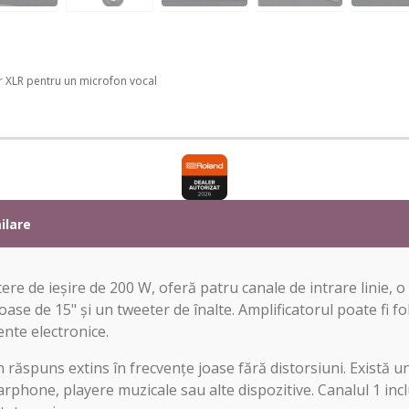
tor XLR pentru un microfon vocal
ilare
re de ieșire de 200 W, oferă patru canale de intrare linie, o 
ase de 15" și un tweeter de înalte. Amplificatorul poate fi fo
ente electronice.
răspuns extins în frecvențe joase fără distorsiuni. Există un c
phone, playere muzicale sau alte dispozitive. Canalul 1 incl