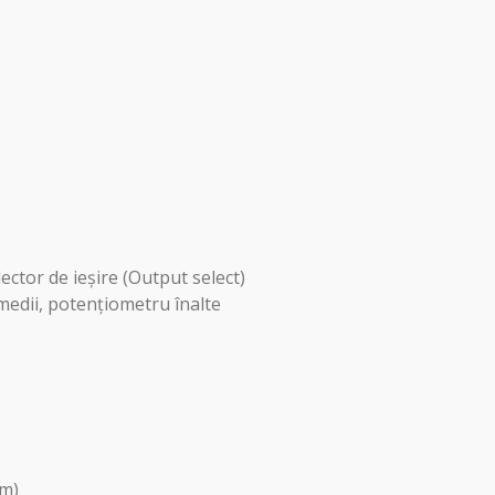
ctor de ieșire (Output select)
medii, potențiometru înalte
mm)