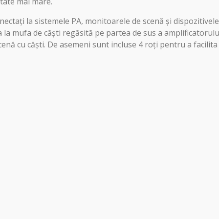
itate mai mare.
nectați la sistemele PA, monitoarele de scenă și dispozitivel
 mufa de căști regăsită pe partea de sus a amplificatorului, 
cenă cu căști. De asemeni sunt incluse 4 roți pentru a facilita