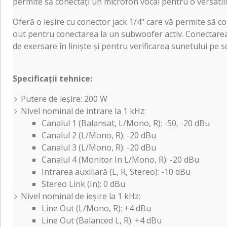
permite să conectați un microfon vocal pentru o versatil
Oferă o ieșire cu conector jack 1/4" care vă permite să co
out pentru conectarea la un subwoofer activ. Conectarea la
de exersare în liniște și pentru verificarea sunetului pe s
Specificații tehnice:
Putere de ieșire: 200 W
Nivel nominal de intrare la 1 kHz:
Canalul 1 (Balansat, L/Mono, R): -50, -20 dBu
Canalul 2 (L/Mono, R): -20 dBu
Canalul 3 (L/Mono, R): -20 dBu
Canalul 4 (Monitor In L/Mono, R): -20 dBu
Intrarea auxiliară (L, R, Stereo): -10 dBu
Stereo Link (In): 0 dBu
Nivel nominal de ieșire la 1 kHz:
Line Out (L/Mono, R): +4 dBu
Line Out (Balanced L, R): +4 dBu