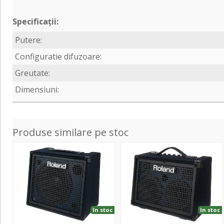
Specificații:
Putere:
Configuratie difuzoare:
Greutate:
Dimensiuni:
Produse similare pe stoc
KC-
KC-
200
220
în stoc
în stoc