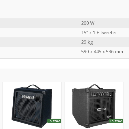
200 W
15" x 1 + tweeter
29 kg
590 x 445 x 536 mm
KC-
Colt
80
30
Journeyman
în stoc
în stoc