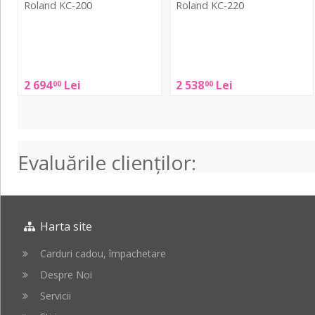
Roland KC-200
Roland KC-220
Roland
Roland
KC-
KC-
200
220
2 694
Lei
2 538
Lei
00
00
Evaluările clienţilor:
Harta site
Carduri cadou, împachetare
Despre Noi
Servicii