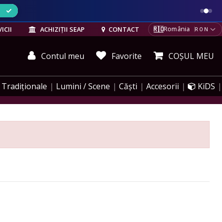
ELE
🇷🇴
ICII
ACHIZIȚII SEAP
CONTACT
România
RON
Contul meu
Favorite
COȘUL MEU
Tradiționale
Lumini / Scene
Căști
Accesorii
KiDS