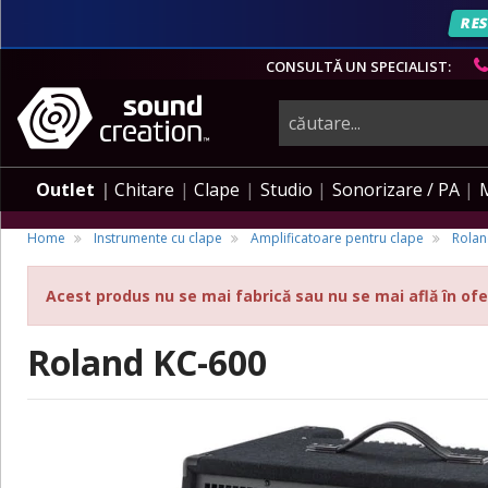
RES
CONSULTĂ UN SPECIALIST:
instrumente
muzicale,
Outlet
Chitare
Clape
Studio
Sonorizare / PA
echipamente
Home
Instrumente cu clape
Amplificatoare pentru clape
Rola
Acest produs nu se mai fabrică sau nu se mai află în ofe
pro-
Roland KC-600
audio