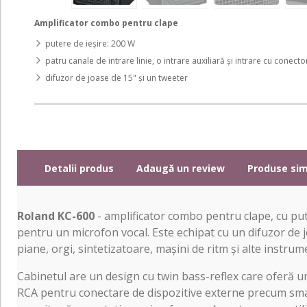
Amplificator combo pentru clape
putere de ieșire: 200 W
patru canale de intrare linie, o intrare auxiliară și intrare cu conec
difuzor de joase de 15" și un tweeter
Detalii produs
Adaugă un review
Produse sim
Roland KC-600
- amplificator combo pentru clape, cu pute
pentru un microfon vocal. Este echipat cu un difuzor de jo
piane, orgi, sintetizatoare, mașini de ritm și alte instrum
Cabinetul are un design cu twin bass-reflex care oferă un 
RCA pentru conectare de dispozitive externe precum smar