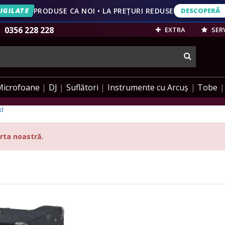
IGILATE
PRODUSE CA NOI • LA PREȚURI REDUSE
DESCOPERĂ
DESCOPERĂ
VEZI OFERT
0356 228 228
EXTRA
SERV
cauta
Microfoane
DJ
Suflători
Instrumente cu Arcuș
Tobe
nd
rta noastră.