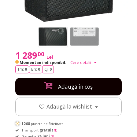
1 289
00
Lei
Momentan indisponibil.
Cere detalii
Tm:
0
Bh:
0
Cj:
0
Adaugă în coș
Adaugă la wishlist
1268
puncte de fidelitate
Transport
gratuit
Garanție
24 luni