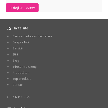
scrieți un review
Harta site
Carduri cadou, împachetare
Despre Noi
Servicii
Știri
Blog
Infocentru clienți
Producători
Top produse
Contact
A.N.P.C. - SAL