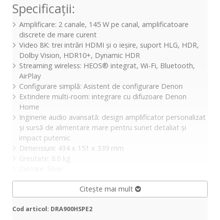
Specificații:
Amplificare: 2 canale, 145 W pe canal, amplificatoare
discrete de mare curent
Video 8K: trei intrări HDMI și o ieșire, suport HLG, HDR,
Dolby Vision, HDR10+, Dynamic HDR
Streaming wireless: HEOS® integrat, Wi-Fi, Bluetooth,
AirPlay
Configurare simplă: Asistent de configurare Denon
Extindere multi-room: integrare cu difuzoare Denon
Home
Inginerie audio avansată: design amplificator personalizat
și sursă de alimentare mare pentru sunet detaliat și
impact puternic
Dimensiuni: 434 x 151 x 339 mm
Greutate: 8.6 kg
Culoare: Silver
Citește mai mult
Cod articol: DRA900HSPE2