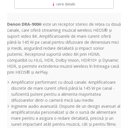
cere detalii
Denon DRA-900H
este un receptor stereo de rețea cu două
canale, care oferă streaming muzical wireless HEOS® și
suport video 8K. Amplificatoarele de mare curent oferă
până la 145 W pe canal pentru difuzoare de dimensiuni mici
și medii, asigurând redare detaliată și impact sonor
puternic. Receptorul suportă video 8K prin HDMI,
compatibil cu HLG, HDR, Dolby Vision, HDR10+ și Dynamic
HDR, și permite extinderea muzicii wireless în întreaga casă
prin HEOS® și AirPlay.
Amplificator performant cu două canale: Amplificatoare
discrete de mare curent oferă până la 145 W pe canal -
suficientă putere pentru a alimenta majoritatea
difuzoarelor dintr-o cameră mică sau medie.
Inginerie audio avansată: Dispune de un design avansat al
amplificatorului personalizat și de o sursă de alimentare
mare pentru a asigura o redare detaliată, precisă și un
sunet impactant atât pentru muzică, cât și pentru filme.