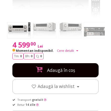
4 599
00
Lei
Momentan indisponibil.
Cere detalii
Tm:
0
Bh:
0
Cj:
0
Adaugă în coș
Adaugă la wishlist
Transport
gratuit
Retur
14 zile