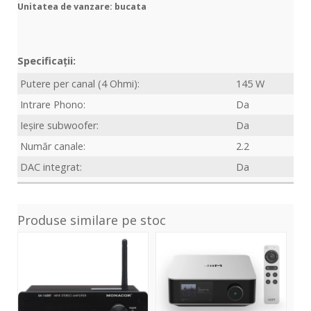
Unitatea de vanzare: bucata
Specificații:
Putere per canal (4 Ohmi):
145 W
Intrare Phono:
Da
Ieșire subwoofer:
Da
Număr canale:
2.2
DAC integrat:
Da
Produse similare pe stoc
SA-
Amp
600
160BT
Ultra
Pla
-
-
Silver
Silv