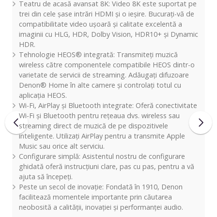
Teatru de acasă avansat 8K: Video 8K este suportat pe
trei din cele șase intrări HDMI și o ieșire. Bucurați-vă de
compatibilitate video ușoară și calitate excelentă a
imaginii cu HLG, HDR, Dolby Vision, HDR10+ și Dynamic
HDR.
Tehnologie HEOS® integrată: Transmiteți muzică
wireless către componentele compatibile HEOS dintr-o
varietate de servicii de streaming. Adăugați difuzoare
Denon® Home în alte camere și controlați totul cu
aplicația HEOS.
Wi-Fi, AirPlay și Bluetooth integrate: Oferă conectivitate
Wi-Fi și Bluetooth pentru rețeaua dvs. wireless sau
streaming direct de muzică de pe dispozitivele
inteligente. Utilizați AirPlay pentru a transmite Apple
Music sau orice alt serviciu.
Configurare simplă: Asistentul nostru de configurare
ghidată oferă instrucțiuni clare, pas cu pas, pentru a vă
ajuta să începeți.
Peste un secol de inovație: Fondată în 1910, Denon
facilitează momentele importante prin căutarea
neobosită a calității, inovației și performanței audio.