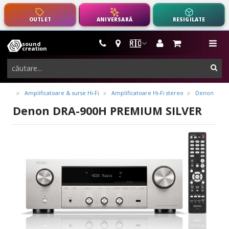
OUTLET
ANIVERSARĂ
RESIGILATE
🇷🇴
sound
instrumente
me
creation
muzicale,
cau
echipamente
pro-
Amplificatoare & surse Hi-Fi
Amplificatoare Hi-Fi stereo
Denon
audio
Denon DRA-900H PREMIUM SILVER