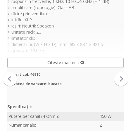
răspuns în frecvențe, 1 kHz: 10 Hz...40 kHz (+-1 dB)
amplificare (topologie): Class AB
răcire prin ventilator
intrări: XLR
ieșiri: Neutrik Speakon
unitate rack: 2U
limitator clip
dimensiuni: (W x H x D), mm: 483 x 88.1 x 421.5
greutate: 12.6 kg
Citește mai mult
Cod articol: 46910
Unitatea de vanzare: bucata
Specificații:
Putere per canal (4 Ohmi):
450 W
Numar canale:
2