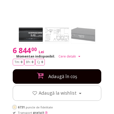
6 844
00
Lei
Momentan indisponibil.
Cere detalii
Tm:
0
Bh:
0
Cj:
0
Adaugă în coș
Adaugă la wishlist
6731
puncte de fidelitate
Transport
gratuit