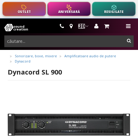
OUTLET
ANIVERSARĂ
RESIGILATE
🇷🇴
sound
instrumente
me
creation
muzicale,
cau
echipamente
pro-
Sonorizare, boxe, mixere
Amplificatoare audio de putere
Dynacord
audio
Dynacord SL 900