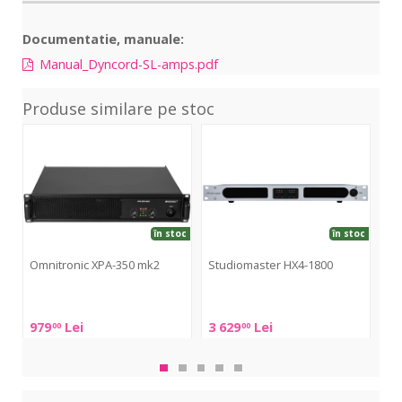
Documentatie, manuale:
Manual_Dyncord-SL-amps.pdf
Produse similare pe stoc
XPA-
HX4-
CPD
350
1800
100
mk2
în stoc
în stoc
Omnitronic XPA-350 mk2
Studiomaster HX4-1800
Wh
Omnitronic
Studiomaster
Wha
XPA-
HX4-
Pro
979
Lei
3 629
Lei
1 
00
00
350
1800
CP
mk2
100