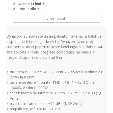
Garanție
36 luni
Retur
14 zile
cere detalii
Dynacord SL 900 este un amplificator puternic și fiabil, ce
dispune de tehnologia de vârf a Dynacord la un preț
competitiv. Ideal pentru utilizare îndelungată în cluburi sau
alte aplicații. Filtrele integrate corectează răspunsul în
frecvență optimizând sunetul final.
putere RMS: 2 x 650W la 2 ohmi; 2 x 450W la 4 ohmi; 2 x
270W la 8 ohmi
putere de ieșire în punte, THD = 1%, 1 kHz: 4 Ohmi -
1300W, 8 Ohmi - 900W
sensibilitatea de intrare la 8 Ohmi, 1 kHz: + 2,2 dBu (1,0
Vrms)
nivel de intrare maxim: +21 dBu (8.69 Vrms)
amplificare, ref. 1 kHz: 32.0 dB