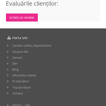
Evaluările clienţilor:
scrieți un review
Harta site
Carduri cadou, împachetare
Despre Noi
Servicii
Știri
Blog
Infocentru clienți
Producători
Top produse
Contact
A.N.P.C. - SAL