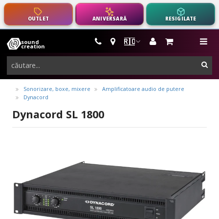
OUTLET
ANIVERSARĂ
RESIGILATE
🇷🇴
sound
instrumente
me
creation
muzicale,
cau
echipamente
pro-
Sonorizare, boxe, mixere
Amplificatoare audio de putere
Dynacord
audio
Dynacord SL 1800