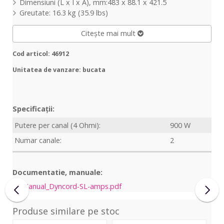
Dimensiuni (L x I x A), mm:483 x 88.1 x 421.5
Greutate: 16.3 kg (35.9 lbs)
Citește mai mult
Cod articol: 46912
Unitatea de vanzare: bucata
Specificații:
Putere per canal (4 Ohmi):
900 W
Numar canale:
2
Documentatie, manuale:
Manual_Dyncord-SL-amps.pdf
Produse similare pe stoc