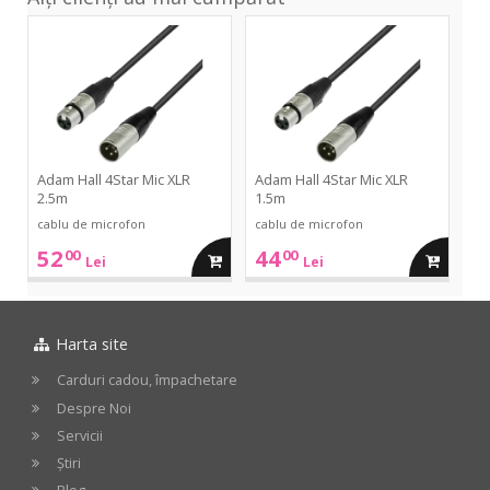
4Star
4Star
Mic
Mic
XLR
XLR
2.5m
1.5m
Adam Hall 4Star Mic XLR
Adam Hall 4Star Mic XLR
2.5m
1.5m
cablu de microfon
cablu de microfon
52
44
00
00
adauga
adauga
Lei
Lei
in
in
Harta site
cos
cos
Carduri cadou, împachetare
Despre Noi
Servicii
Știri