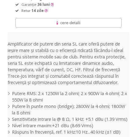
Garanție
36 luni
Retur
14 zile
cere detalii
Amplificator de putere din seria SL care oferă putere de
ieșire mare și stabilă cu o eficiență ridicată fâcăndu-l ideal
pentru sisteme mobile sau de club. Pentru extra protecție,
seria SL este echipată cu limitatoare dinamice audio,
temperatura, vârf de curent, DC, HF. Filtrul de frecvență
Trece-Jos integrat și comutabil corectează răspunsul în
frecvență și optimizează comportamentul difuzoarelor.
Putere RMS: 2 x 1250W la 2 ohmi; 2 x 900W la 4 ohmi; 2 x
550W la 8 ohmi
Putere în punte mono (bridge): 2800W la 4 ohmi; 1800W
la 8 ohmi
Senzitivitate intrare la @ 8 Ω, 1 kHz: +5.1 dBu (1.39 Vrms)
Nivel intrare maxim:+21 dBu (8.69 Vrms)
Răspuns în frecvență, ref. 1 kHz:10 Hz...40 kHz (±1 dB)