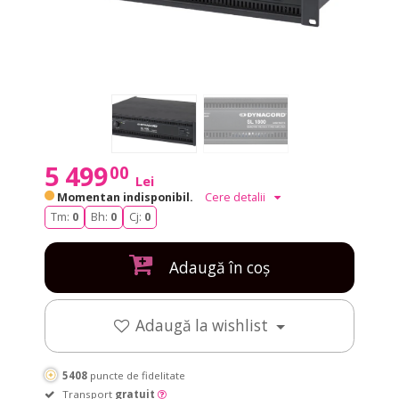
5 499
00
Lei
Momentan indisponibil.
Cere detalii
Tm:
0
Bh:
0
Cj:
0
Adaugă în coș
Adaugă la wishlist
5408
puncte de fidelitate
Transport
gratuit