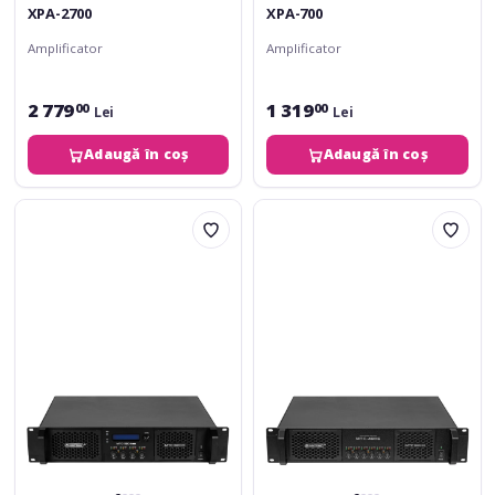
XPA-2700
XPA-700
Amplificator
Amplificator
2 779
1 319
00
00
Lei
Lei
Adaugă în coș
Adaugă în coș
Omnitronic
Omnitronic
MTC-
MTC-
3204
4806
DSP