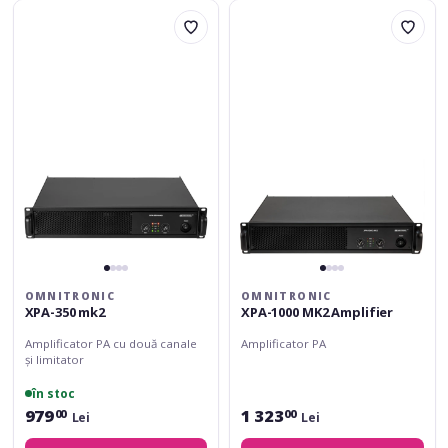
Omnitronic
Omnitronic
XPA-
XPA-
350
1000
mk2
MK2
Amplifier
OMNITRONIC
OMNITRONIC
XPA-350 mk2
XPA-1000 MK2 Amplifier
Amplificator PA cu două canale
Amplificator PA
și limitator
în stoc
979
1 323
00
00
Lei
Lei