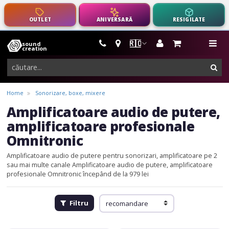
OUTLET
ANIVERSARĂ
RESIGILATE
🇷🇴
sound
instrumente
me
creation
muzicale,
cau
echipamente
pro-
Home
Sonorizare, boxe, mixere
audio
Amplificatoare audio de putere,
amplificatoare profesionale
Omnitronic
Amplificatoare audio de putere pentru sonorizari, amplificatoare pe 2
sau mai multe canale
Amplificatoare audio de putere, amplificatoare
profesionale Omnitronic începând de la 979 lei
Filtru