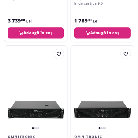
în carcasă de 9,5
3 739
1 769
00
00
Lei
Lei
Adaugă în coș
Adaugă în coș
Omnitronic
Omnitronic
XPA-
XPA-
2700
700
OMNITRONIC
OMNITRONIC