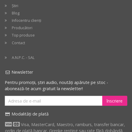
Știri
Blog
Infocentru clienți
Producători
Top produse
Contact
A.N.P.C. - SAL
Newsletter
Pentru promoții, știri audio, noutăți apărute pe stoc -
abonează-te acum gratuit la newsletter!
înscriere
Modalități de plată
Visa, MasterCard, Maestro, ramburs, transfer bancar,
ordin de plată bancar, Grenke renting sau rate fără dobândă