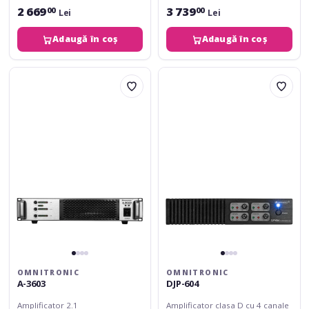
2 669
3 739
00
00
Lei
Lei
Adaugă în coș
Adaugă în coș
Omnitronic
Omnitronic
A-
DJP-
3603
604
OMNITRONIC
OMNITRONIC
A-3603
DJP-604
Amplificator 2.1
Amplificator clasa D cu 4 canale