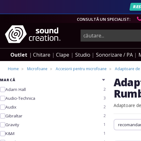
RES
CONSULTĂ UN SPECIALIST:
instrumente
muzicale,
Outlet
Chitare
Clape
Studio
Sonorizare / PA
echipamente
Home
Microfoane
Accesorii pentru microfoane
Adaptoare de f
Adapt
MARCĂ
pro-
Adam Hall
2
Rumb
Audio-Technica
3
audio
Adaptoare de 
Audix
2
Gibraltar
2
Gravity
1
K&M
1