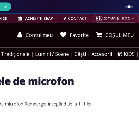
ELE
🇷🇴
ICII
ACHIZIȚII SEAP
CONTACT
România
RON
Contul meu
Favorite
COȘUL MEU
Tradiționale
Lumini / Scene
Căști
Accesorii
KiDS
ele de microfon
e de microfon Rumberger începând de la 111 lei