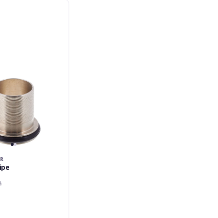
R
ipe
ă