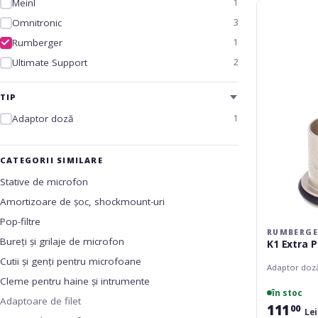
Meinl
1
Rumberger
K1
Omnitronic
3
Extra
Rumberger
1
Pipe
Ultimate Support
2
TIP
Adaptor doză
1
CATEGORII SIMILARE
Stative de microfon
Amortizoare de șoc, shockmount-uri
Pop-filtre
RUMBERGE
Bureți și grilaje de microfon
K1 Extra P
Cutii și genți pentru microfoane
Adaptor doz
Cleme pentru haine și intrumente
în stoc
Adaptoare de filet
111
00
Lei