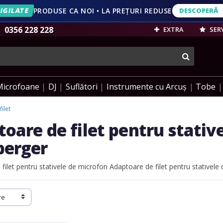
IGILATE
PRODUSE CA NOI • LA PREȚURI REDUSE
DESCOPERĂ
DESCOPERĂ
VEZI OFERT
0356 228 228
EXTRA
SERV
cauta
Microfoane
DJ
Suflători
Instrumente cu Arcuș
Tobe
ilet
oare de filet pentru stativ
erger
filet pentru stativele de microfon
Adaptoare de filet pentru stativel