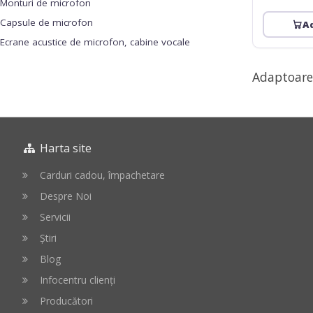
Monturi de microfon
Capsule de microfon
A
Ecrane acustice de microfon, cabine vocale
Adaptoare 
Harta site
Carduri cadou, împachetare
Despre Noi
Servicii
Știri
Blog
Infocentru clienți
Producători