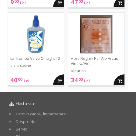
9
47
00
00
adauga
adauga
Lei
Lei
in
in
Valve
Par
Oil
Alb
Light
Arcus
cos
cos
T2
Vioara/Viola
La Tromba Valve Oil Light T2
Hora Reghin Par Alb Arcus
Vioara/Viola
ulei pistoane
păr arcuș
40
34
00
00
adauga
adauga
Lei
Lei
in
in
Harta site
cos
cos
Carduri cadou, împachetare
Despre Noi
Servicii