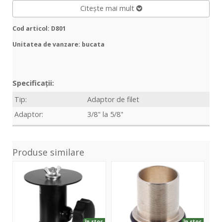
Citește mai mult
Cod articol: D801
Unitatea de vanzare: bucata
Specificații:
Tip:
Adaptor de filet
Adaptor:
3/8" la 5/8"
Produse similare
SPA-
K1
D8
10EU
Extra
Stand
Pipe
Adapter
M8
în stoc
în stoc