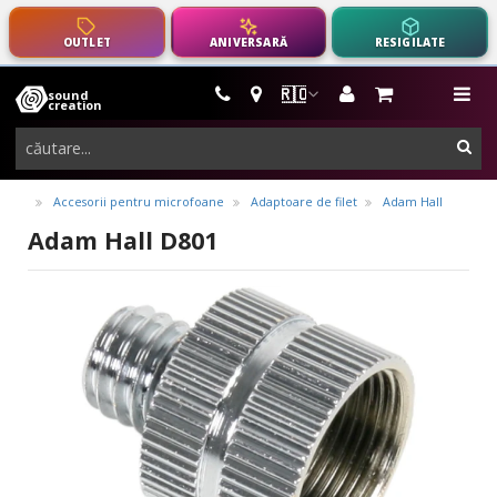
OUTLET
ANIVERSARĂ
RESIGILATE
🇷🇴
sound
instrumente
me
creation
muzicale,
cau
echipamente
pro-
Accesorii pentru microfoane
Adaptoare de filet
Adam Hall
audio
Adam Hall D801