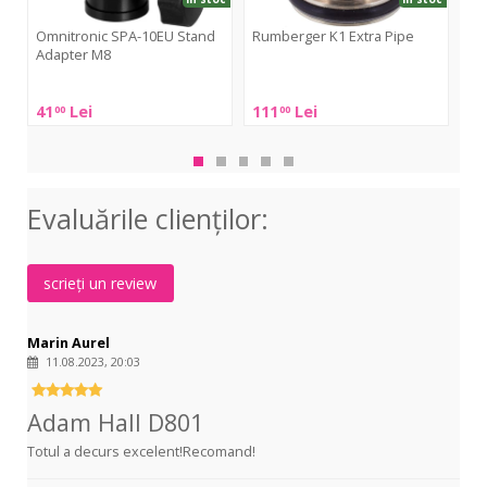
Omnitronic SPA-10EU Stand
Rumberger K1 Extra Pipe
Adapter M8
Ad
Rumberger
Omnitronic
K1
Ad
41
Lei
111
Lei
9
00
00
0
SPA-
Extra
Hall
10EU
Pipe
D8
Stand
Adapter
Evaluările clienţilor:
M8
scrieți un review
Marin Aurel
11.08.2023, 20:03
Adam Hall D801
Totul a decurs excelent!Recomand!