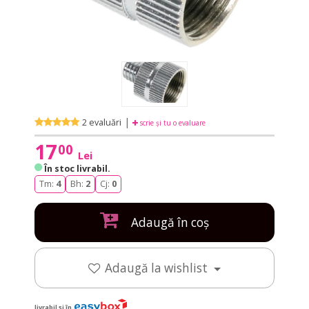
|
2 evaluări
scrie și tu o evaluare
17
00
Lei
În stoc livrabil
.
Tm:
4
Bh:
2
Cj:
0
Adaugă în coș
Adaugă la wishlist
livrabil și în