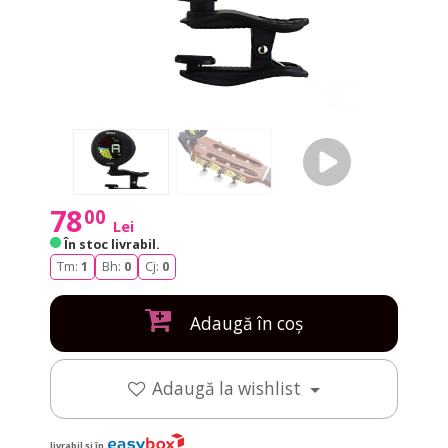
78
00
Lei
În stoc livrabil
.
Tm:
1
Bh:
0
Cj:
0
Adaugă în coș
Adaugă la wishlist
livrabil și în