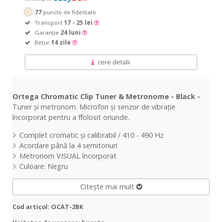
77
puncte de fidelitate
Transport
17 - 25 lei
Garanție
24 luni
Retur
14 zile
cere detalii
Ortega Chromatic Clip Tuner & Metronome - Black -
Tuner și metronom. Microfon și senzor de vibrație
încorporat pentru a fi folosit oriunde.
Complet cromatic și calibrabil / 410 - 490 Hz
Acordare până la 4 semitonuri
Metronom VISUAL încorporat
Culoare: Negru
Citește mai mult
Cod articol: OCAT-2BK