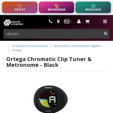
OUTLET
ANIVERSARĂ
RESIGILATE
🇷🇴
sound
instrumente
me
creation
muzicale,
cau
echipamente
pro-
Acordoare și metronoame
Acordoare si metronoame digitale
Ortega
audio
Ortega Chromatic Clip Tuner &
Metronome - Black