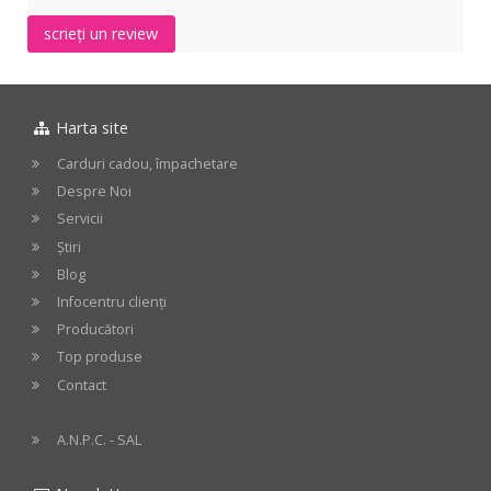
scrieți un review
Harta site
Carduri cadou, împachetare
Despre Noi
Servicii
Știri
Blog
Infocentru clienți
Producători
Top produse
Contact
A.N.P.C. - SAL