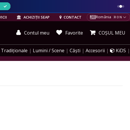
ELE
🇷🇴
ICII
ACHIZIȚII SEAP
CONTACT
România
RON
Contul meu
Favorite
COȘUL MEU
Tradiționale
Lumini / Scene
Căști
Accesorii
KiDS