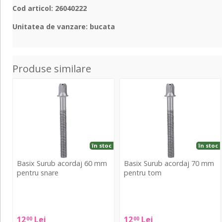
Cod articol: 26040222
Unitatea de vanzare: bucata
Produse similare
Surub
Surub
acordaj
acordaj
60
70
mm
mm
pentru
pentru
snare
tom
în stoc
în stoc
Basix Surub acordaj 60 mm
Basix Surub acordaj 70 mm
pentru snare
pentru tom
Basix
Basix
Surub
Surub
acordaj
acordaj
12
Lei
12
Lei
00
00