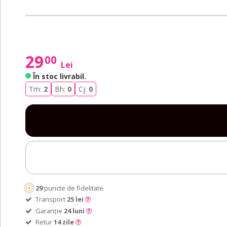
29
00
Lei
În stoc livrabil
.
Tm:
2
Bh:
0
Cj:
0
29
puncte de fidelitate
Transport
25 lei
Garanție
24 luni
Retur
14 zile