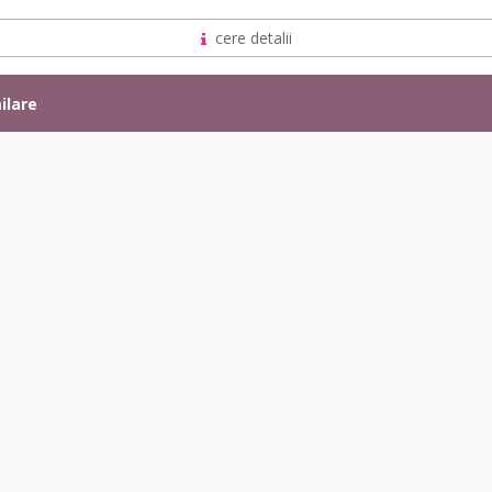
cere detalii
ilare