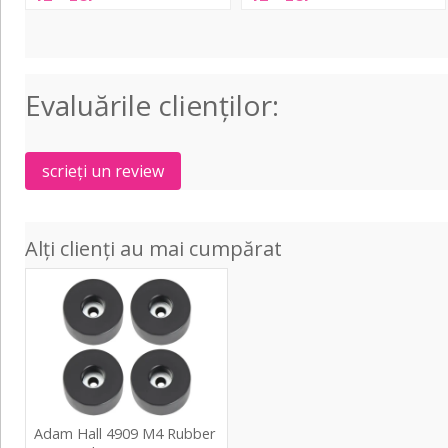
60
70
mm
mm
pentru
pentru
snare
tom
Evaluările clienţilor:
scrieți un review
Alți clienți au mai cumpărat
4909
M4
Rubber
Feet
Pack
Adam Hall 4909 M4 Rubber