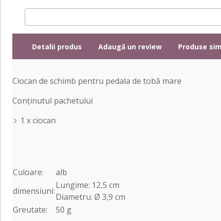
Detalii produs
Adaugă un review
Produse sim
Ciocan de schimb pentru pedala de tobă mare
Conținutul pachetului
1 x ciocan
Culoare:
alb
Lungime: 12,5 cm
dimensiuni:
Diametru: Ø 3,9 cm
Greutate:
50 g