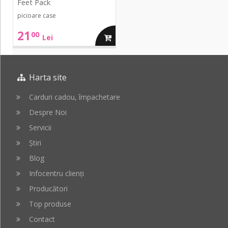
Feet Pack
picioare case
21
00
adauga
Lei
in
Harta site
cos
Carduri cadou, împachetare
Despre Noi
Servicii
Știri
Blog
Infocentru clienți
Producători
Top produse
Contact