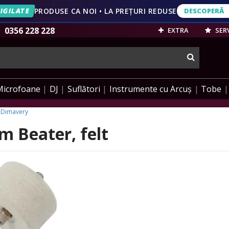
IGILATE
PRODUSE CA NOI • LA PREȚURI REDUSE
DESCOPERĂ
DESCOPERĂ
VEZI OFERT
0356 228 228
EXTRA
SERV
cauta
Microfoane
DJ
Suflători
Instrumente cu Arcuș
Tobe
Dimavery
 Beater, felt