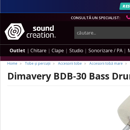
RES
CONSULTĂ UN SPECIALIST:
instrumente
muzicale,
Outlet
Chitare
Clape
Studio
Sonorizare / PA
echipamente
Home
Tobe și percuții
Accesorii tobe
Accesorii tobă mare
Dimavery BDB-30 Bass Drum
pro-
audio