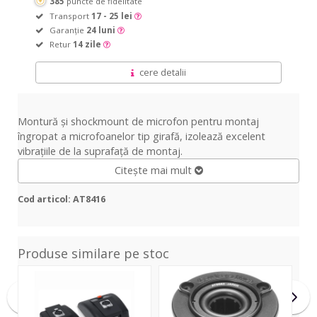
385
puncte de fidelitate
Transport
17 - 25 lei
Garanție
24 luni
Retur
14 zile
cere detalii
Montură și shockmount de microfon pentru montaj
îngropat a microfoanelor tip girafă, izolează excelent
vibrațiile de la suprafață de montaj.
Citește mai mult
Cod articol: AT8416
Produse similare pe stoc
D1015
AT8662
CMB