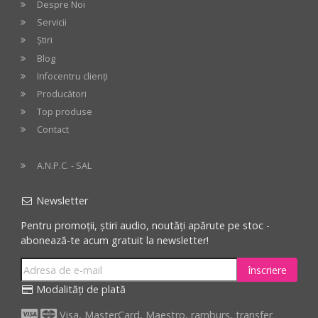
Despre Noi
Servicii
Știri
Blog
Infocentru clienți
Producători
Top produse
Contact
A.N.P.C. - SAL
Newsletter
Pentru promoții, știri audio, noutăți apărute pe stoc -
abonează-te acum gratuit la newsletter!
înscriere
Modalități de plată
Visa, MasterCard, Maestro, ramburs, transfer