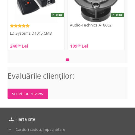
în stoc
în stoc
Audio-Technica AT8662
LD Systems D1015 CMB
Audio-
Technica
LD
240
Lei
199
Lei
00
00
AT8662
Systems
D1015
CMB
Evaluările clienţilor:
scrieți un review
Harta site
Carduri cadou, împachetare