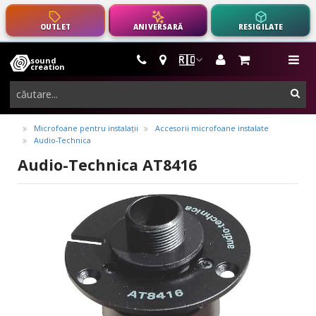
OUTLET
ANIVERSARĂ
RESIGILATE
🇷🇴
sound
instrumente
me
creation
muzicale,
cau
echipamente
pro-
Microfoane pentru instalații
Accesorii microfoane instalate
Audio-Technica
audio
Audio-Technica AT8416