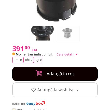
391
00
Lei
Momentan indisponibil.
Cere detalii
Tm:
0
Bh:
0
Cj:
0
Adaugă în coș
Adaugă la wishlist
livrabil și în