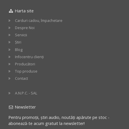
Harta site
Carduri cadou, împachetare
Despre Noi
Servicii
Știri
Blog
Infocentru clienți
Producători
Top produse
Contact
A.N.P.C. - SAL
Newsletter
Pentru promoții, știri audio, noutăți apărute pe stoc -
abonează-te acum gratuit la newsletter!