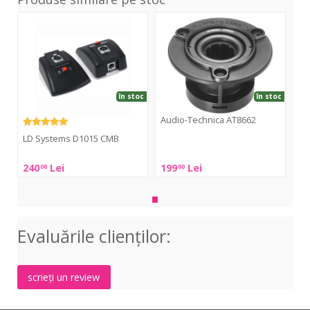
D1015
AT8662
CMB
în stoc
în stoc
Audio-Technica AT8662
LD Systems D1015 CMB
Audio-
Technica
LD
240
Lei
199
Lei
00
00
AT8662
Systems
D1015
CMB
Evaluările clienţilor:
scrieți un review