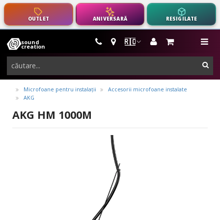
OUTLET
ANIVERSARĂ
RESIGILATE
🇷🇴
sound
instrumente
me
creation
muzicale,
cau
echipamente
pro-
Microfoane pentru instalații
Accesorii microfoane instalate
AKG
audio
AKG HM 1000M