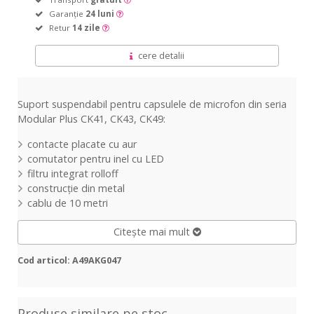
Garanție
24 luni
Retur
14 zile
cere detalii
Suport suspendabil pentru capsulele de microfon din seria
Modular Plus CK41, CK43, CK49:
contacte placate cu aur
comutator pentru inel cu LED
filtru integrat rolloff
construcție din metal
cablu de 10 metri
Citește mai mult
Cod articol: A49AKG047
Produse similare pe stoc