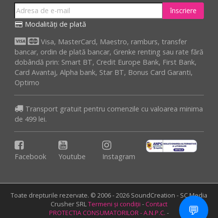
înscriere
Modalități de plată
Visa, MasterCard, Maestro, ramburs, transfer
bancar, ordin de plată bancar, Grenke renting sau rate fără
dobândă prin: Smart BT, Credit Europe Bank, First Bank,
Card Avantaj, Alpha bank, Star BT, Bonus Card Garanti,
Optimo
Transport gratuit pentru comenzile cu valoarea minima
de 499 lei.
Facebook
Youtube
Instagram
Toate drepturile rezervate. © 2006 - 2026 SoundCreation - SC Media
Crusher SRL
Termeni și condiții
-
Contact
💬
PROTECTIA CONSUMATORILOR - A.N.P.C.
-