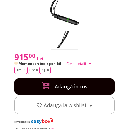
915
00
Lei
Momentan indisponibil.
Cere detalii
Tm:
0
Bh:
0
Cj:
0
Adaugă în coș
Adaugă la wishlist
livrabil și în
Transport
gratuit