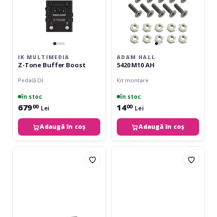
IK MULTIMEDIA
ADAM HALL
Z-Tone Buffer Boost
5420 M10 AH
Pedală DI
Kit montare
în stoc
în stoc
679
14
00
00
Lei
Lei
Adaugă în coș
Adaugă în coș
Palmer
ROQ
PAN-
Audio
04
CA1
Active
Microphone
Carry
Bag