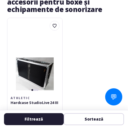
accesorii pentru boxe și
echipamente de sonorizare
Athletic
Hardcase
StudioLive
24
III
💬
ATHLETIC
Hardcase StudioLive 24 III
Cutie transport mixer
Filtrează
Sortează
în stoc
1 229
00