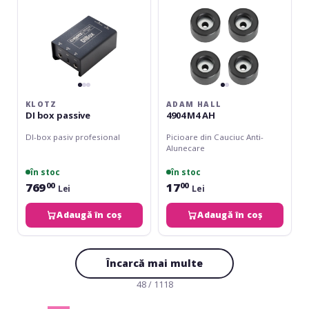
KLOTZ
ADAM HALL
DI box passive
4904 M4 AH
DI-box pasiv profesional
Picioare din Cauciuc Anti-
Alunecare
în stoc
în stoc
769
17
00
00
Lei
Lei
Adaugă în coș
Adaugă în coș
Încarcă mai multe
48 / 1118