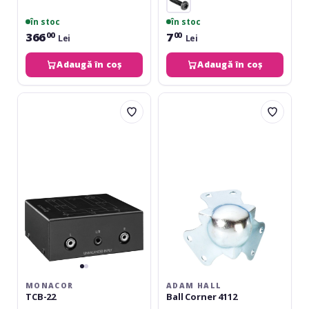
în stoc
în stoc
366
7
00
00
Lei
Lei
Adaugă în coș
Adaugă în coș
Monacor
Adam
TCB-
Hall
22
Ball
Corner
4112
MONACOR
ADAM HALL
TCB-22
Ball Corner 4112