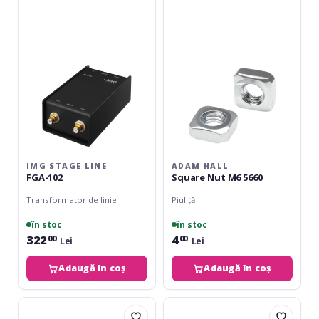
Line
Square
FGA-
Nut
102
M6
5660
IMG STAGE LINE
ADAM HALL
FGA-102
Square Nut M6 5660
Transformator de linie
Piuliță
în stoc
în stoc
322
4
00
00
Lei
Lei
Adaugă în coș
Adaugă în coș
Palmer
Adam
PAN-
Hall