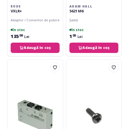
RODE
ADAM HALL
VXLR+
5621 M6
Adaptor / Convertor de putere
Șaibă
în stoc
în stoc
135
1
00
00
Lei
Lei
Adaugă în coș
Adaugă în coș
Behringer
Adam
PS400
Hall
5410
M6
x
16
Black