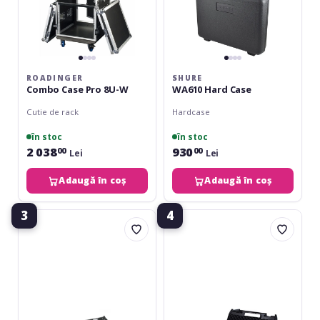
ROADINGER
SHURE
Combo Case Pro 8U-W
WA610 Hard Case
Cutie de rack
Hardcase
în stoc
în stoc
2 038
930
00
00
Lei
Lei
Adaugă în coș
Adaugă în coș
3
4
Palmer
Sennheiser
PAN-
CC3
04
Passive