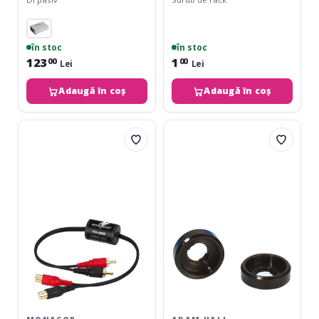
în stoc
în stoc
123
1
00
00
Lei
Lei
Adaugă în coș
Adaugă în coș
Monacor
Adam
FGA-
Hall
40MF
5620
M6