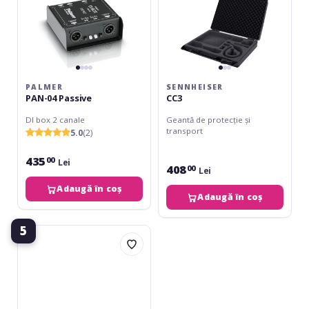
PALMER
SENNHEISER
PAN-04 Passive
CC3
DI box 2 canale
Geantă de protecție și
transport
5.0
(2)
435
00
Lei
408
00
Lei
Adaugă în coș
Adaugă în coș
5
img
Stage
Line
DIB-
102