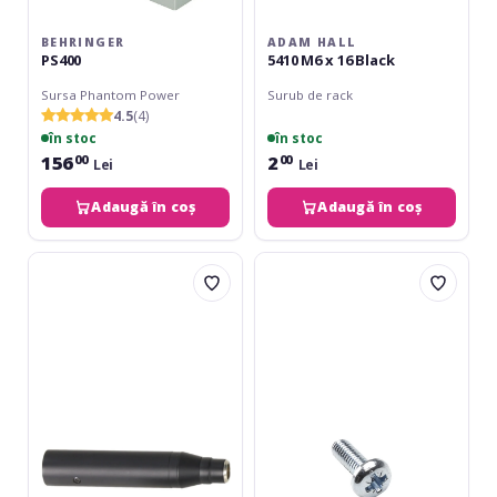
BEHRINGER
ADAM HALL
PS400
5410 M6 x 16 Black
Sursa Phantom Power
Surub de rack
4.5
(4)
în stoc
în stoc
156
2
00
00
Lei
Lei
Adaugă în coș
Adaugă în coș
LD
Adam
Systems
Hall
PHA
5410
M6
x
16
Silver