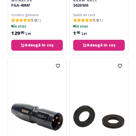
MONACOR
ADAM HALL
FGA-40MF
5620 M6
Izolator galvanic
Șaibă de rack
5.0
(1)
5.0
(1)
în stoc
în stoc
129
1
00
00
Lei
Lei
Adaugă în coș
Adaugă în coș
Rode
Adam
VXLR+
Hall
5621
M6