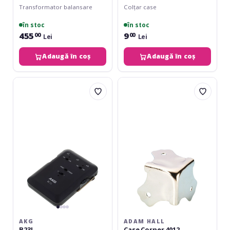
Transformator balansare
Colțar case
în stoc
în stoc
455
9
00
00
Lei
Lei
Adaugă în coș
Adaugă în coș
AKG
Adam
B23L
Hall
Case
Corner
4012
AKG
ADAM HALL
B23L
Case Corner 4012