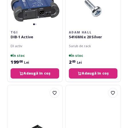
TGI
ADAM HALL
DIB-1 Active
5416 M6 x 20 Silver
DI activ
Surub de rack
în stoc
în stoc
199
2
00
00
Lei
Lei
Adaugă în coș
Adaugă în coș
Omnitronic
Adam
LH-
Hall
083
Hex
Stereo
Nut
Isolator
M6
RCA
5666
S