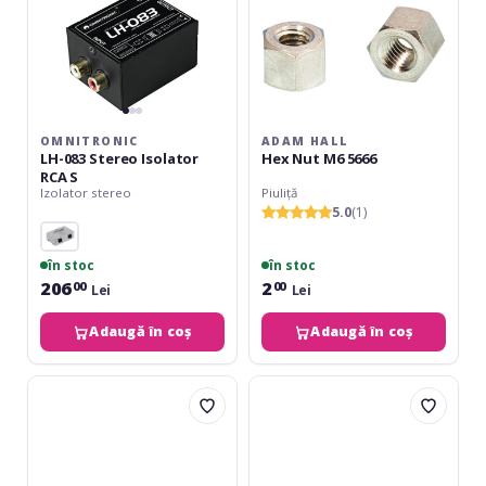
OMNITRONIC
ADAM HALL
LH-083 Stereo Isolator
Hex Nut M6 5666
RCA S
Izolator stereo
Piuliță
5.0
(1)
în stoc
în stoc
206
2
00
00
Lei
Lei
Adaugă în coș
Adaugă în coș
JTS
Adam
MA-
Hall
500
4044
Corner
Brace