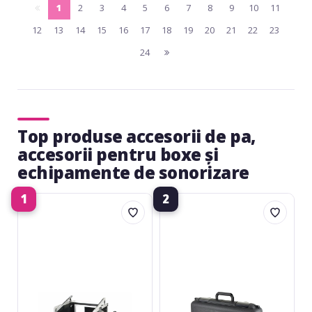
1
2
3
4
5
6
7
8
9
10
11
pagina
(current)
12
13
14
15
16
17
18
19
20
21
22
23
anterioara
24
pagina
urmatoare
Top produse accesorii de pa,
accesorii pentru boxe și
echipamente de sonorizare
1
2
Roadinger
Shure
Combo
WA610
Case
Hard
Pro
Case
8U-
W