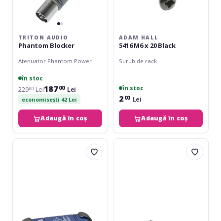
TRITON AUDIO
ADAM HALL
Phantom Blocker
5416 M6 x 20 Black
Atenuator Phantom Power
Surub de rack
în stoc
187
în stoc
00
229
Lei
Lei
00
2
00
Lei
economisești 42 Lei
Adaugă în coș
Adaugă în coș
TGI
Adam
DIB-
Hall
1
5416
Active
M6
x
20
Silver