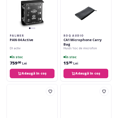
PALMER
ROQ AUDIO
PAN-04 Active
CA1 Microphone Carry
Bag
DI activ
Husă / toc de microfon
în stoc
în stoc
759
15
00
00
Lei
Lei
Adaugă în coș
Adaugă în coș
Klotz
Adam
DI
Hall
box
4904
passive
M4
AH