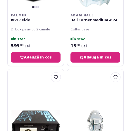
PALMER
ADAM HALL
RIVER elde
Ball Corner Medium 4124
DI box pasiv cu 2 canale
Colțar case
în stoc
în stoc
599
13
00
00
Lei
Lei
Adaugă în coș
Adaugă în coș
Boss
Adam
DI-
Hall
1
1602
Drawbolt
Large