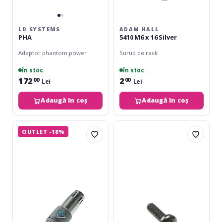
LD SYSTEMS
ADAM HALL
PHA
5410 M6 x 16 Silver
Adaptor phantom power
Surub de rack
în stoc
în stoc
172
2
00
00
Lei
Lei
Adaugă în coș
Adaugă în coș
Triton
Adam
OUTLET -18%
Audio
Hall
Phantom
5416
Blocker
M6
x
20
Black