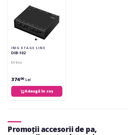
IMG STAGE LINE
DIB-102
DI box
374
00
Lei
Adaugă în coș
Promoții accesorii de pa,