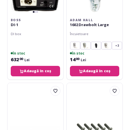
BOSS
ADAM HALL
DI-1
1602 Drawbolt Large
DI box
Încuietoare
+3
în stoc
în stoc
632
14
00
00
Lei
Lei
Adaugă în coș
Adaugă în coș
IK
Adam
Multimedia
Hall
Z-
5420
Tone
M10
Buffer
AH
Boost