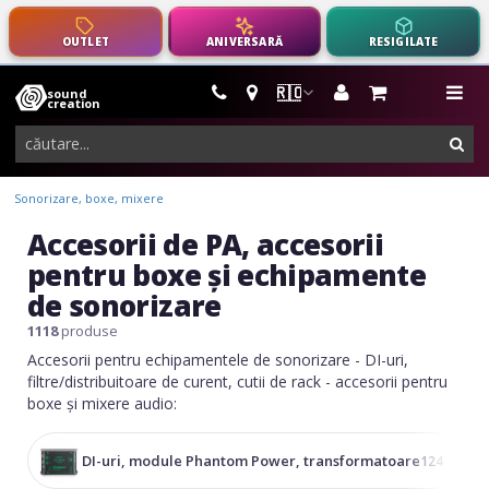
OUTLET
ANIVERSARĂ
RESIGILATE
🇷🇴
sound
instrumente
me
creation
muzicale,
cau
echipamente
pro-
Sonorizare, boxe, mixere
audio
Accesorii de PA, accesorii
pentru boxe și echipamente
de sonorizare
1118
produse
Accesorii pentru echipamentele de sonorizare - DI-uri,
filtre/distribuitoare de curent, cutii de rack - accesorii pentru
boxe și mixere audio:
DI-uri, module Phantom Power, transformatoare
124