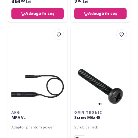
364
7
00
00
Lei
Lei
Adaugă în coș
Adaugă în coș
AKG
Omnitronic
MPA
Screw
VL
M6x40
AKG
OMNITRONIC
MPA VL
Screw M6x40
Adaptor phantom power
Surub de rack