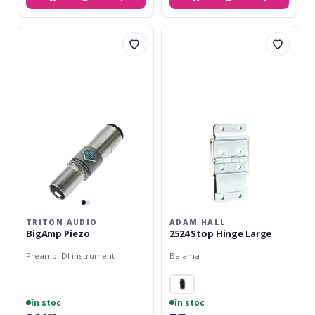
Triton
Adam
Audio
Hall
BigAmp
2524
Piezo
Stop
Hinge
Large
TRITON AUDIO
ADAM HALL
BigAmp Piezo
2524 Stop Hinge Large
Preamp, DI instrument
Balama
în stoc
în stoc