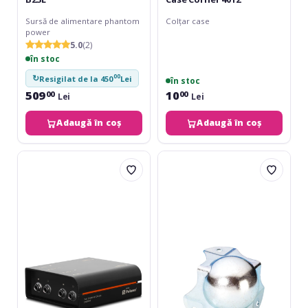
Sursă de alimentare phantom
Colțar case
power
5.0
(2)
în stoc
00
↻
Resigilat de la 450
Lei
în stoc
509
10
00
00
Lei
Lei
Adaugă în coș
Adaugă în coș
Palmer
Adam
RIVER
Hall
elde
Ball
Corner
Medium
4124