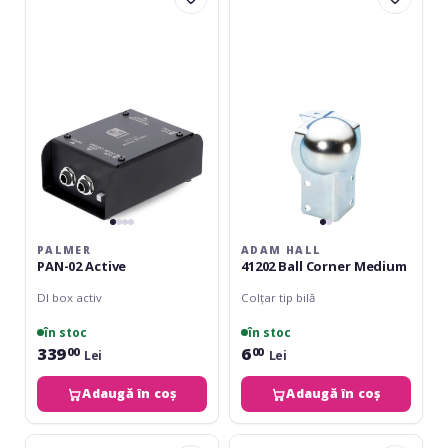
02
41202
Active
Ball
Corner
Medium
PALMER
ADAM HALL
PAN-02 Active
41202 Ball Corner Medium
DI box activ
Colțar tip bilă
în stoc
în stoc
339
6
00
00
Lei
Lei
Adaugă în coș
Adaugă în coș
Triton
Adam