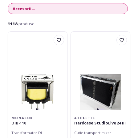
Accesorii
→
1118
produse
Monacor
Athletic
DIB-
Hardcase
110
StudioLive
24
III
MONACOR
ATHLETIC
DIB-110
Hardcase StudioLive 24 III
Transformator DI
Cutie transport mixer