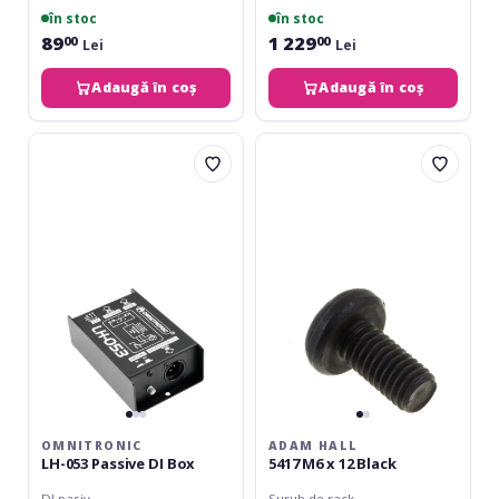
în stoc
în stoc
89
1 229
00
00
Lei
Lei
Adaugă în coș
Adaugă în coș
Omnitronic
Adam
LH-
Hall
053
5417
Passive
M6
DI
x
Box
12
Black
OMNITRONIC
ADAM HALL
LH-053 Passive DI Box
5417 M6 x 12 Black
DI pasiv
Surub de rack