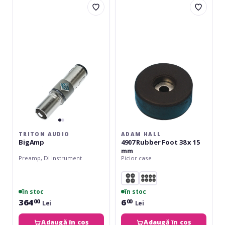
Audio
Hall
BigAmp
4907
Rubber
Foot
38
x
15
mm
TRITON AUDIO
ADAM HALL
BigAmp
4907 Rubber Foot 38 x 15
mm
Preamp, DI instrument
Picior case
în stoc
în stoc
364
6
00
00
Lei
Lei
Adaugă în coș
Adaugă în coș