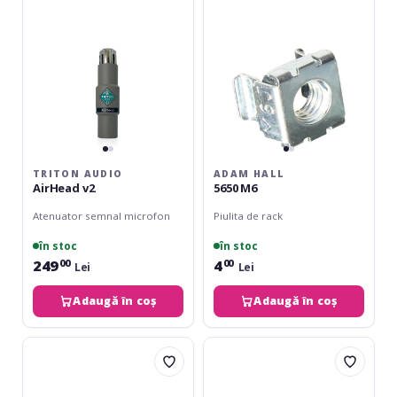
TRITON AUDIO
ADAM HALL
AirHead v2
5650 M6
Atenuator semnal microfon
Piulita de rack
în stoc
în stoc
249
4
00
00
Lei
Lei
Adaugă în coș
Adaugă în coș
LD
Adam
Systems
Hall
LDI
5653