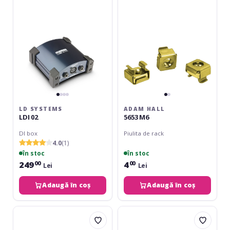
02
M6
LD SYSTEMS
ADAM HALL
LDI 02
5653 M6
DI box
Piulita de rack
4.0
(1)
în stoc
în stoc
249
4
00
00
Lei
Lei
Adaugă în coș
Adaugă în coș
img
Adam
Stage
Hall