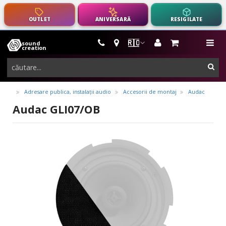
OUTLET
ANIVERSARĂ
RESIGILATE
🇷🇴
sound
instrumente
me
creation
muzicale,
cau
echipamente
pro-
Adresare publica, instalații audio
Accesorii de montaj
Audac
audio
Audac GLI07/OB