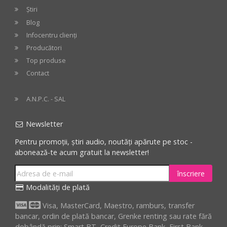
Știri
Blog
Infocentru clienți
Producători
Top produse
Contact
A.N.P.C. - SAL
Newsletter
Pentru promoții, știri audio, noutăți apărute pe stoc -
abonează-te acum gratuit la newsletter!
înscriere
Modalități de plată
Visa, MasterCard, Maestro, ramburs, transfer
bancar, ordin de plată bancar, Grenke renting sau rate fără
dobândă prin: Smart BT, Credit Europe Bank, First Bank,