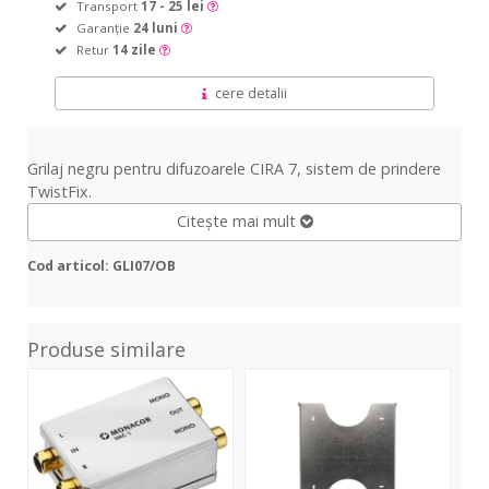
Transport
17 - 25 lei
Garanție
24 luni
Retur
14 zile
cere detalii
Grilaj negru pentru difuzoarele CIRA 7, sistem de prindere
TwistFix.
Citește mai mult
Cod articol: GLI07/OB
Produse similare
SMC-
ONE-
GLI
1
WMA-
S01