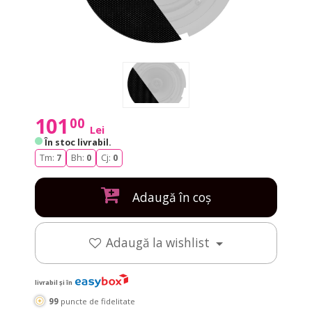
101
00
Lei
În stoc livrabil
.
Tm:
7
Bh:
0
Cj:
0
Adaugă în coș
Adaugă la wishlist
livrabil și în
99
puncte de fidelitate