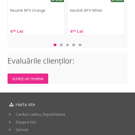
Neutrik BPX Orange
Neutrik BPX White
Ad
Neutrik
Neutrik
Ad
BPX
BPX
Hall
4
Lei
4
Lei
9
00
00
0
Orange
White
VR-
203
BL
Evaluările clienţilor:
scrieți un review
Harta site
Carduri cadou, împachetare
Despre Noi
Servicii