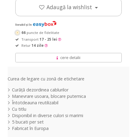
Adaugă la wishlist
livrabil și în
66
puncte de fidelitate
Transport
17 - 25 lei
Retur
14 zile
cere detalii
Curea de legare cu zonă de etichetare
Curăță dezordinea cablurilor
Manevrare usoara, blocare puternica
Întotdeauna reutilizabil
Cu titlu
Disponibil in diverse culori si marimi
5 bucati per set
Fabricat în Europa