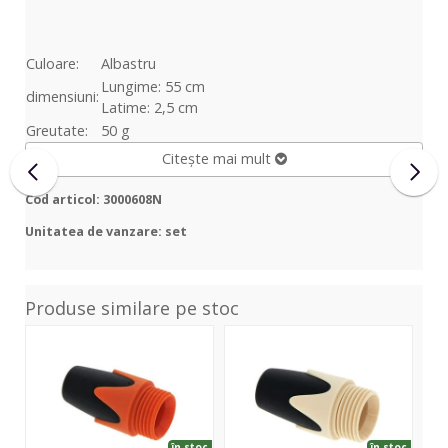
Culoare:
Albastru
Lungime: 55 cm
dimensiuni:
Latime: 2,5 cm
Greutate:
50 g
Citește mai mult
Cod articol: 3000608N
Unitatea de vanzare: set
Produse similare pe stoc
BPX
BPX
VR-
Orange
White
203
BL
în stoc
în stoc