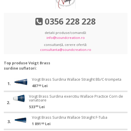
0356 228 228
detalii produse/comandă:
info@soundcreation.ro
consultanță, cerere ofertă:
consultanta@soundcreation.ro
Top produse Voigt Brass
surdine suflatori:
Voigt
Voigt Brass Surdina Wallace Straight Bb/C-trompeta
1.
Brass
487
Lei
00
Voigt
Surdina
Voigt
Brass
Wallace
Voigt Brass Surdina exercitiu Wallace Practice Corn de
vanatoare
Brass
Surdina
Straight
2.
Voigt
533
Lei
00
Surdina
Wallace
Bb/C-
Brass
exercitiu
Straight
trompeta
Voigt
Surdina
Voigt Brass Surdina Wallace Straight F-Tuba
Wallace
Bb/C-
3.
Brass
exercitiu
1 891
Lei
00
Practice
trompeta
Voigt
Surdina
Wallace