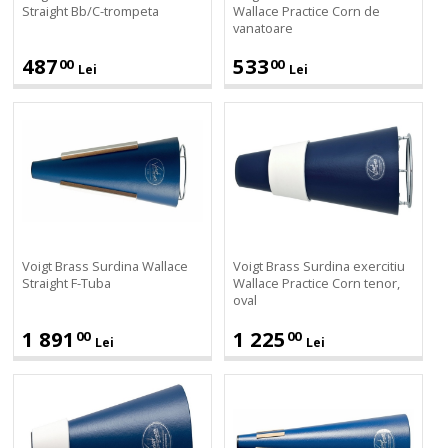
vanatoare
Straight Bb/C-trompeta
Wallace Practice Corn de
vanatoare
487
533
00
00
Lei
Lei
Voigt
Voigt
Brass
Brass
Surdina
Surdina
Wallace
exercitiu
Straight
Wallace
F-
Practice
Tuba
Corn
tenor,
Voigt Brass Surdina Wallace
Voigt Brass Surdina exercitiu
oval
Straight F-Tuba
Wallace Practice Corn tenor,
oval
1 891
1 225
00
00
Lei
Lei
Voigt
Voigt
Brass
Brass
Surdina
Surdina
exercitiu
Wallace