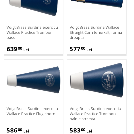
Wallace
Straight
Practice
Corn
Trombon
tenor/alt,
bass
forma
Voigt Brass Surdina exercitiu
Voigt Brass Surdina Wallace
dreapta
Wallace Practice Trombon
Straight Corn tenor/alt, forma
bass
dreapta
639
577
00
00
Lei
Lei
Voigt
Voigt
Brass
Brass
Surdina
Surdina
exercitiu
exercitiu
Wallace
Wallace
Practice
Practice
Flugelhorn
Trombon
palnie
Voigt Brass Surdina exercitiu
Voigt Brass Surdina exercitiu
stramta
Wallace Practice Flugelhorn
Wallace Practice Trombon
palnie stramta
586
583
00
00
Lei
Lei